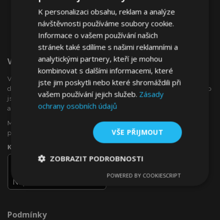
K personalizaci obsahu, reklam a analýze
návštěvnosti používáme soubory cookie.
Informace o vašem používání našich
stránek také sdílíme s našimi reklamními a
analytickými partnery, kteří je mohou
Vítejte Na VTVauto.cz
kombinovat s dalšími informacemi, které
VTVauto je maloobchodním prodejcem a velkoobchodním
jste jim poskytli nebo které shromáždili při
dodavatelem autopříslušenství a autodoplňků v Evropě, jako
vašem používání jejich služeb.
Zásady
jsou např .: ozdobné kryty kol (poklice), okenní deflektory,
ochrany osobních údajů
autopotahy, autorohože, chromové kryty a rámy, ...
Máte zájem o dropshipping, nebo se chcete stát naším
VŠE PŘIJMOUT
partnerem?
Kontaktujte nás ještě dnes!
ZOBRAZIT PODROBNOSTI
POWERED BY COOKIESCRIPT
Nezbytně
Výkonové
Soubory
nutné
soubory
cílení
soubory
Podmínky