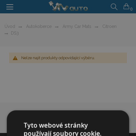
0
Úvod
Autokoberce
Army Car Mats
Citroen
DS3
Nelze najít produkty odpovídající výběru.
Tyto webové stránky
používají soubory cookie.