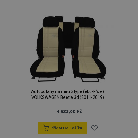
k
oblíbeným
mage-translation-file-version
Zav
Adobe Inc.
proh
www.vtvauto.cz
mage-cache-sessid
1 
Adobe Inc.
Autopotahy na míru Stype (eko-kůže)
www.vtvauto.cz
VOLKSWAGEN Beetle 3d (2011-2019)
4 533,00 Kč
Přidat Do Košíku