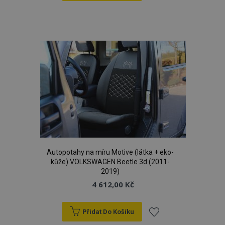
Přidat
k
udid
.vtvauto.cz
4 tý
oblíbeným
d
PHPSESSID
59 
PHP.net
42 s
.vtvauto.cz
Autopotahy na míru Motive (látka + eko-
kůže) VOLKSWAGEN Beetle 3d (2011-
2019)
4 612,00 Kč
Přidat Do Košíku