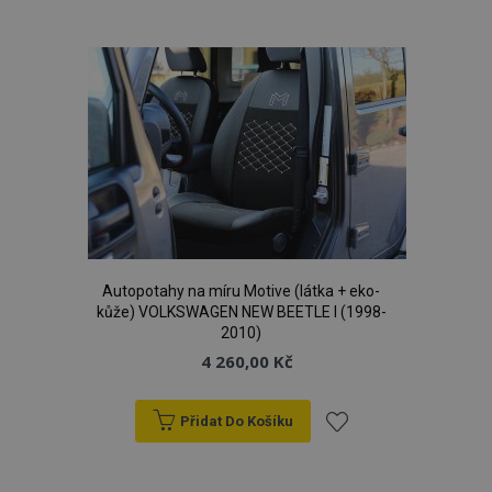
používat.
k
Poskytovatel
/
Název
Vy
oblíbeným
Doména
section_data_ids
1 
Adobe Inc.
www.vtvauto.cz
Autopotahy na míru Motive (látka + eko-
kůže) VOLKSWAGEN NEW BEETLE I (1998-
mage-messages
1 
Adobe Inc.
www.vtvauto.cz
2010)
4 260,00 Kč
Přidat Do Košíku
zásadách ochrany soukromí společnosti Google
Přidat