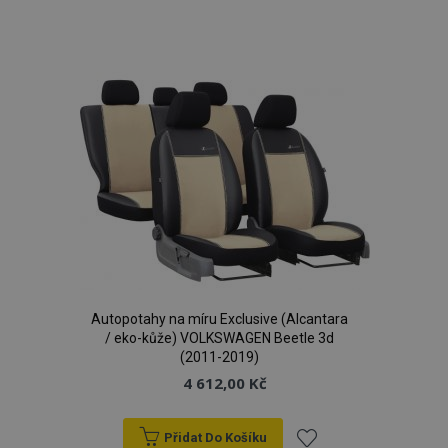
Přidat
k
oblíbeným
mage-cache-storage
1 
Adobe Inc.
www.vtvauto.cz
Autopotahy na míru Exclusive (Alcantara
/ eko-kůže) VOLKSWAGEN Beetle 3d
(2011-2019)
4 612,00 Kč
Poskytovatel
/
Název
Vyprší
Popis
Doména
Poskytovatel
Přidat Do Košíku
Název
Vyprší
Popis