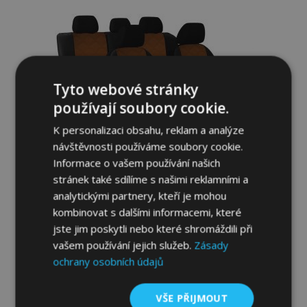
oblíbeným
Tyto webové stránky
používají soubory cookie.
K personalizaci obsahu, reklam a analýze
návštěvnosti používáme soubory cookie.
Informace o vašem používání našich
Autopotahy na míru Kožené FORCED
stránek také sdílíme s našimi reklamními a
VOLKSWAGEN NEW BEETLE I (1998-2010)
analytickými partnery, kteří je mohou
kombinovat s dalšími informacemi, které
4 180,00 Kč
jste jim poskytli nebo které shromáždili při
vašem používání jejich služeb.
Zásady
Přidat Do Košíku
ochrany osobních údajů
Přidat
VŠE PŘIJMOUT