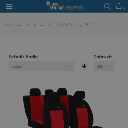
0
Úvod
Potahy
VOLKSWAGEN
BEETLE
Seřadit Podle
Zobrazit