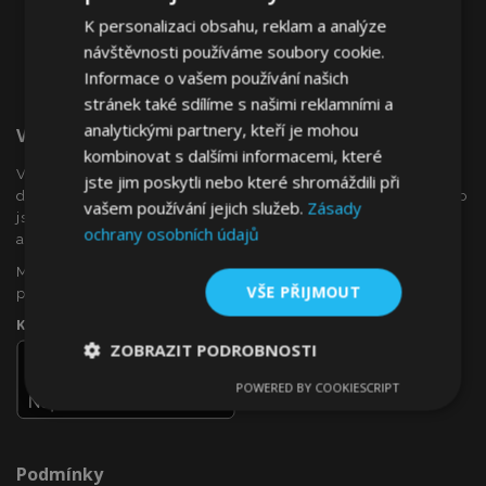
K personalizaci obsahu, reklam a analýze
návštěvnosti používáme soubory cookie.
Informace o vašem používání našich
stránek také sdílíme s našimi reklamními a
analytickými partnery, kteří je mohou
Vítejte Na VTVauto.cz
kombinovat s dalšími informacemi, které
VTVauto je maloobchodním prodejcem a velkoobchodním
jste jim poskytli nebo které shromáždili při
dodavatelem autopříslušenství a autodoplňků v Evropě, jako
vašem používání jejich služeb.
Zásady
jsou např .: ozdobné kryty kol (poklice), okenní deflektory,
ochrany osobních údajů
autopotahy, autorohože, chromové kryty a rámy, ...
Máte zájem o dropshipping, nebo se chcete stát naším
VŠE PŘIJMOUT
partnerem?
Kontaktujte nás ještě dnes!
ZOBRAZIT PODROBNOSTI
POWERED BY COOKIESCRIPT
Nezbytně
Výkonové
Soubory
nutné
soubory
cílení
soubory
Podmínky