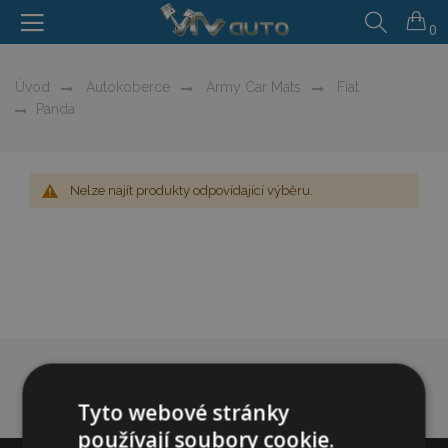
0
Úvod
Autokoberce
Army Car Mats
Fiat
Panda
Nelze najít produkty odpovídající výběru.
Tyto webové stránky
používají soubory cookie.