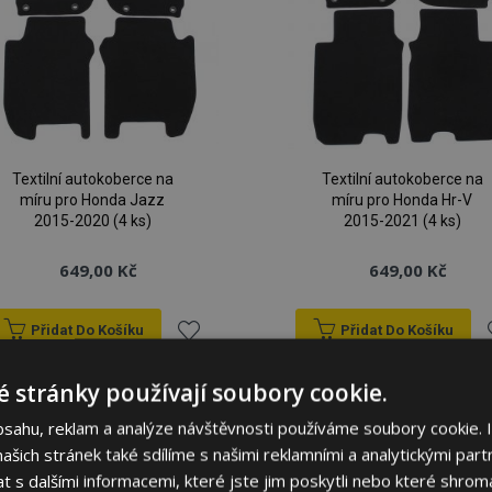
Textilní autokoberce na
Textilní autokoberce na
míru pro Honda Jazz
míru pro Honda Hr-V
2015-2020 (4 ks)
2015-2021 (4 ks)
649,00 Kč
649,00 Kč
Přidat Do Košíku
Přidat Do Košíku
Přidat
P
 stránky používají soubory cookie.
k
bsahu, reklam a analýze návštěvnosti používáme soubory cookie. 
šich stránek také sdílíme s našimi reklamními a analytickými partn
oblíbeným
o
s dalšími informacemi, které jste jim poskytli nebo které shromá