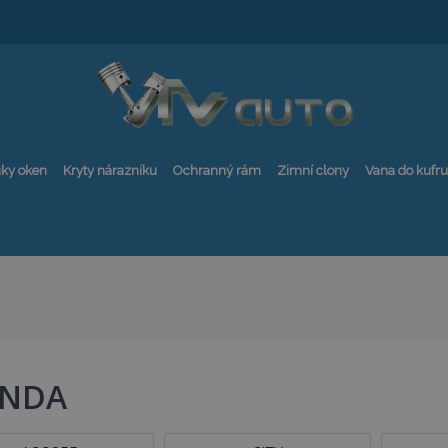
ky oken
Kryty nárazníku
Ochranný rám
Zimní clony
Vana do kufru
NDA