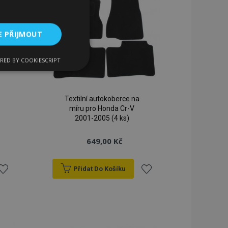
E PŘIJMOUT
RED BY COOKIESCRIPT
kční soubory
Textilní autokoberce na
míru pro Honda Cr-V
2001-2005 (4 ks)
649,00 Kč
bory
 a správa účtu.
Přidat Do Košíku
řidat
Přidat
k
k
 pro zákazníka
ými nakupujícími,
řání, informace o
blíbeným
oblíbeným