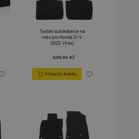
Textilní autokoberce na
míru pro Honda Zr-V
2023- (4 ks)
649,00 Kč
Přidat Do Košíku
řidat
Přidat
k
k
blíbeným
oblíbeným