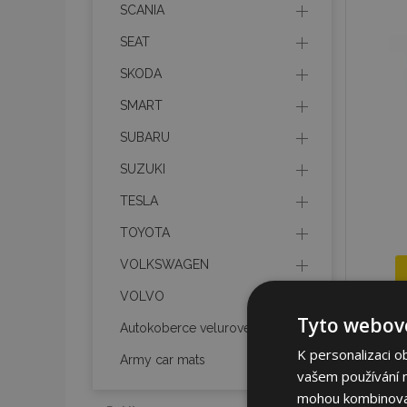
SCANIA
SEAT
SKODA
SMART
SUBARU
SUZUKI
TESLA
TOYOTA
VOLKSWAGEN
VOLVO
Tyto webové
Autokoberce velurové
K personalizaci o
Army car mats
vašem používání na
mohou kombinovat 