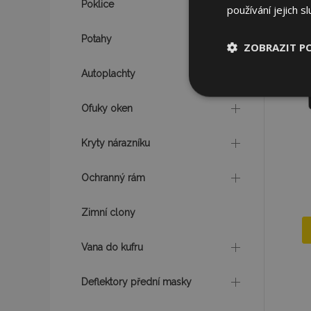
Poklice
používání jejich s
Potahy
ZOBRAZIT P
Autoplachty
Nezbytně nu
soubory
Ofuky oken
Kryty nárazníku
Ochranný rám
Nez
Zimní clony
Nezbytně nutné soubo
Webové stránky nelz
Vana do kufru
Název
Deflektory přední masky
section_data_ids