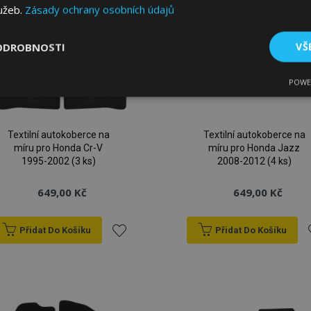
lužeb.
Zásady ochrany osobních údajů
ODROBNOSTI
VŠ
POWE
tné
Výkonové soubory
Soubory cílení
Fun
Textilní autokoberce na
Textilní autokoberce na
míru pro Honda Cr-V
míru pro Honda Jazz
1995-2002 (3 ks)
2008-2012 (4 ks)
649,00 Kč
649,00 Kč
bytně nutné soubory
Výkonové soubory
Soubory cílení
Funkční sou
ry cookie umožňují základní funkce webových stránek, jako je přihlášení uživatele
Přidat Do Košíku
Přidat Do Košíku
e bez nezbytně nutných souborů cookie správně používat.
Přidat
P
Poskytovatel
/
Vyprší
Popis
Doména
k
1 den
Ukládá informace specifické
Adobe Inc.
související s akcemi zahájen
www.vtvauto.cz
jako je zobrazení seznamu p
oblíbeným
o