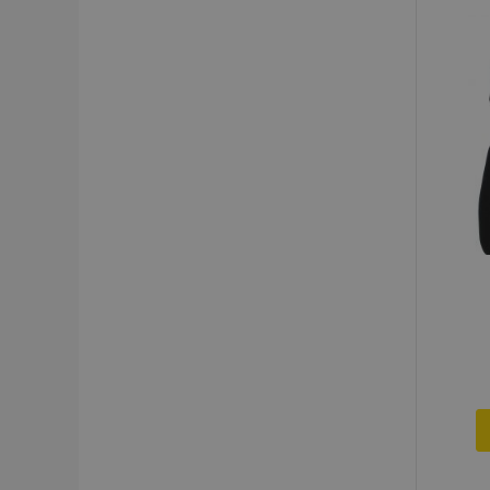
product_data_sto
recently_viewed_p
CookieScriptConse
udid
PHPSESSID
mage-cache-stor