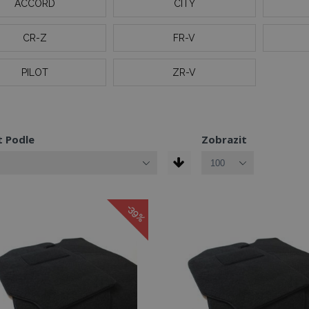
ACCORD
CITY
CR-Z
FR-V
PILOT
ZR-V
t Podle
Zobrazit
-39%