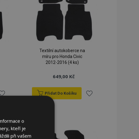
Textilní autokoberce na
míru pro Honda Civic
2012-2016 (4 ks)
649,00 Kč
Přidat Do Košíku
řidat
Přidat
k
k
Informace o
ery, kteří je
blíbeným
oblíbeným
ždili při vašem