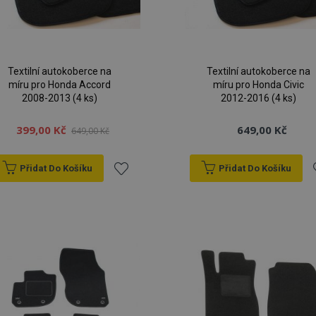
Textilní autokoberce na
Textilní autokoberce na
míru pro Honda Accord
míru pro Honda Civic
2008-2013 (4 ks)
2012-2016 (4 ks)
399,00 Kč
649,00 Kč
649,00 Kč
Přidat Do Košíku
Přidat Do Košíku
Přidat
P
k
oblíbeným
o