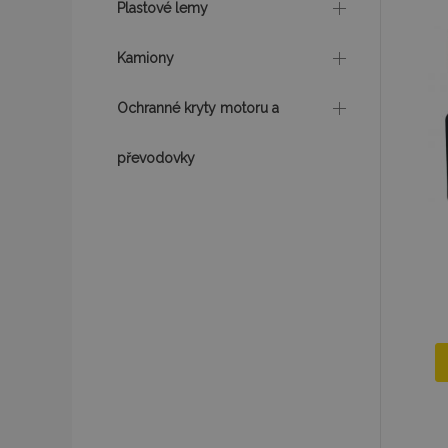
Plastové lemy
mage-messages
Kamiony
Ochranné kryty motoru a
recently_viewed_p
převodovky
recently_compare
recently_compare
X-Magento-Vary
mage-translation-f
mage-cache-sessi