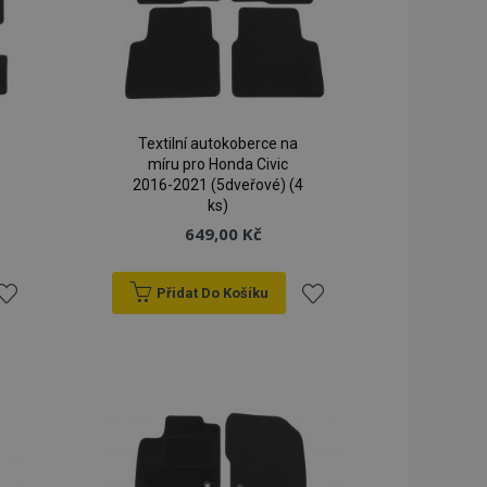
Textilní autokoberce na
míru pro Honda Civic
2016-2021 (5dveřové) (4
ks)
649,00 Kč
Přidat Do Košíku
řidat
Přidat
k
k
blíbeným
oblíbeným