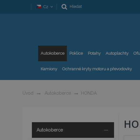
Hledat
Cz
Autokoberce
Poklice
Potahy
Autoplachty
Ofu
Kamiony
Ochranné kryty motoru a převodovky
Úvod
Autokoberce
HONDA
HO
Autokoberce