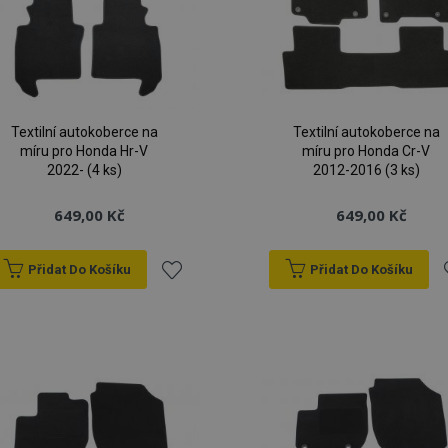
Textilní autokoberce na
Textilní autokoberce na
míru pro Honda Hr-V
míru pro Honda Cr-V
2022- (4 ks)
2012-2016 (3 ks)
649,00 Kč
649,00 Kč
Přidat Do Košíku
Přidat Do Košíku
Přidat
P
k
oblíbeným
o