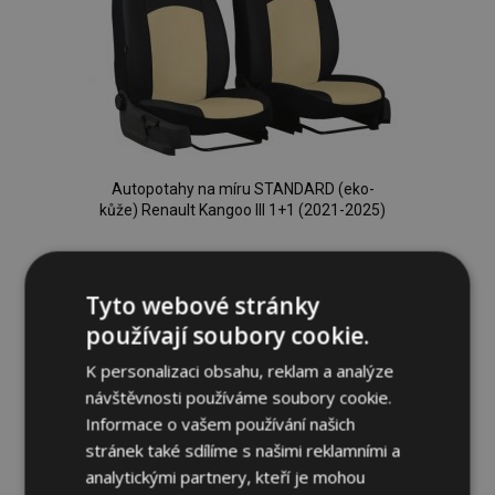
Autopotahy na míru STANDARD (eko-
kůže) Renault Kangoo III 1+1 (2021-2025)
1 910,00 Kč
Tyto webové stránky
Přidat Do Košíku
používají soubory cookie.
Přidat
K personalizaci obsahu, reklam a analýze
návštěvnosti používáme soubory cookie.
k
Informace o vašem používání našich
oblíbeným
stránek také sdílíme s našimi reklamními a
analytickými partnery, kteří je mohou