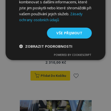
kombinovat s dalšími informacemi, které
jste jim poskytli nebo které shromáždili při
vašem používání jejich služeb.
Zásady
ochrany osobních údajů
VŠE PŘIJMOUT
ZOBRAZIT PODROBNOSTI
Autopotahy na míru FORCED (eko-kůže)
Renault Kangoo III 1+1 (2021-2025)
POWERED BY COOKIESCRIPT
Nezbytně
Výkonové
Soubory
nutné
soubory
cílení
2 310,00 Kč
soubory
Přidat Do Košíku
Funkční soubory
Přidat
k
oblíbeným