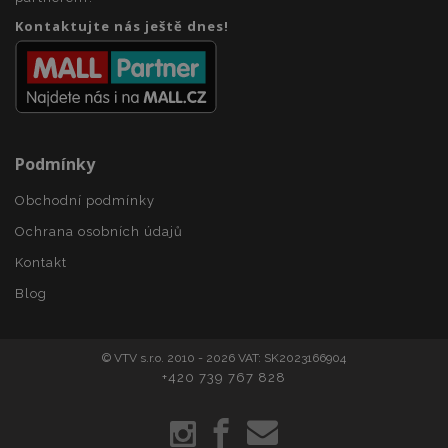
www.vtvauto.cz
Kontaktujte nás ještě dnes!
Podmínky
Obchodní podmínky
product_data_storage
1 
Adobe Inc.
www.vtvauto.cz
Ochrana osobních údajů
Kontakt
Blog
recently_viewed_product
1 
Adobe Inc.
www.vtvauto.cz
© VTV s.r.o. 2010 - 2026 VAT: SK2023166904
+420 739 767 828