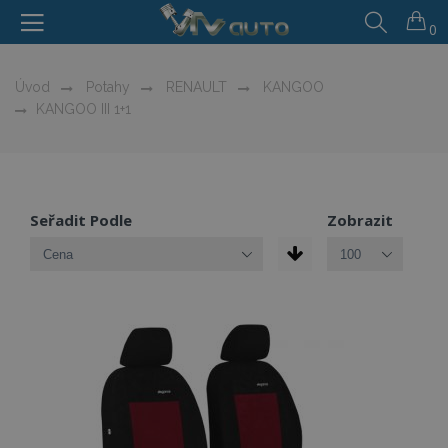
0
Úvod
Potahy
RENAULT
KANGOO
KANGOO III 1+1
Seřadit Podle
Zobrazit