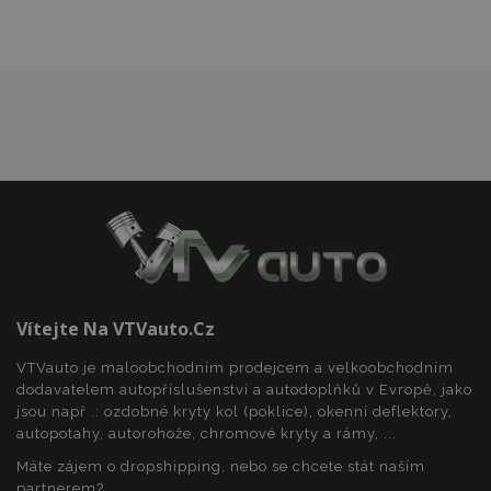
X-Magento-Vary
59 
Adobe Inc.
59 s
www.vtvauto.cz
mage-translation-file-version
Zav
Adobe Inc.
proh
www.vtvauto.cz
Vítejte Na VTVauto.cz
VTVauto je maloobchodním prodejcem a velkoobchodním
dodavatelem autopříslušenství a autodoplňků v Evropě, jako
jsou např .: ozdobné kryty kol (poklice), okenní deflektory,
autopotahy, autorohože, chromové kryty a rámy, ...
Máte zájem o dropshipping, nebo se chcete stát naším
mage-cache-sessid
1 
Adobe Inc.
partnerem?