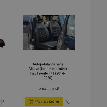
k
k
lší oznámení, která
blíbeným
oblíbeným
klad zpráva o
 a různé chybové
vymaže poté, co se
dy prohlížených
ci.
o porovnávaných
orovnávaných
ci.
ry používá systém
ěny verze stránky
Autopotahy na míru
žňuje mít v
Motive (látka + eko-kůže)
né stránky, např.
Fiat Talento 1+1 (2014-
2020)
ním úložišti.
á strategie
 (překlad na straně
2 840,00 Kč
kie spouští
ezipaměti. Když je
Přidat Do Košíku
ack-endovou