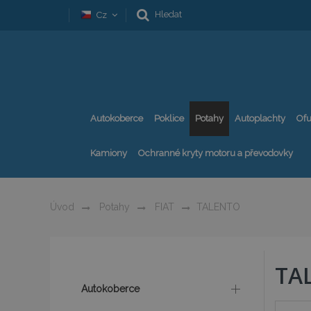
Hledat
Cz
Autokoberce
Poklice
Potahy
Autoplachty
Ofu
Kamiony
Ochranné kryty motoru a převodovky
Úvod
Potahy
FIAT
TALENTO
TA
Autokoberce