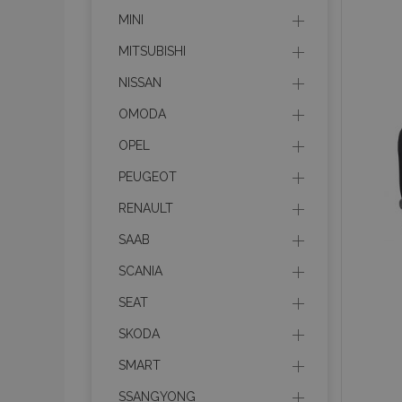
MINI
product_data_sto
MITSUBISHI
NISSAN
recently_viewed_p
OMODA
CookieScriptConse
OPEL
PEUGEOT
udid
RENAULT
SAAB
SCANIA
PHPSESSID
SEAT
SKODA
SMART
mage-cache-stor
SSANGYONG