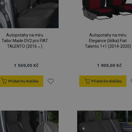
Autopotahy na míru
Autopotahy na míru
Tailor Made DV2 pro FIAT
Elegance (látka) Fiat
TALENTO (2016→)
Talento 1+1 (2014-2020)
1 569,00 Kč
1 900,00 Kč
Přidat Do Košíku
Přidat Do Košíku
Přidat
P
k
oblíbeným
o