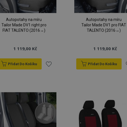
Autopotahy na míru
Autopotahy na míru
Tailor Made DV1 right pro
Tailor Made DV1 pro FIAT
FIAT TALENTO (2016→)
TALENTO (2016→)
1 119,00 Kč
1 119,00 Kč
Přidat Do Košíku
Přidat Do Košíku
Přidat
P
k
oblíbeným
o