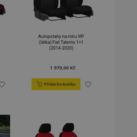
Autopotahy na míru VIP
(látka) Fiat Talento 1+1
(2014-2020)
1 970,00 Kč
Přidat Do Košíku
řidat
Přidat
k
k
blíbeným
oblíbeným