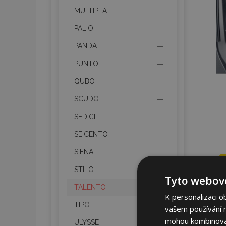
MULTIPLA
PALIO
PANDA
PUNTO
QUBO
SCUDO
SEDICI
SEICENTO
SIENA
STILO
Tyto webové
TALENTO
K personalizaci o
TIPO
vašem používání na
mohou kombinovat 
ULYSSE