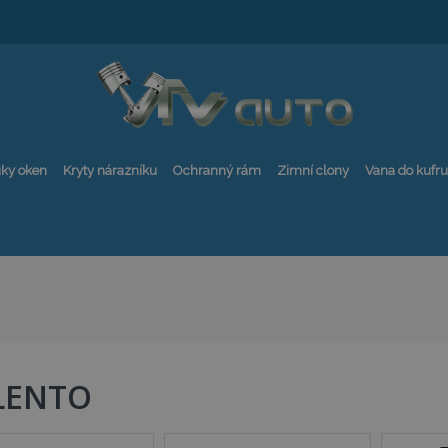
ky oken
Kryty nárazníku
Ochranný rám
Zimní clony
Vana do kufru
LENTO