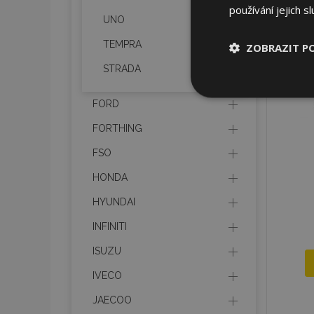
používání jejich s
UNO
TEMPRA
ZOBRAZIT P
STRADA
Nezbytně nu
soubory
FORD
FORTHING
FSO
HONDA
Nez
HYUNDAI
Nezbytně nutné soubo
INFINITI
Webové stránky nelz
ISUZU
Název
IVECO
section_data_ids
JAECOO