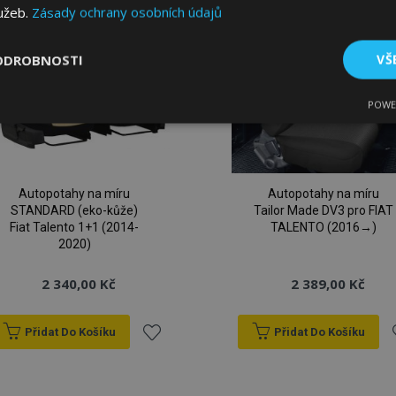
lužeb.
Zásady ochrany osobních údajů
ODROBNOSTI
VŠ
POWE
tné
Výkonové soubory
Soubory cílení
Fun
Autopotahy na míru
Autopotahy na míru
STANDARD (eko-kůže)
Tailor Made DV3 pro FIAT
Fiat Talento 1+1 (2014-
TALENTO (2016→)
2020)
bytně nutné soubory
Výkonové soubory
Soubory cílení
Funkční sou
2 340,00 Kč
2 389,00 Kč
ry cookie umožňují základní funkce webových stránek, jako je přihlášení uživatele
e bez nezbytně nutných souborů cookie správně používat.
Poskytovatel
/
Vyprší
Popis
Přidat Do Košíku
Přidat Do Košíku
Doména
Přidat
P
1 den
Ukládá informace specifické
Adobe Inc.
související s akcemi zahájen
www.vtvauto.cz
jako je zobrazení seznamu p