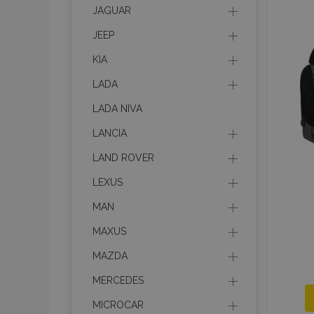
JAGUAR
mage-messages
JEEP
KIA
LADA
recently_viewed_p
LADA NIVA
recently_compare
LANCIA
recently_compare
LAND ROVER
X-Magento-Vary
LEXUS
MAN
MAXUS
mage-translation-f
MAZDA
MERCEDES
mage-cache-sessi
MICROCAR