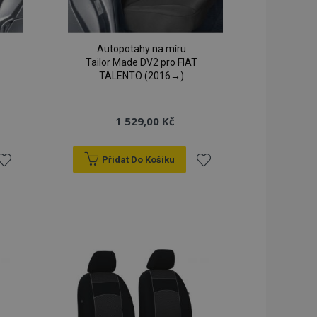
Autopotahy na míru
Tailor Made DV2 pro FIAT
TALENTO (2016→)
1 529,00 Kč
Přidat Do Košíku
řidat
Přidat
k
k
blíbeným
oblíbeným