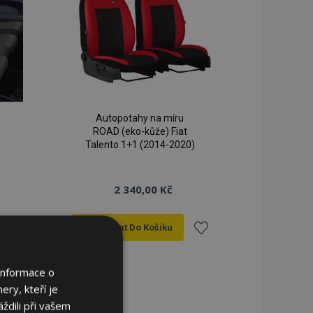
Autopotahy na míru
ROAD (eko-kůže) Fiat
Talento 1+1 (2014-2020)
2 340,00 Kč
Přidat Do Košíku
řidat
Přidat
Informace o
k
k
ery, kteří je
ždili při vašem
blíbeným
oblíbeným