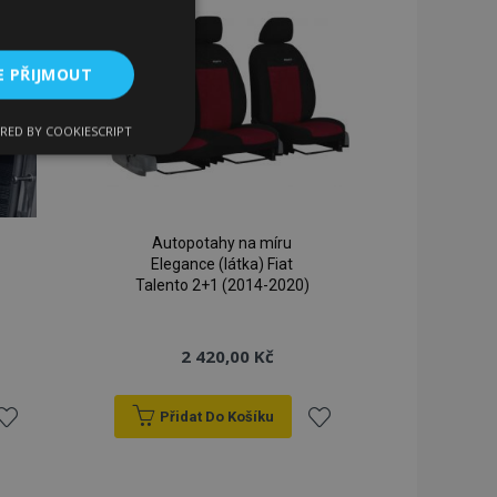
E PŘIJMOUT
RED BY COOKIESCRIPT
kční soubory
Autopotahy na míru
Elegance (látka) Fiat
Talento 2+1 (2014-2020)
bory
2 420,00 Kč
 a správa účtu.
Přidat Do Košíku
řidat
Přidat
 pro zákazníka
ými nakupujícími,
řání, informace o