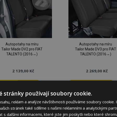
Autopotahy na míru
Autopotahy na míru
Tailor Made DV2 pro FIAT
Tailor Made DV3 pro FIAT
TALENTO (2016→)
TALENTO (2016→)
2 139,00 Kč
2 269,00 Kč
Přidat Do Košíku
Přidat Do Košíku
 stránky používají soubory cookie.
Přidat
P
bsahu, reklam a analýze návštěvnosti používáme soubory cookie. 
k
šich stránek také sdílíme s našimi reklamními a analytickými partn
s dalšími informacemi, které jste jim poskytli nebo které shromá
oblíbeným
o