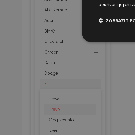
používání jejich s
Alfa Romeo
ZOBRAZIT P
Audi
BMW
Nezbytně nu
Chevrolet
soubory
Citroen
Dacia
Dodge
Fiat
Nez
Nezbytně nutné soubo
Brava
Webové stránky nelz
Bravo
Název
Cinquecento
section_data_ids
Idea