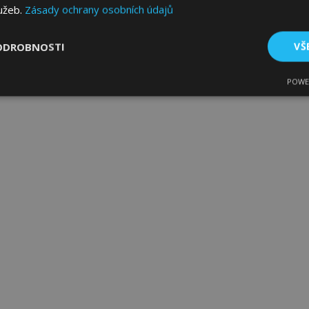
lužeb.
Zásady ochrany osobních údajů
ODROBNOSTI
VŠ
POWE
tné
Výkonové soubory
Soubory cílení
Fun
bytně nutné soubory
Výkonové soubory
Soubory cílení
Funkční sou
ry cookie umožňují základní funkce webových stránek, jako je přihlášení uživatele
e bez nezbytně nutných souborů cookie správně používat.
Poskytovatel
/
Vyprší
Popis
Doména
1 den
Ukládá informace specifické
Adobe Inc.
související s akcemi zahájen
www.vtvauto.cz
jako je zobrazení seznamu p