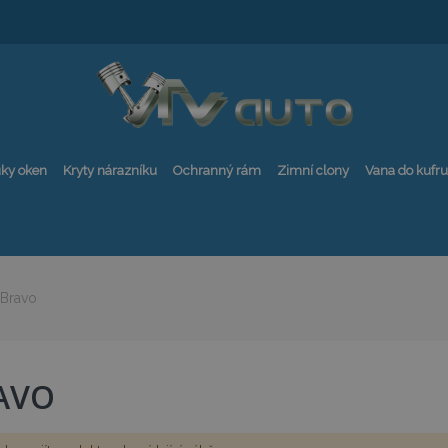
ky oken
Kryty nárazníku
Ochranný rám
Zimní clony
Vana do kufru
Bravo
AVO