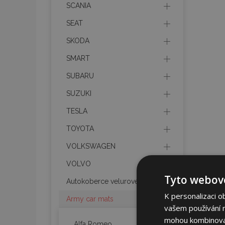
SCANIA
SEAT
SKODA
SMART
SUBARU
SUZUKI
TESLA
TOYOTA
VOLKSWAGEN
VOLVO
Tyto webové
Autokoberce velurové
K personalizaci o
Army car mats
vašem používání na
mohou kombinovat 
Alfa Romeo