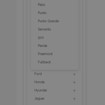
Palio
mage-messages
Punto
Punto Grande
recently_viewed_p
Seicento
500
recently_compare
Panda
recently_compare
Freemont
X-Magento-Vary
Fullback
Ford
mage-translation-f
Honda
Hyundai
mage-cache-sessi
Jaguar