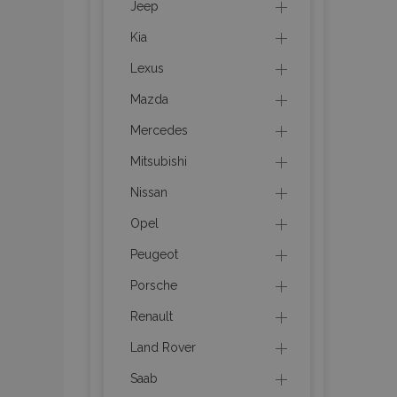
Jeep
Kia
product_data_sto
Lexus
recently_viewed_p
Mazda
CookieScriptConse
Mercedes
Mitsubishi
Nissan
udid
Opel
Peugeot
PHPSESSID
Porsche
Renault
Land Rover
Saab
mage-cache-stor