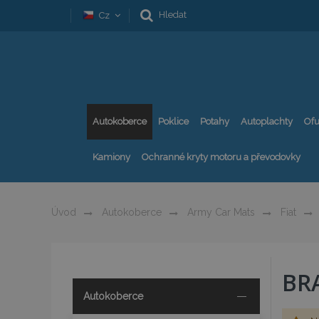
Hledat
Cz
Autokoberce
Poklice
Potahy
Autoplachty
Ofu
Kamiony
Ochranné kryty motoru a převodovky
Úvod
Autokoberce
Army Car Mats
Fiat
BR
Autokoberce