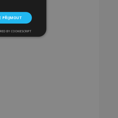
E PŘIJMOUT
RED BY COOKIESCRIPT
kční soubory
bory
 a správa účtu.
 pro zákazníka
ými nakupujícími,
řání, informace o