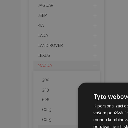
JAGUAR
JEEP
KIA
LADA
LAND ROVER
LEXUS
MAZDA
300
323
Tyto webové
626
K personalizaci o
CX-3
vašem používání na
mohou kombinovat 
CX-5
používání jejich s