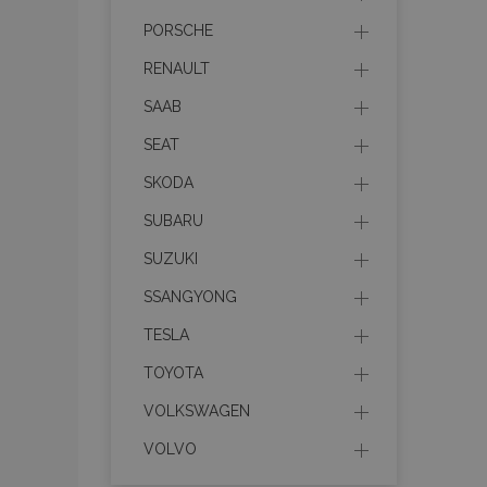
mage-messages
PORSCHE
RENAULT
SAAB
recently_viewed_p
SEAT
recently_compare
SKODA
recently_compare
SUBARU
X-Magento-Vary
SUZUKI
SSANGYONG
TESLA
mage-translation-f
TOYOTA
VOLKSWAGEN
mage-cache-sessi
VOLVO