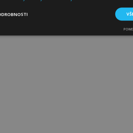
ODROBNOSTI
VŠ
POWE
tné
Výkonové soubory
Soubory cílení
Fun
bytně nutné soubory
Výkonové soubory
Soubory cílení
Funkční sou
ry cookie umožňují základní funkce webových stránek, jako je přihlášení uživatele
e bez nezbytně nutných souborů cookie správně používat.
Poskytovatel
/
Vyprší
Popis
Doména
1 den
Ukládá informace specifické
Adobe Inc.
související s akcemi zahájen
www.vtvauto.cz
jako je zobrazení seznamu p
pokladně atd.