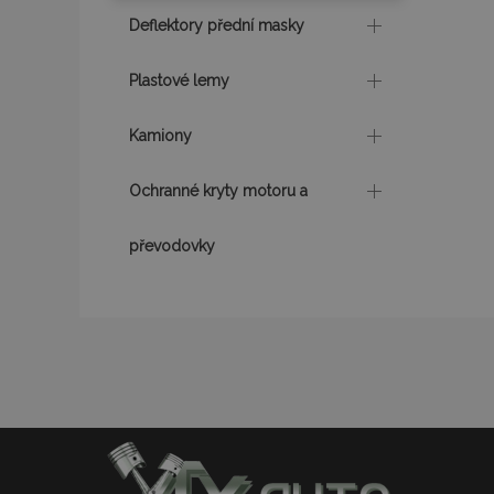
Deflektory přední masky
product_data_sto
Plastové lemy
recently_viewed_p
Kamiony
CookieScriptConse
Ochranné kryty motoru a
udid
převodovky
PHPSESSID
mage-cache-stor