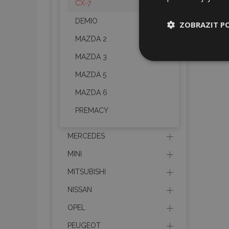
CX-7
DEMIO
ZOBRAZIT P
MAZDA 2
Nezbytně nu
MAZDA 3
soubory
MAZDA 5
MAZDA 6
PREMACY
Nez
MERCEDES
MINI
Nezbytně nutné soubo
Webové stránky nelz
MITSUBISHI
Název
NISSAN
section_data_ids
OPEL
PEUGEOT