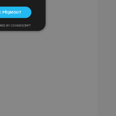
E PŘIJMOUT
RED BY COOKIESCRIPT
kční soubory
bory
 a správa účtu.
 pro zákazníka
ými nakupujícími,
řání, informace o