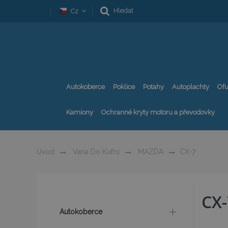
Hledat
Cz
Autokoberce
Poklice
Potahy
Autoplachty
Ofu
Kamiony
Ochranné kryty motoru a převodovky
Úvod
Vana Do Kufru
MAZDA
CX-7
CX-
Autokoberce