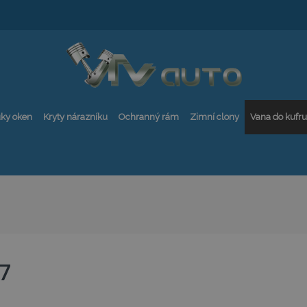
ky oken
Kryty nárazníku
Ochranný rám
Zimní clony
Vana do kufru
7