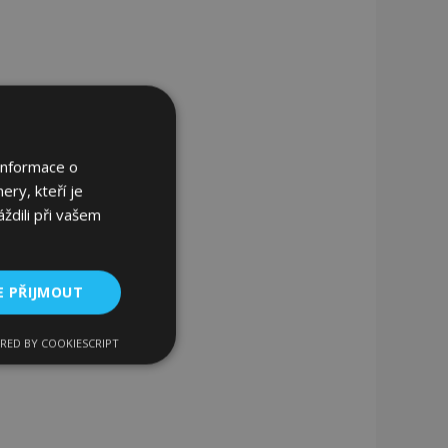
Informace o
ery, kteří je
ždili při vašem
E PŘIJMOUT
RED BY COOKIESCRIPT
kční soubory