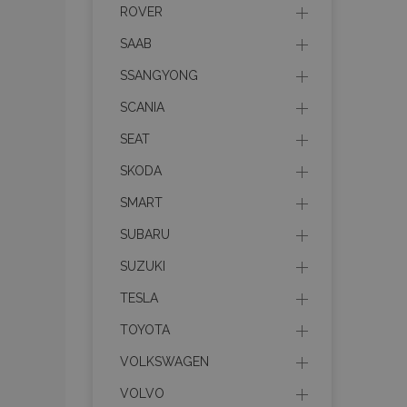
ROVER
SAAB
Nez
SSANGYONG
Nezbytně nutné soubo
Webové stránky nelz
SCANIA
Název
SEAT
SKODA
section_data_ids
SMART
SUBARU
mage-messages
SUZUKI
TESLA
recently_viewed_p
TOYOTA
recently_compare
VOLKSWAGEN
VOLVO
recently_compare