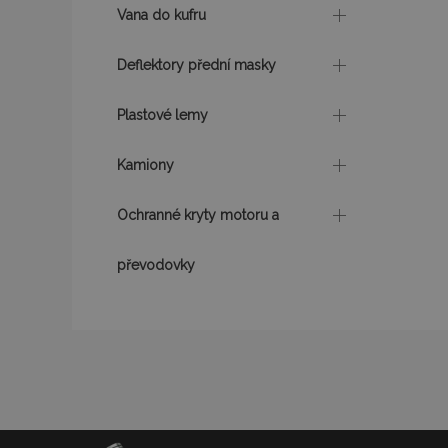
udid
Vana do kufru
Deflektory přední masky
PHPSESSID
Plastové lemy
Kamiony
mage-cache-stor
Ochranné kryty motoru a
převodovky
Název
Název
Poskyto
Název
Domén
_gat
mage-translation-
storage
_fbp
Meta P
Inc.
form_key
.vtvauto
_ga
_gcl_au
mage-cache-
Google 