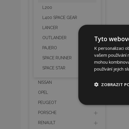
L200
L400 SPACE GEAR
LANCER
Tyto webové
OUTLANDER
K personalizaci o
PAJERO
vašem používání na
SPACE RUNNER
mohou kombinovat 
SPACE STAR
používání jejich s
NISSAN
ZOBRAZIT P
OPEL
Nezbytně nu
PEUGEOT
soubory
PORSCHE
RENAULT