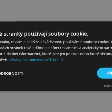
 stránky používají soubory cookie.
bsahu, reklam a analýze návštěvnosti používáme soubory cookie. 
šich stránek také sdílíme s našimi reklamními a analytickými partn
s dalšími informacemi, které jste jim poskytli nebo které shromá
lužeb.
Zásady ochrany osobních údajů
ODROBNOSTI
VŠ
POWE
tné
Výkonové soubory
Soubory cílení
Fun