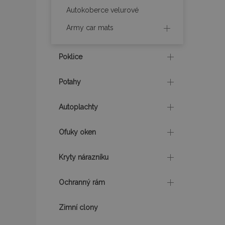
Autokoberce velurové
X-Magento-Vary
Army car mats
Poklice
mage-translation-f
Potahy
mage-cache-sessi
Autoplachty
Ofuky oken
product_data_sto
Kryty nárazníku
recently_viewed_p
Ochranný rám
CookieScriptConse
Zimní clony