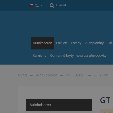
Hledat
Cz
Autokoberce
Poklice
Potahy
Autoplachty
Ofu
Kamiony
Ochranné kryty motoru a převodovky
Úvod
Autokoberce
MITSUBISHI
GT 3000
GT 
Autokoberce