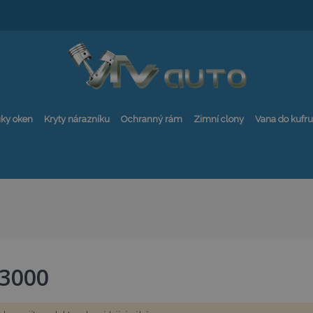
ky oken
Kryty nárazníku
Ochranný rám
Zimní clony
Vana do kufru
3000