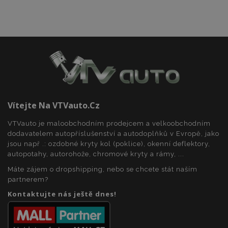
Funkční soubory
Vítejte Na VTVauto.cz
Nezbytně nutné soubory
Výkonové soubory
Soubory cílení
Funkční soubory
VTVauto je maloobchodním prodejcem a velkoobchodním
dodavatelem autopříslušenství a autodoplňků v Evropě, jako
Nezbytně nutné soubory cookie umožňují základní
jsou např .: ozdobné kryty kol (poklice), okenní deflektory,
funkce webových stránek, jako je přihlášení
autopotahy, autorohože, chromové kryty a rámy, ...
uživatele a správa účtu. Webové stránky nelze bez
nezbytně nutných souborů cookie správně
Máte zájem o dropshipping, nebo se chcete stát naším
používat.
partnerem?
Poskytovatel
/
Název
Vy
Kontaktujte nás ještě dnes!
Doména
section_data_ids
1 
Adobe Inc.
www.vtvauto.cz