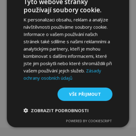
Tyto webové stránky
používají soubory cookie.
K personalizaci obsahu, reklam a analýze
návštěvnosti používáme soubory cookie.
Informace o vašem používání našich
Textilní autokoberce na míru pro Fiat
stránek také sdílíme s našimi reklamními a
Seicento 4pcs 1998-2009 (4 ks)
analytickými partnery, kteří je mohou
649,00 Kč
kombinovat s dalšími informacemi, které
jste jim poskytli nebo které shromáždili při
Přidat Do Košíku
vašem používání jejich služeb.
Zásady
Přidat
ochrany osobních údajů
k
VŠE PŘIJMOUT
oblíbeným
ZOBRAZIT PODROBNOSTI
POWERED BY COOKIESCRIPT
Nezbytně
Výkonové
Soubory
nutné
soubory
cílení
soubory