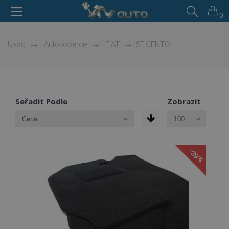
0
Úvod
Autokoberce
FIAT
SEICENTO
Seřadit Podle
Zobrazit
-39%