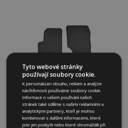
Přidat
k
oblíbeným
Tyto webové stránky
používají soubory cookie.
K personalizaci obsahu, reklam a analýze
návštěvnosti používáme soubory cookie.
Informace o vašem používání našich
stránek také sdílíme s našimi reklamními a
analytickými partnery, kteří je mohou
Gumové autokoberce pro PORSCHE
CAYENNE I 4ks 2002-2010
kombinovat s dalšími informacemi, které
jste jim poskytli nebo které shromáždili při