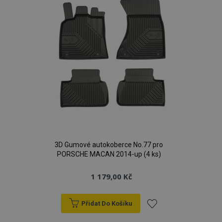
product_data_storage
1 
Adobe Inc.
www.vtvauto.cz
3D Gumové autokoberce No.77 pro
recently_viewed_product
1 
Adobe Inc.
PORSCHE MACAN 2014-up (4 ks)
www.vtvauto.cz
1 179,00 Kč
Přidat Do Košíku
CookieScriptConsent
4 tý
CookieScript
d
www.vtvauto.cz