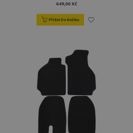
649,00 Kč
Přidat Do Košíku
Přidat
k
oblíbeným