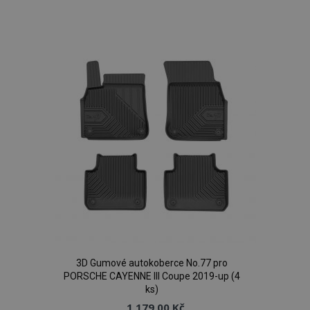
Přidat
k
oblíbeným
udid
.vtvauto.cz
4 tý
d
PHPSESSID
59 
PHP.net
3D Gumové autokoberce No.77 pro
42 s
.vtvauto.cz
PORSCHE CAYENNE III Coupe 2019-up (4
ks)
1 179,00 Kč