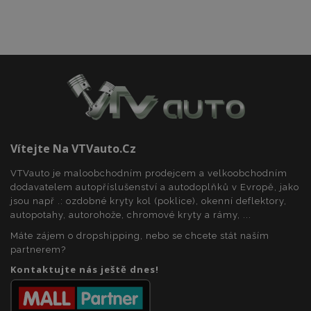
webové
Analytics. Ukládá
stránky a
a aktualizuje
jakoukoli
jedinečnou
reklamu,
hodnotu pro
kterou
každou
koncový
navštívenou
uživatel
stránku a slouží k
mohl vidět
počítání a
před
sledování
návštěvou
zobrazení
uvedeného
stránek.
webu.
_ga_25FZD5G6DL
.vtvauto.cz
1 rok 1
Tento soubor
měsíc
cookie používá
Google Analytics
Vítejte Na VTVauto.cz
k zachování
stavu relace.
VTVauto je maloobchodním prodejcem a velkoobchodním
dodavatelem autopříslušenství a autodoplňků v Evropě, jako
jsou např .: ozdobné kryty kol (poklice), okenní deflektory,
autopotahy, autorohože, chromové kryty a rámy, ...
Máte zájem o dropshipping, nebo se chcete stát naším
partnerem?
Kontaktujte nás ještě dnes!