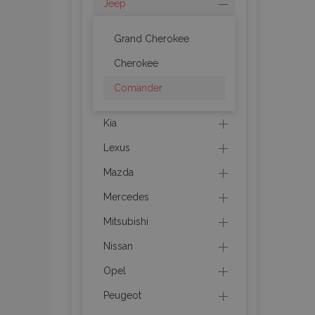
Jeep
mage-messages
Grand Cherokee
Cherokee
recently_viewed_p
Comander
recently_compare
Kia
recently_compare
Lexus
Mazda
X-Magento-Vary
Mercedes
Mitsubishi
mage-translation-f
Nissan
Opel
mage-cache-sessi
Peugeot