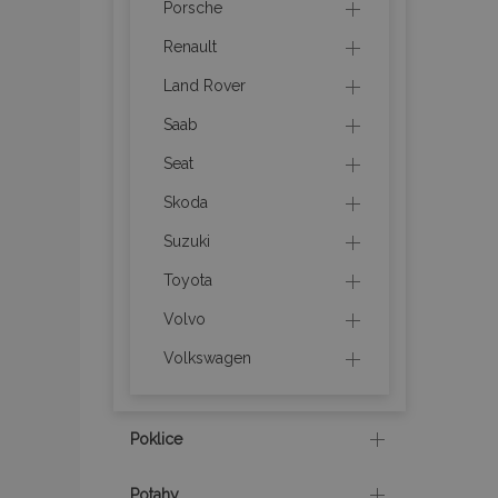
Porsche
Renault
product_data_sto
Land Rover
recently_viewed_p
Saab
CookieScriptConse
Seat
Skoda
Suzuki
udid
Toyota
Volvo
PHPSESSID
Volkswagen
Poklice
mage-cache-stor
Potahy