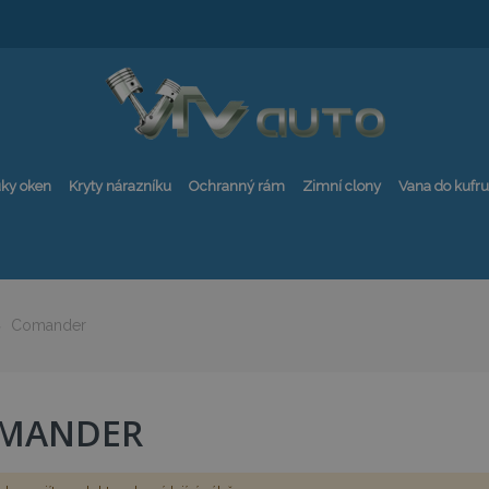
ky oken
Kryty nárazníku
Ochranný rám
Zimní clony
Vana do kufru
Comander
MANDER