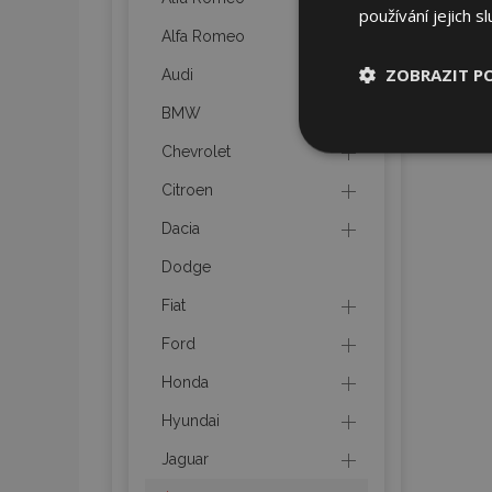
používání jejich s
Alfa Romeo
ZOBRAZIT P
Audi
BMW
Nezbytně nu
Chevrolet
soubory
Citroen
Dacia
Dodge
Fiat
Nez
Ford
Nezbytně nutné soubo
Webové stránky nelz
Honda
Název
Hyundai
section_data_ids
Jaguar