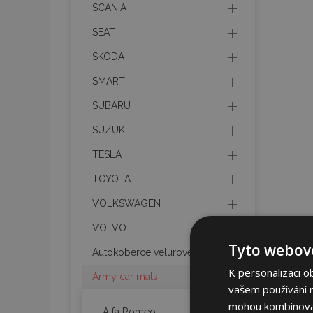
SCANIA
SEAT
SKODA
SMART
SUBARU
SUZUKI
TESLA
TOYOTA
VOLKSWAGEN
VOLVO
Tyto webové
Autokoberce velurové
K personalizaci o
Army car mats
vašem používání na
mohou kombinovat 
Alfa Romeo