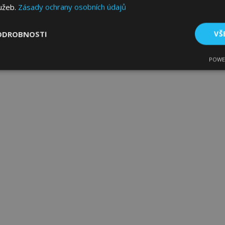
lužeb.
Zásady ochrany osobních údajů
ODROBNOSTI
VŠ
POWE
tné
Výkonové soubory
Soubory cílení
Fun
bytně nutné soubory
Výkonové soubory
Soubory cílení
Funkční sou
ry cookie umožňují základní funkce webových stránek, jako je přihlášení uživatele
e bez nezbytně nutných souborů cookie správně používat.
Poskytovatel
/
Vyprší
Popis
Doména
1 den
Ukládá informace specifické
Adobe Inc.
související s akcemi zahájen
www.vtvauto.cz
jako je zobrazení seznamu p