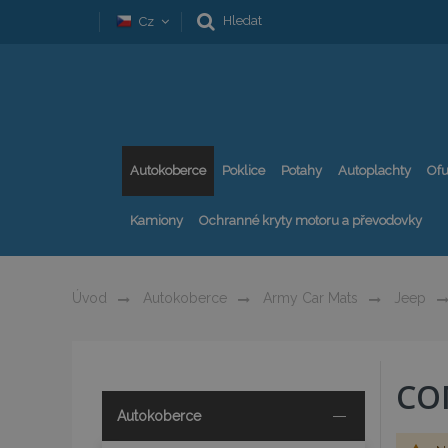
Hledat
Cz
Autokoberce
Poklice
Potahy
Autoplachty
Ofu
Kamiony
Ochranné kryty motoru a převodovky
Úvod
Autokoberce
Army Car Mats
Jeep
CO
Autokoberce