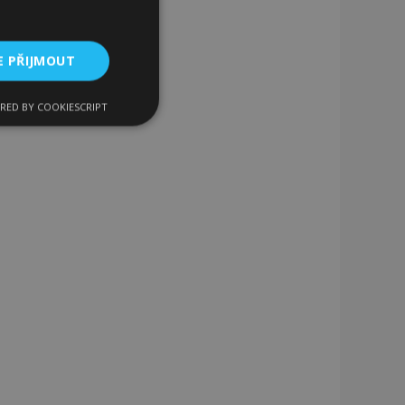
E PŘIJMOUT
RED BY COOKIESCRIPT
kční soubory
bory
 a správa účtu.
 pro zákazníka
ými nakupujícími,
řání, informace o