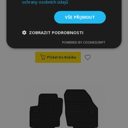
ochrany osobních údajů
VŠE PŘIJMOUT
Gumové autokoberce pro FORD MONDEO
Mk III 4ks 2000-2007
ZOBRAZIT PODROBNOSTI
834,00 Kč
POWERED BY COOKIESCRIPT
Nezbytně
Výkonové
Soubory
nutné
soubory
cílení
soubory
Přidat Do Košíku
Přidat
Funkční soubory
k
oblíbeným
Nezbytně nutné soubory
Výkonové soubory
Soubory cílení
Funkční soubory