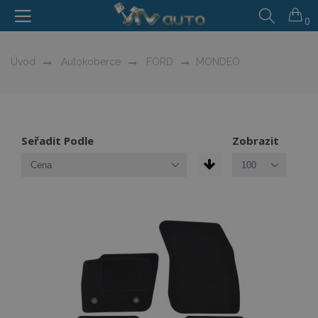
0
Úvod
Autokoberce
FORD
MONDEO
Seřadit Podle
Zobrazit