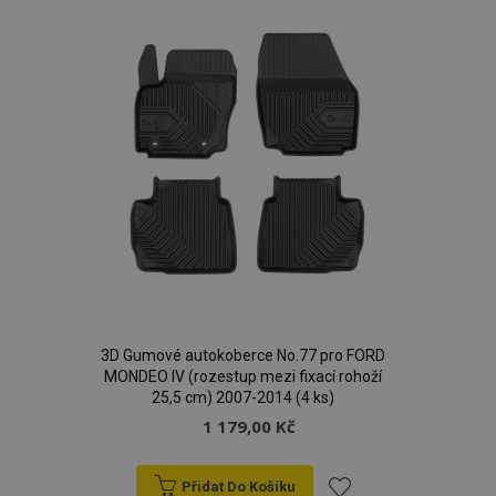
59 s
www.vtvauto.cz
oblíbeným
mage-translation-file-version
Zav
Adobe Inc.
proh
www.vtvauto.cz
3D Gumové autokoberce No.77 pro FORD
MONDEO IV (rozestup mezi fixací rohoží
25,5 cm) 2007-2014 (4 ks)
mage-cache-sessid
1 
Adobe Inc.
www.vtvauto.cz
1 179,00 Kč
Přidat Do Košíku