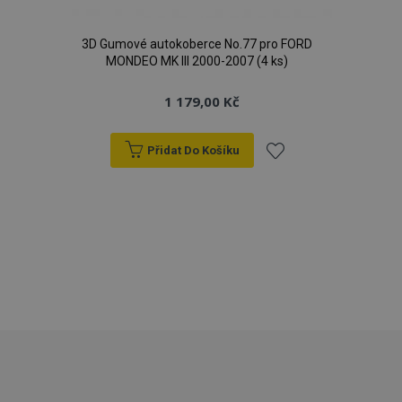
3D Gumové autokoberce No.77 pro FORD
MONDEO MK III 2000-2007 (4 ks)
1 179,00 Kč
Přidat Do Košíku
Přidat
k
mage-cache-storage
1 
Adobe Inc.
oblíbeným
www.vtvauto.cz