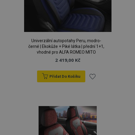
d
www.vtvauto.cz
Univerzální autopotahy Peru, modro-
černé | Ekokůže + Piké látka | přední 1+1,
vhodné pro ALFA ROMEO MITO
2 419,00 Kč
udid
.vtvauto.cz
4 tý
d
Přidat Do Košíku
Přidat
k
oblíbeným
PHPSESSID
59 
PHP.net
42 s
.vtvauto.cz