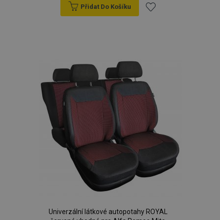
Přidat Do Košíku
Přidat
k
oblíbeným
Univerzální látkové autopotahy ROYAL