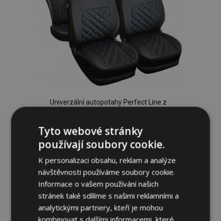
Univerzální autopotahy Perfect Line z
ekokůže s modrým prošíváním vhodné
pro ALFA ROMEO MITO
Tyto webové stránky
1 535,00 Kč
používají soubory cookie.
K personalizaci obsahu, reklam a analýze
Přidat Do Košíku
návštěvnosti používáme soubory cookie.
Přidat
Informace o vašem používání našich
stránek také sdílíme s našimi reklamními a
k
analytickými partnery, kteří je mohou
oblíbeným
kombinovat s dalšími informacemi, které