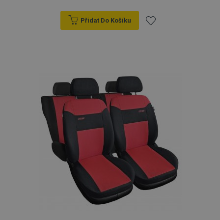
Přidat Do Košíku
Přidat
k
oblíbeným