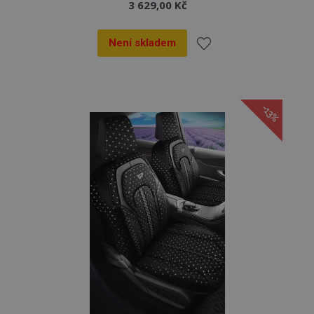
3 629,00 Kč
Není skladem
Přidat
k
-13%
oblíbeným