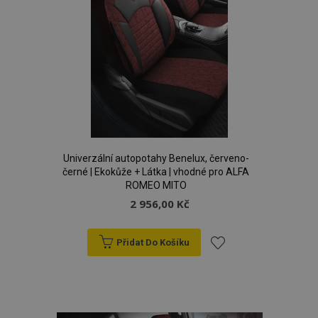
Univerzální autopotahy Benelux, červeno-
černé | Ekokůže + Látka | vhodné pro ALFA
ROMEO MITO
2 956,00 Kč
mage-cache-storage
1 
Adobe Inc.
Přidat Do Košíku
www.vtvauto.cz
Přidat
k