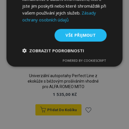
jste jim poskytli nebo které shromáždili při
vašem používání jejich služeb.
Zásady
ochrany osobních údajů
VŠE PŘIJMOUT
ZOBRAZIT PODROBNOSTI
POWERED BY COOKIESCRIPT
Nezbytně
Výkonové
Soubory
nutné
soubory
cílení
soubory
Univerzální autopotahy Perfect Line z
ekokůže s béžovým prošíváním vhodné
pro ALFA ROMEO MITO
1 535,00 Kč
Funkční soubory
Přidat Do Košíku
Přidat