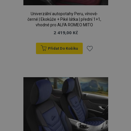
Univerzální autopotahy Peru, vínově-
černé | Ekokůže + Piké látka | přední 1+1,
vhodné pro ALFA ROMEO MITO
2 419,00 Kč
Přidat Do Košíku
Přidat
product_data_storage
1 
Adobe Inc.
www.vtvauto.cz
k
oblíbeným
recently_viewed_product
1 
Adobe Inc.
www.vtvauto.cz
CookieScriptConsent
4 tý
CookieScript