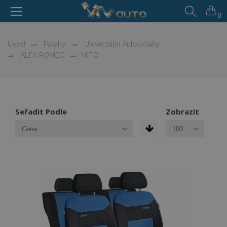
0
Úvod
Potahy
Univerzální Autopotahy
ALFA ROMEO
MITO
Seřadit Podle
Zobrazit