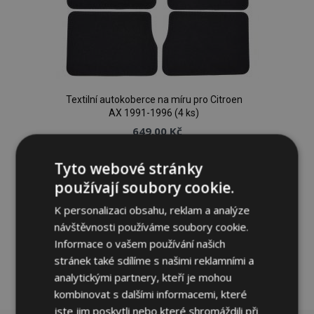
Textilní autokoberce na míru pro Citroen
AX 1991-1996 (4 ks)
649,00 Kč
Tyto webové stránky
Přidat Do Košíku
používají soubory cookie.
Přidat
K personalizaci obsahu, reklam a analýze
k
návštěvnosti používáme soubory cookie.
Informace o vašem používání našich
oblíbeným
stránek také sdílíme s našimi reklamními a
analytickými partnery, kteří je mohou
kombinovat s dalšími informacemi, které
jste jim poskytli nebo které shromáždili při