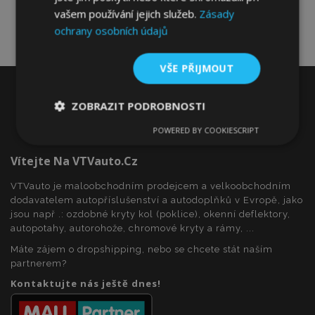
vašem používání jejich služeb.
Zásady
ochrany osobních údajů
VŠE PŘIJMOUT
ZOBRAZIT PODROBNOSTI
POWERED BY COOKIESCRIPT
Nezbytně
Výkonové
Soubory
nutné
soubory
cílení
soubory
Vítejte Na VTVauto.cz
VTVauto je maloobchodním prodejcem a velkoobchodním
dodavatelem autopříslušenství a autodoplňků v Evropě, jako
Funkční soubory
jsou např .: ozdobné kryty kol (poklice), okenní deflektory,
autopotahy, autorohože, chromové kryty a rámy, ...
Máte zájem o dropshipping, nebo se chcete stát naším
partnerem?
Kontaktujte nás ještě dnes!
Nezbytně nutné soubory
Výkonové soubory