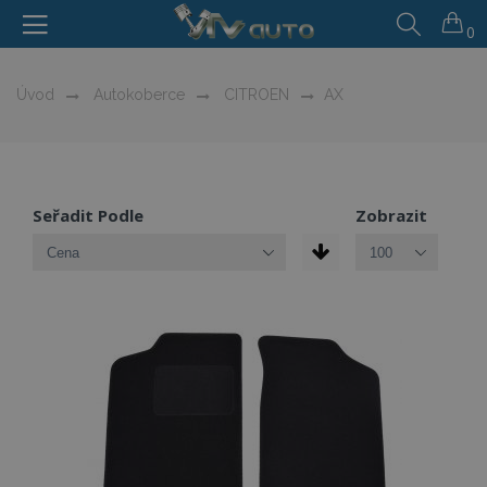
0
Úvod
Autokoberce
CITROEN
AX
Seřadit Podle
Zobrazit