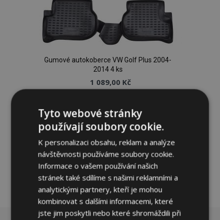
Gumové autokoberce VW Golf Plus 2004-
2014 4 ks
1 089,00 Kč
Přidat Do Košíku
Tyto webové stránky
používají soubory cookie.
Přidat
K personalizaci obsahu, reklam a analýze
k
návštěvnosti používáme soubory cookie.
oblíbeným
Informace o vašem používání našich
stránek také sdílíme s našimi reklamními a
analytickými partnery, kteří je mohou
kombinovat s dalšími informacemi, které
jste jim poskytli nebo které shromáždili při