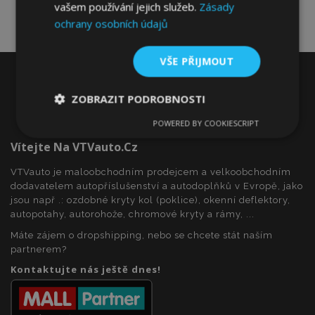
vašem používání jejich služeb.
Zásady
ochrany osobních údajů
VŠE PŘIJMOUT
ZOBRAZIT PODROBNOSTI
POWERED BY COOKIESCRIPT
Nezbytně
Výkonové
Soubory
nutné
soubory
cílení
Vítejte Na VTVauto.cz
soubory
VTVauto je maloobchodním prodejcem a velkoobchodním
dodavatelem autopříslušenství a autodoplňků v Evropě, jako
jsou např .: ozdobné kryty kol (poklice), okenní deflektory,
Funkční soubory
autopotahy, autorohože, chromové kryty a rámy, ...
Máte zájem o dropshipping, nebo se chcete stát naším
partnerem?
Kontaktujte nás ještě dnes!
Nezbytně nutné soubory
Výkonové soubory