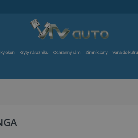
ky oken
Kryty nárazníku
Ochranný rám
Zimní clony
Vana do kufru
NGA