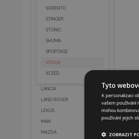
SORENTO
STINGER
STONIC
SHUMA
SPORTAGE
VENGA
XCEED
Tyto webové
LANCIA
K personalizaci o
LAND ROVER
vašem používání na
mohou kombinovat 
LEXUS
používání jejich s
MAN
MAZDA
ZOBRAZIT P