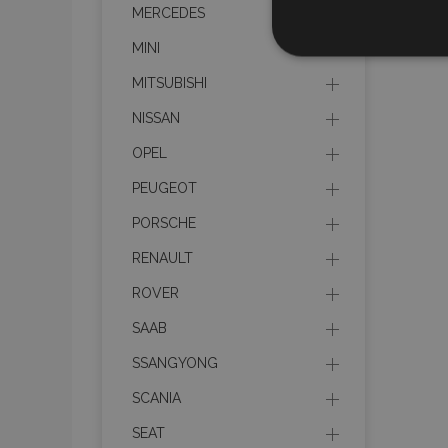
MERCEDES
Nezbytně nu
MINI
soubory
MITSUBISHI
NISSAN
OPEL
PEUGEOT
Nez
PORSCHE
Nezbytně nutné soubo
Webové stránky nelz
RENAULT
Název
ROVER
SAAB
section_data_ids
SSANGYONG
SCANIA
mage-messages
SEAT