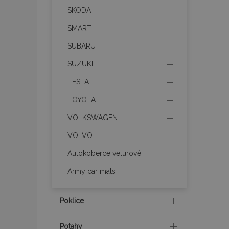
SKODA
recently_viewed_p
SMART
recently_compare
SUBARU
SUZUKI
recently_compare
TESLA
X-Magento-Vary
TOYOTA
VOLKSWAGEN
mage-translation-f
VOLVO
Autokoberce velurové
mage-cache-sessi
Army car mats
Poklice
product_data_sto
Potahy