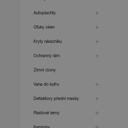
recently_viewed_p
Autoplachty
CookieScriptConse
Ofuky oken
Kryty nárazníku
udid
Ochranný rám
PHPSESSID
Zimní clony
Vana do kufru
Deflektory přední masky
mage-cache-stor
Plastové lemy
Kamiony