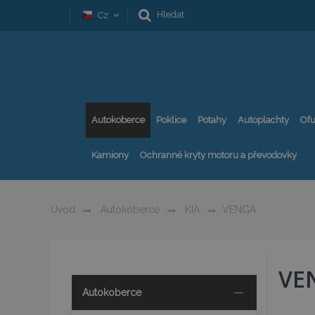
Hledat
Cz
Autokoberce
Poklice
Potahy
Autoplachty
Ofu
Kamiony
Ochranné kryty motoru a převodovky
Úvod
Autokoberce
KIA
VENGA
VE
Autokoberce