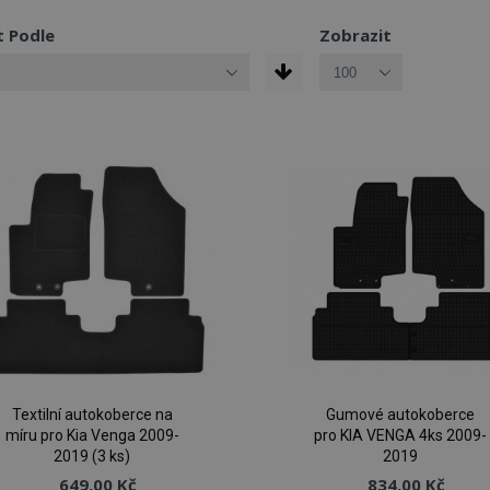
t Podle
Zobrazit
Textilní autokoberce na
Gumové autokoberce
míru pro Kia Venga 2009-
pro KIA VENGA 4ks 2009-
2019 (3 ks)
2019
649,00 Kč
834,00 Kč