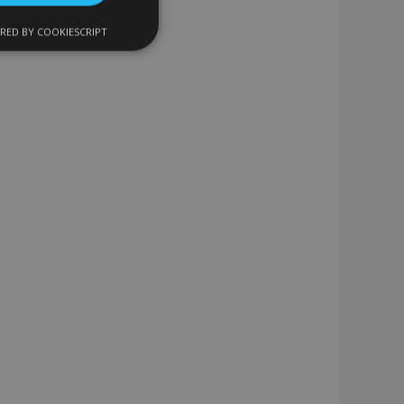
RED BY COOKIESCRIPT
kční soubory
bory
 a správa účtu.
 pro zákazníka
ými nakupujícími,
řání, informace o
lší oznámení, která
klad zpráva o
 a různé chybové
vymaže poté, co se