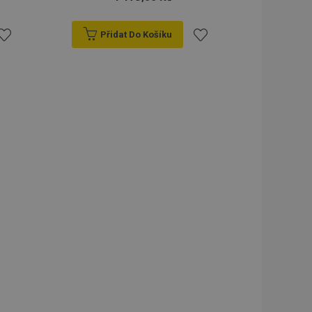
Přidat Do Košíku
řidat
Přidat
k
k
blíbeným
oblíbeným