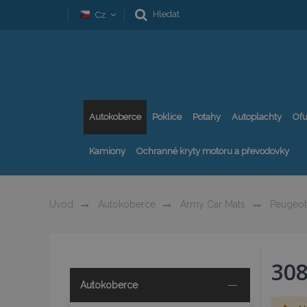
Hledat
Cz
Autokoberce
Poklice
Potahy
Autoplachty
Ofu
Kamiony
Ochranné kryty motoru a převodovky
Úvod
Autokoberce
Army Car Mats
Peugeot
30
Autokoberce