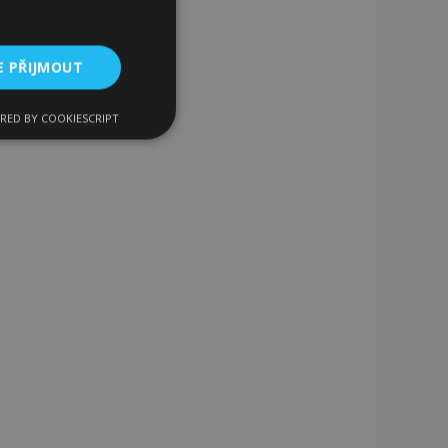
E PŘIJMOUT
RED BY COOKIESCRIPT
kční soubory
bory
 a správa účtu.
 pro zákazníka
ými nakupujícími,
řání, informace o