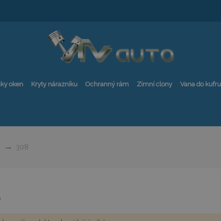
ky oken
Kryty nárazníku
Ochranný rám
Zimní clony
Vana do kufru
308
8