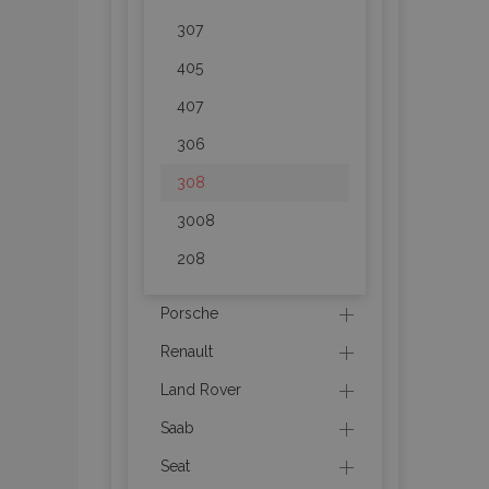
307
product_data_sto
405
407
recently_viewed_p
306
CookieScriptConse
308
3008
udid
208
Porsche
PHPSESSID
Renault
Land Rover
Saab
Seat
mage-cache-stor