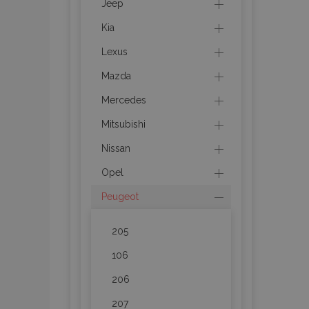
Jeep
mage-messages
Kia
Lexus
Mazda
recently_viewed_p
Mercedes
recently_compare
Mitsubishi
recently_compare
Nissan
Opel
X-Magento-Vary
Peugeot
205
mage-translation-f
106
206
mage-cache-sessi
207