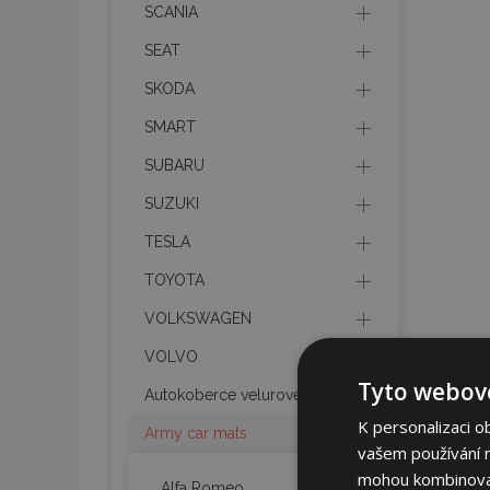
SCANIA
SEAT
SKODA
SMART
SUBARU
SUZUKI
TESLA
TOYOTA
VOLKSWAGEN
VOLVO
Tyto webové
Autokoberce velurové
K personalizaci o
Army car mats
vašem používání na
mohou kombinovat 
Alfa Romeo