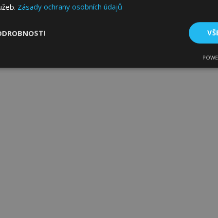
lužeb.
Zásady ochrany osobních údajů
ODROBNOSTI
VŠ
POWE
tné
Výkonové soubory
Soubory cílení
Fun
bytně nutné soubory
Výkonové soubory
Soubory cílení
Funkční sou
ry cookie umožňují základní funkce webových stránek, jako je přihlášení uživatele
e bez nezbytně nutných souborů cookie správně používat.
Poskytovatel
/
Vyprší
Popis
Doména
1 den
Ukládá informace specifické
Adobe Inc.
související s akcemi zahájen
www.vtvauto.cz
jako je zobrazení seznamu p