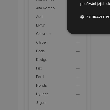
používání jejich s
Alfa Romeo
ZOBRAZIT P
Audi
BMW
Nezbytně nu
Chevrolet
soubory
Citroen
Dacia
Dodge
Fiat
Nez
Ford
Nezbytně nutné soubo
Webové stránky nelz
Honda
Název
Hyundai
section_data_ids
Jaguar