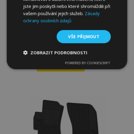
jste jim poskytli nebo které shromáždili při
vašem používání jejich služeb.
Zásady
ochrany osobních údajů
Gumové autokoberce pro SUBARU
LEGACY V 4ks 2009-2014
VŠE PŘIJMOUT
954,00 Kč
ZOBRAZIT PODROBNOSTI
POWERED BY COOKIESCRIPT
Nezbytně
Výkonové
Soubory
Přidat Do Košíku
nutné
soubory
cílení
soubory
Přidat
k
Funkční soubory
oblíbeným