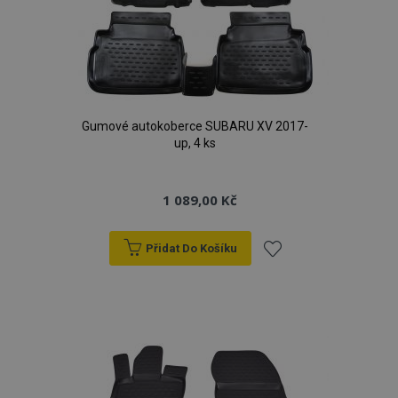
Gumové autokoberce SUBARU XV 2017-
up, 4 ks
1 089,00 Kč
Přidat Do Košíku
Přidat
mage-cache-storage
1 
Adobe Inc.
www.vtvauto.cz
k
oblíbeným