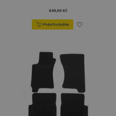
649,00 Kč
Přidat Do Košíku
Přidat
k
oblíbeným