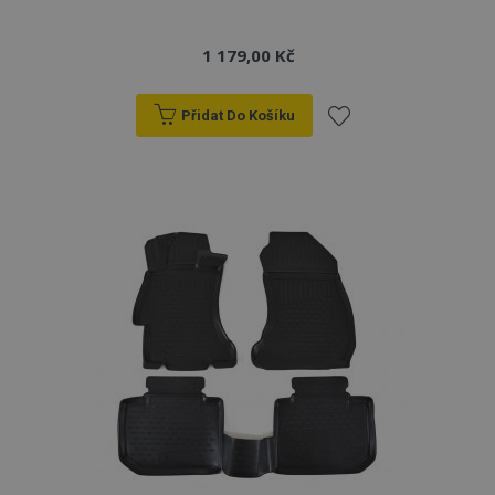
1 179,00 Kč
Přidat Do Košíku
Přidat
k
oblíbeným