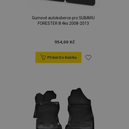
d
www.vtvauto.cz
Gumové autokoberce pro SUBARU
FORESTER III 4ks 2008-2013
954,00 Kč
Přidat Do Košíku
udid
.vtvauto.cz
4 tý
Přidat
d
k
oblíbeným
PHPSESSID
59 
PHP.net
42 s
.vtvauto.cz