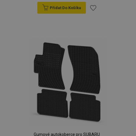
Přidat Do Košíku
Přidat
k
oblíbeným
Gumové autokoberce pro SUBARU