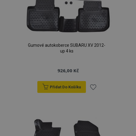
Gumové autokoberce SUBARU XV 2012-
up 4 ks
926,00 Kč
Přidat Do Košíku
Přidat
k
oblíbeným