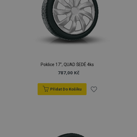
Poklice 17", QUAD ŠEDÉ 4ks
787,00 Kč
Přidat Do Košíku
Přidat
k
oblíbeným