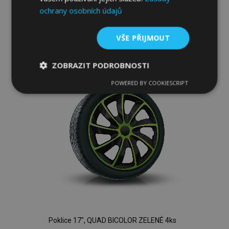
ochrany osobních údajů
Přidat Do Košíku
Přidat
VŠE PŘIJMOUT
k
ZOBRAZIT PODROBNOSTI
oblíbeným
POWERED BY COOKIESCRIPT
Nezbytně
Výkonové
Soubory
nutné
soubory
cílení
soubory
Funkční soubory
Nezbytně nutné soubory
Výkonové soubory
Poklice 17", QUAD BICOLOR ZELENÉ 4ks