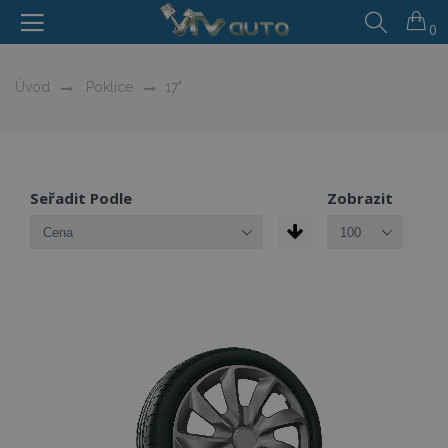
0
Úvod
Poklice
17"
Seřadit Podle
Zobrazit