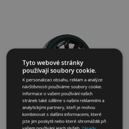
Přidat
k
oblíbeným
Tyto webové stránky
používají soubory cookie.
K personalizaci obsahu, reklam a analýze
návštěvnosti používáme soubory cookie.
Informace o vašem používání našich
stránek také sdílíme s našimi reklamními a
analytickými partnery, kteří je mohou
Poklice 17", STIG ČERNÉ LAKOVANÉ 4ks
kombinovat s dalšími informacemi, které
1 016,00 Kč
jste jim poskytli nebo které shromáždili při
vašem používání jejich služeb.
Zásady