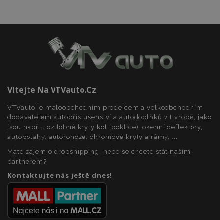
udid
.vtvauto.cz
4 tý
Vítejte Na VTVauto.cz
d
VTVauto je maloobchodním prodejcem a velkoobchodním
dodavatelem autopříslušenství a autodoplňků v Evropě, jako
jsou např .: ozdobné kryty kol (poklice), okenní deflektory,
autopotahy, autorohože, chromové kryty a rámy, ...
Máte zájem o dropshipping, nebo se chcete stát naším
partnerem?
Kontaktujte nás ještě dnes!
PHPSESSID
59 
PHP.net
42 s
.vtvauto.cz