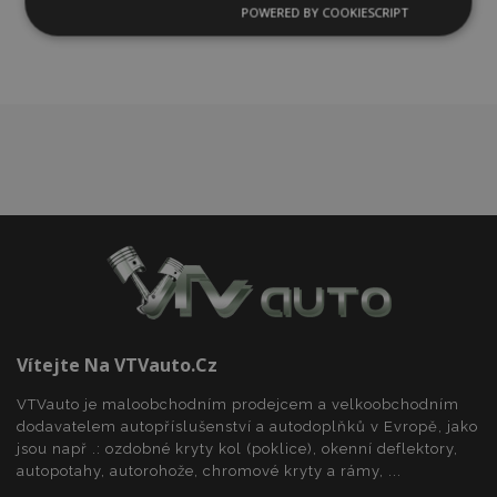
oblíbeným
POWERED BY COOKIESCRIPT
Nezbytně
Výkonové
Soubory
nutné
soubory
cílení
soubory
Funkční soubory
Nezbytně nutné soubory
Výkonové soubory
Soubory cílení
Funkční soubory
Vítejte Na VTVauto.cz
Nezbytně nutné soubory cookie umožňují základní
funkce webových stránek, jako je přihlášení
VTVauto je maloobchodním prodejcem a velkoobchodním
uživatele a správa účtu. Webové stránky nelze bez
nezbytně nutných souborů cookie správně
dodavatelem autopříslušenství a autodoplňků v Evropě, jako
používat.
jsou např .: ozdobné kryty kol (poklice), okenní deflektory,
autopotahy, autorohože, chromové kryty a rámy, ...
Poskytovatel
/
Název
Vy
Doména