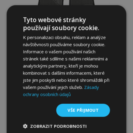
Tyto webové stránky
používají soubory cookie.
K personalizaci obsahu, reklam a analýze
návštěvnosti používáme soubory cookie.
Informace o vašem používání našich
stránek také sdílíme s našimi reklamními a
analytickými partnery, kteří je mohou
3D Gumové autokoberce No.77 pro
kombinovat s dalšími informacemi, které
CHEVROLET TRAX 2012-2019 (4 ks)
jste jim poskytli nebo které shromáždili při
1 179,00 Kč
vašem používání jejich služeb.
Zásady
ochrany osobních údajů
Přidat Do Košíku
VŠE PŘIJMOUT
Přidat
k
ZOBRAZIT PODROBNOSTI