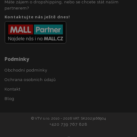
Máte zájem o dropshipping, nebo se chcete stát naším
section_data_ids
1 
partnerem?
Adobe Inc.
www.vtvauto.cz
Kontaktujte nás ještě dnes!
Podmínky
mage-messages
1 
Adobe Inc.
Obchodní podmínky
www.vtvauto.cz
Ochrana osobních údajů
Kontakt
Blog
zásadách ochrany soukromí společnosti Google
© VTV s.r.o. 2010 - 2026 VAT: SK2023166904
+420 739 767 828