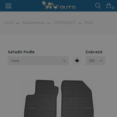
0
Úvod
Autokoberce
CHEVROLET
TRAX
Seřadit Podle
Zobrazit