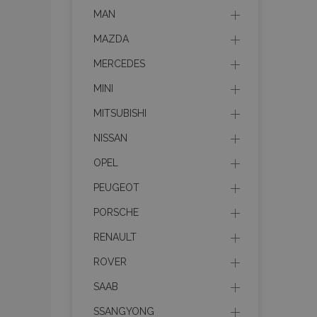
MAN
mage-messages
MAZDA
MERCEDES
recently_viewed_p
MINI
MITSUBISHI
recently_compare
NISSAN
recently_compare
OPEL
X-Magento-Vary
PEUGEOT
PORSCHE
RENAULT
mage-translation-f
ROVER
SAAB
mage-cache-sessi
SSANGYONG