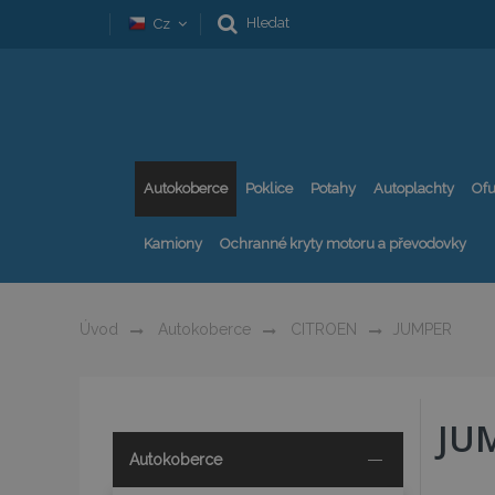
Hledat
Cz
Autokoberce
Poklice
Potahy
Autoplachty
Ofu
Kamiony
Ochranné kryty motoru a převodovky
Úvod
Autokoberce
CITROEN
JUMPER
JU
Autokoberce