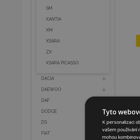
SM
XANTIA
XM
XSARA
ZX
XSARA PICASSO
DACIA
DAEWOO
DAF
Tyto webové
DODGE
K personalizaci o
DS
vašem používání na
FIAT
mohou kombinovat 