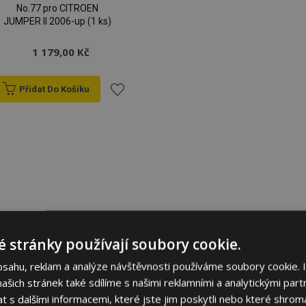
No.77 pro CITROEN
JUMPER II 2006-up (1 ks)
1 179,00 Kč
Přidat Do Košíku
Přidat
k
oblíbeným
 stránky používají soubory cookie.
bsahu, reklam a analýze návštěvnosti používáme soubory cookie. 
šich stránek také sdílíme s našimi reklamními a analytickými partn
s dalšími informacemi, které jste jim poskytli nebo které shromá