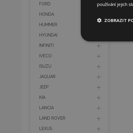
používání jejich s
FORD
HONDA
ZOBRAZIT P
HUMMER
HYUNDAI
Nezbytně nu
soubory
INFINITI
IVECO
ISUZU
JAGUAR
Nez
JEEP
Nezbytně nutné soubo
KIA
Webové stránky nelz
LANCIA
Název
LAND ROVER
section_data_ids
LEXUS