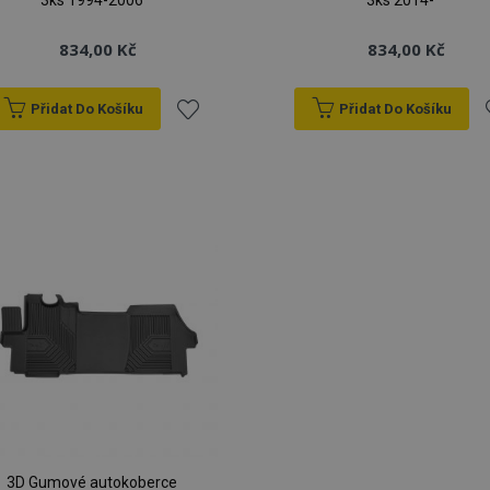
3ks 1994-2006
3ks 2014-
834,00 Kč
834,00 Kč
Přidat Do Košíku
Přidat Do Košíku
Přidat
P
k
oblíbeným
o
3D Gumové autokoberce