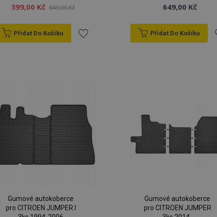
399,00 Kč
649,00 Kč
649,00 Kč
Přidat Do Košíku
Přidat Do Košíku
Přidat
P
k
oblíbeným
o
Gumové autokoberce
Gumové autokoberce
pro CITROEN JUMPER I
pro CITROEN JUMPER