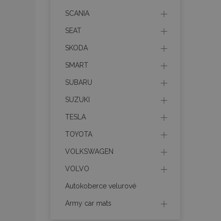
SCANIA
product_data_sto
SEAT
SKODA
recently_viewed_p
SMART
CookieScriptConse
SUBARU
SUZUKI
udid
TESLA
TOYOTA
PHPSESSID
VOLKSWAGEN
VOLVO
Autokoberce velurové
Army car mats
mage-cache-stor