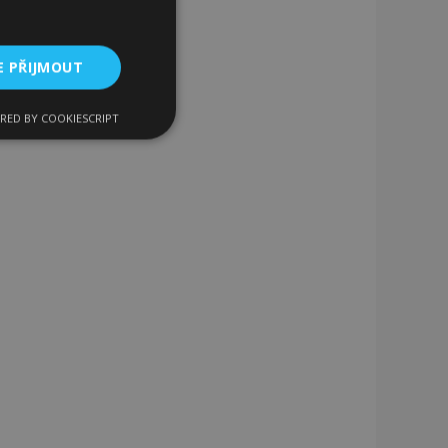
E PŘIJMOUT
RED BY COOKIESCRIPT
kční soubory
bory
 a správa účtu.
 pro zákazníka
ými nakupujícími,
řání, informace o