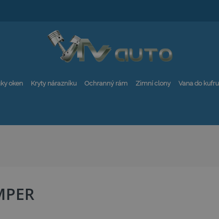
ky oken
Kryty nárazníku
Ochranný rám
Zimní clony
Vana do kufru
MPER