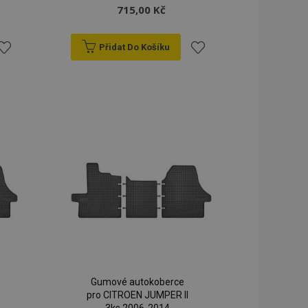
715,00 Kč
Přidat Do Košíku
řidat
Přidat
k
k
blíbeným
oblíbeným
Gumové autokoberce
pro CITROEN JUMPER II