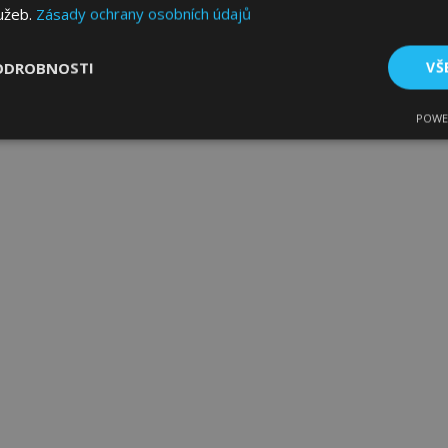
lužeb.
Zásady ochrany osobních údajů
ODROBNOSTI
VŠ
POWE
tné
Výkonové soubory
Soubory cílení
Fun
bytně nutné soubory
Výkonové soubory
Soubory cílení
Funkční sou
ry cookie umožňují základní funkce webových stránek, jako je přihlášení uživatele
e bez nezbytně nutných souborů cookie správně používat.
Poskytovatel
/
Vyprší
Popis
Doména
1 den
Ukládá informace specifické
Adobe Inc.
související s akcemi zahájen
www.vtvauto.cz
jako je zobrazení seznamu p