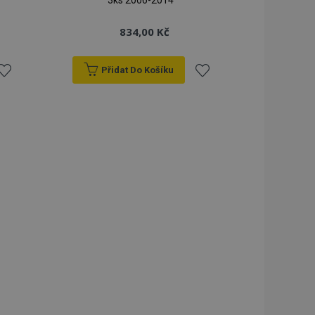
3ks 2006-2014
834,00 Kč
Přidat Do Košíku
řidat
Přidat
k
k
blíbeným
oblíbeným