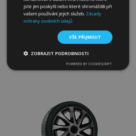
jste jim poskytli nebo které shromáždili při
vašem používání jejich služeb.
Zásady
ochrany osobních údajů
Poklice pro Peugeot 15", Quad bicolor, 4 ks
VŠE PŘIJMOUT
816,00 Kč
ZOBRAZIT PODROBNOSTI
Přidat Do Košíku
POWERED BY COOKIESCRIPT
Nezbytně
Výkonové
Soubory
Přidat
nutné
soubory
cílení
soubory
k
oblíbeným
Funkční soubory