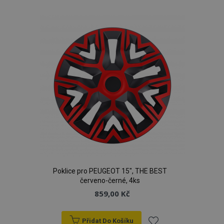
k
oblíbeným
product_data_storage
1 
Adobe Inc.
www.vtvauto.cz
recently_viewed_product
1 
Adobe Inc.
Poklice pro PEUGEOT 15", THE BEST
www.vtvauto.cz
červeno-černé, 4ks
859,00 Kč
Přidat Do Košíku
CookieScriptConsent
4 tý
CookieScript