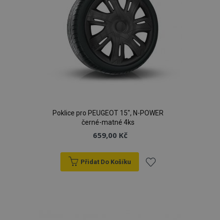
Poklice pro PEUGEOT 15", N-POWER
černé-matné 4ks
659,00 Kč
Přidat Do Košíku
Přidat
k
oblíbeným