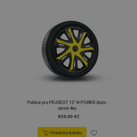
k
oblíbeným
Poklice pro PEUGEOT 15" N-POWER žluto-
černé 4ks
859,00 Kč
Přidat Do Košíku