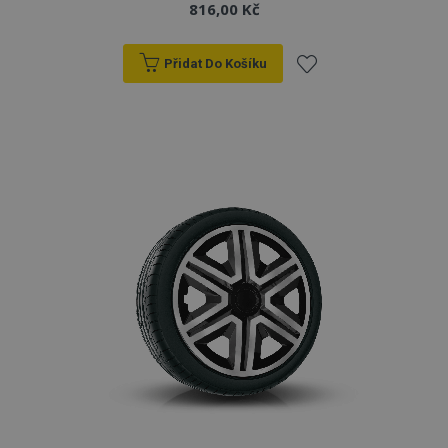
816,00 Kč
Přidat Do Košíku
Přidat
k
oblíbeným