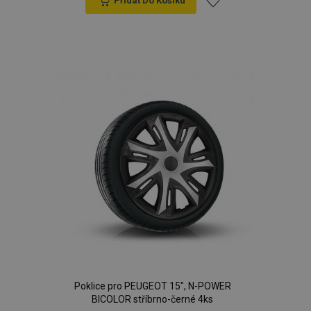
Přidat Do Košíku
Přidat
k
oblíbeným
Poklice pro PEUGEOT 15", N-POWER
BICOLOR stříbrno-černé 4ks