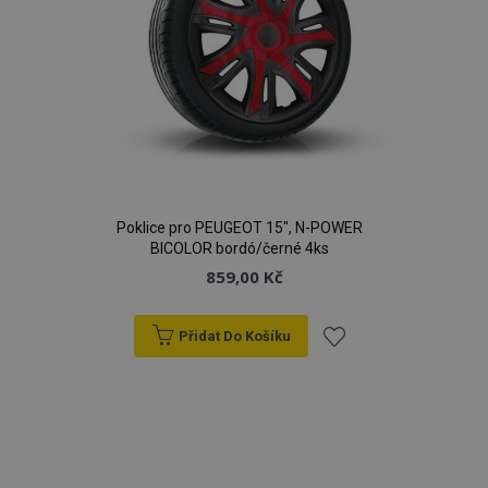
Poklice pro PEUGEOT 15", N-POWER
BICOLOR bordó/černé 4ks
859,00 Kč
Přidat Do Košíku
Přidat
k
oblíbeným