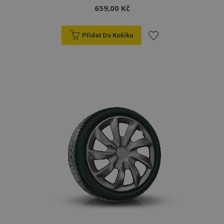
659,00 Kč
Přidat Do Košíku
Přidat
k
oblíbeným