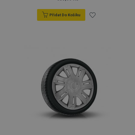
Přidat Do Košíku
Přidat
k
oblíbeným