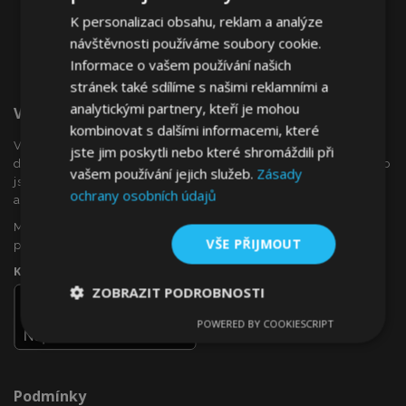
K personalizaci obsahu, reklam a analýze
návštěvnosti používáme soubory cookie.
Informace o vašem používání našich
stránek také sdílíme s našimi reklamními a
analytickými partnery, kteří je mohou
Vítejte Na VTVauto.cz
kombinovat s dalšími informacemi, které
VTVauto je maloobchodním prodejcem a velkoobchodním
jste jim poskytli nebo které shromáždili při
dodavatelem autopříslušenství a autodoplňků v Evropě, jako
vašem používání jejich služeb.
Zásady
jsou např .: ozdobné kryty kol (poklice), okenní deflektory,
ochrany osobních údajů
autopotahy, autorohože, chromové kryty a rámy, ...
Máte zájem o dropshipping, nebo se chcete stát naším
VŠE PŘIJMOUT
partnerem?
Kontaktujte nás ještě dnes!
ZOBRAZIT PODROBNOSTI
POWERED BY COOKIESCRIPT
Nezbytně
Výkonové
Soubory
nutné
soubory
cílení
soubory
Podmínky