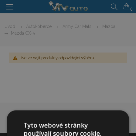
0
Úvod
Autokoberce
Army Car Mats
Mazda
Mazda CX-5
Nelze najít produkty odpovídající výběru.
Tyto webové stránky
používají soubory cookie.