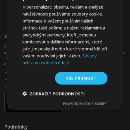
K personalizaci obsahu, reklam a analýze
návštěvnosti používáme soubory cookie.
Informace o vašem používání našich
stránek také sdílíme s našimi reklamními a
analytickými partnery, kteří je mohou
Vítejte Na VTVauto.cz
kombinovat s dalšími informacemi, které
VTVauto je maloobchodním prodejcem a velkoobchodním
jste jim poskytli nebo které shromáždili při
dodavatelem autopříslušenství a autodoplňků v Evropě, jako
vašem používání jejich služeb.
Zásady
jsou např .: ozdobné kryty kol (poklice), okenní deflektory,
ochrany osobních údajů
autopotahy, autorohože, chromové kryty a rámy, ...
Máte zájem o dropshipping, nebo se chcete stát naším
VŠE PŘIJMOUT
partnerem?
Kontaktujte nás ještě dnes!
ZOBRAZIT PODROBNOSTI
POWERED BY COOKIESCRIPT
Nezbytně
Výkonové
Soubory
nutné
soubory
cílení
soubory
Podmínky