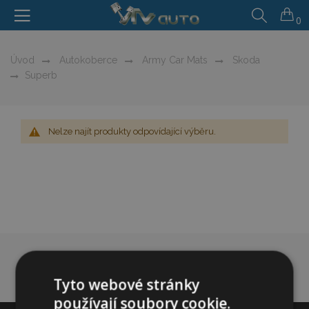
0
Úvod
Autokoberce
Army Car Mats
Skoda
Superb
Nelze najít produkty odpovídající výběru.
Tyto webové stránky
používají soubory cookie.