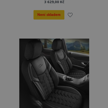
3 629,00 Kč
Není skladem
Přidat
k
oblíbeným