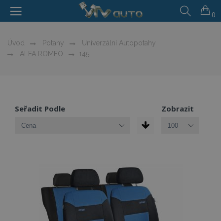
0
Úvod
Potahy
Univerzální Autopotahy
ALFA ROMEO
145
Seřadit Podle
Zobrazit