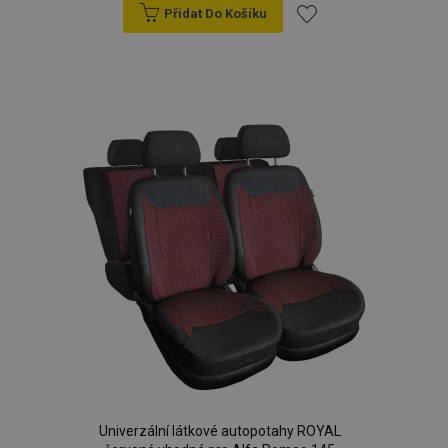
Přidat Do Košíku
Přidat
k
oblíbeným
Univerzální látkové autopotahy ROYAL