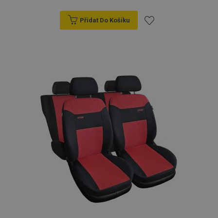
Přidat Do Košíku
Přidat
k
oblíbeným