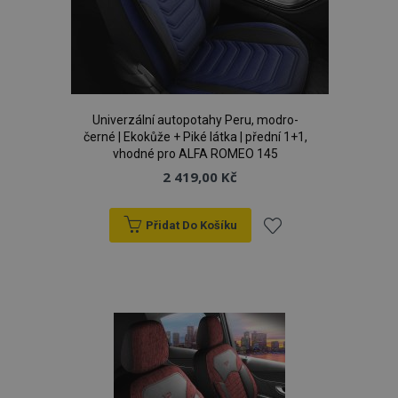
d
www.vtvauto.cz
Univerzální autopotahy Peru, modro-
černé | Ekokůže + Piké látka | přední 1+1,
vhodné pro ALFA ROMEO 145
2 419,00 Kč
udid
.vtvauto.cz
4 tý
d
Přidat Do Košíku
Přidat
k
oblíbeným
PHPSESSID
59 
PHP.net
42 s
.vtvauto.cz