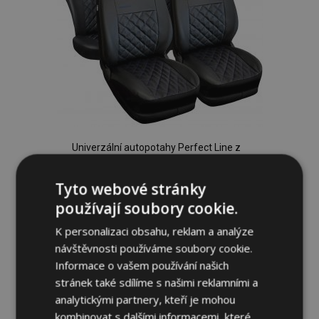
Univerzální autopotahy Perfect Line z
ekokůže s modrým prošíváním vhodné
pro ALFA ROMEO 145
Tyto webové stránky
1 535,00 Kč
používají soubory cookie.
K personalizaci obsahu, reklam a analýze
Přidat Do Košíku
návštěvnosti používáme soubory cookie.
Přidat
Informace o vašem používání našich
stránek také sdílíme s našimi reklamními a
k
analytickými partnery, kteří je mohou
oblíbeným
kombinovat s dalšími informacemi, které