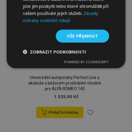
jste jim poskytli nebo které shromáždili při
vašem používání jejich služeb.
Zásady
ochrany osobních údajů
VŠE PŘIJMOUT
ZOBRAZIT PODROBNOSTI
POWERED BY COOKIESCRIPT
Nezbytně
Výkonové
Soubory
nutné
soubory
cílení
soubory
Univerzální autopotahy Perfect Line z
ekokůže s béžovým prošíváním vhodné
pro ALFA ROMEO 145
1 535,00 Kč
Funkční soubory
Přidat Do Košíku
Přidat