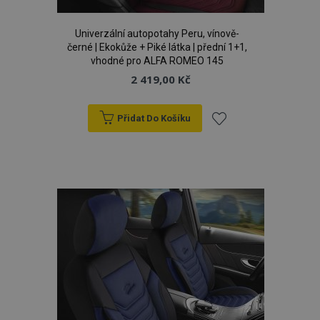
Univerzální autopotahy Peru, vínově-
černé | Ekokůže + Piké látka | přední 1+1,
vhodné pro ALFA ROMEO 145
2 419,00 Kč
Přidat Do Košíku
Přidat
product_data_storage
1 
Adobe Inc.
www.vtvauto.cz
k
oblíbeným
recently_viewed_product
1 
Adobe Inc.
www.vtvauto.cz
CookieScriptConsent
4 tý
CookieScript