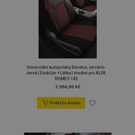
Univerzální autopotahy Benelux, červeno-
černé | Ekokůže + Látka | vhodné pro ALFA
ROMEO 145
2 956,00 Kč
mage-cache-storage
1 
Adobe Inc.
Přidat Do Košíku
www.vtvauto.cz
Přidat
k