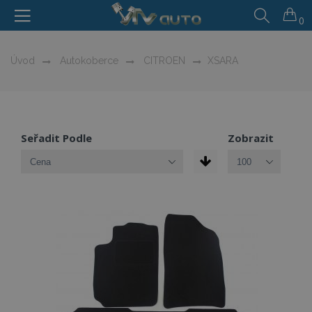
0
Úvod
Autokoberce
CITROEN
XSARA
Seřadit Podle
Zobrazit