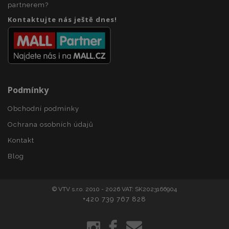
www.vtvauto.cz
partnerem?
Kontaktujte nás ještě dnes!
zásadách ochrany soukromí společnosti Google
Podmínky
Obchodní podmínky
recently_viewed_product_previous
1 
Adobe Inc.
www.vtvauto.cz
Ochrana osobních údajů
Kontakt
Blog
recently_compared_product
1 
Adobe Inc.
www.vtvauto.cz
© VTV s.r.o. 2010 - 2026 VAT: SK2023166904
+420 739 767 828
recently_compared_product_previous
1 
Adobe Inc.
www.vtvauto.cz