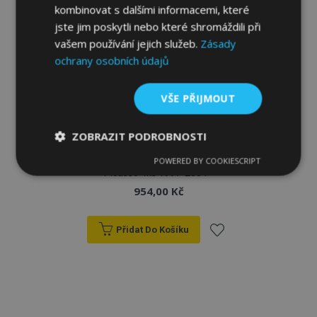
kombinovat s dalšími informacemi, které
jste jim poskytli nebo které shromáždili při
vašem používání jejich služeb.
Zásady
ochrany osobních údajů
VŠE PŘIJMOUT
ZOBRAZIT PODROBNOSTI
Gumové autokoberce pro CITROEN Xsara
POWERED BY COOKIESCRIPT
Nezbytně
Výkonové
Soubory
Picasso 4ks 1997-2004
nutné
soubory
cílení
soubory
954,00 Kč
Přidat Do Košíku
Funkční soubory
Přidat
k
oblíbeným