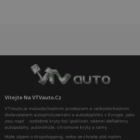
Nezbytně nutné soubory
Výkonové soubory
Soubory cílení
Funkční soubory
Nezbytně nutné soubory cookie umožňují základní
funkce webových stránek, jako je přihlášení
uživatele a správa účtu. Webové stránky nelze bez
nezbytně nutných souborů cookie správně
používat.
Poskytovatel
/
Název
Vy
Doména
section_data_ids
1 
Adobe Inc.
www.vtvauto.cz
Vítejte Na VTVauto.cz
VTVauto je maloobchodním prodejcem a velkoobchodním
dodavatelem autopříslušenství a autodoplňků v Evropě, jako
jsou např .: ozdobné kryty kol (poklice), okenní deflektory,
autopotahy, autorohože, chromové kryty a rámy, ...
Máte zájem o dropshipping, nebo se chcete stát naším
mage-messages
1 
Adobe Inc.