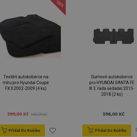
-39%
Textilní autokoberce na
Gumové autokoberce
míru pro Hyundai Coupe
pro HYUNDAI SANTA FE
FX II 2002-2009 (4 ks)
III 3. řada sedadel 2015-
2018 (2 ks)
399,00 Kč
596,00 Kč
649,00 Kč
Přidat Do Košíku
Přidat Do Košíku