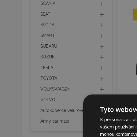
SCANIA
SEAT
SKODA
SMART
SUBARU
SUZUKI
TESLA
TOYOTA
VOLKSWAGEN
VOLVO
Tyto webové
Autokoberce velurové
K personalizaci o
Army car mats
vašem používání na
mohou kombinovat 