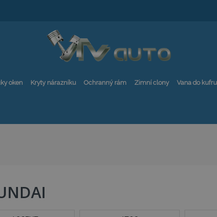
ky oken
Kryty nárazníku
Ochranný rám
Zimní clony
Vana do kufru
UNDAI