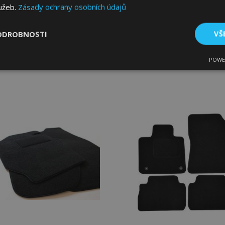
lužeb.
Zásady ochrany osobních údajů
649,00 Kč
649,00 Kč
ODROBNOSTI
VŠ
Přidat Do Košíku
Přidat Do Košíku
POWE
tné
Výkonové soubory
Soubory cílení
Fun
Přidat
P
k
oblíbeným
o
bytně nutné soubory
Výkonové soubory
Soubory cílení
Funkční sou
ry cookie umožňují základní funkce webových stránek, jako je přihlášení uživatele
e bez nezbytně nutných souborů cookie správně používat.
Poskytovatel
/
Vyprší
Popis
Doména
1 den
Ukládá informace specifické
Adobe Inc.
související s akcemi zahájen
www.vtvauto.cz
jako je zobrazení seznamu p