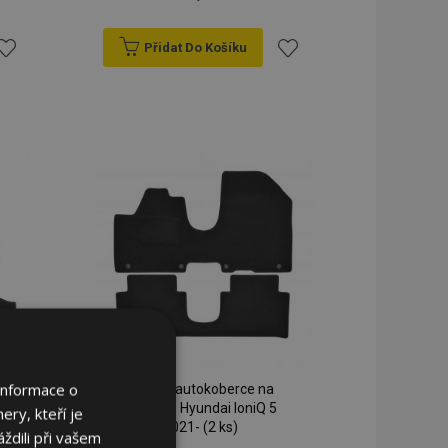
Přidat Do Košíku
řidat
Přidat
k
k
blíbeným
oblíbeným
Informace o
Textilní autokoberce na
míru pro Hyundai IoniQ 5
ery, kteří je
2021- (2 ks)
ždili při vašem