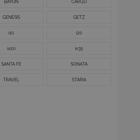
BAYON
CARGO
GENESIS
GETZ
i10
i20
ix20
ix35
SANTA FE
SONATA
TRAVEL
STARIA