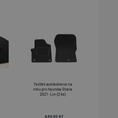
řidat
Přidat
k
k
blíbeným
oblíbeným
Textilní autokoberce na
míru pro Hyundai Staria
2021- Lcv (2 ks)
649,00 Kč