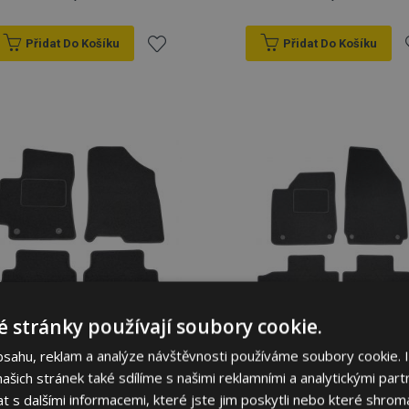
Přidat Do Košíku
Přidat Do Košíku
Přidat
P
k
oblíbeným
o
 stránky používají soubory cookie.
bsahu, reklam a analýze návštěvnosti používáme soubory cookie. 
Textilní autokoberce na
Textilní autokoberce na
míru pro Hyundai Kona
míru pro Hyundai Ioniq 6
šich stránek také sdílíme s našimi reklamními a analytickými partn
2023- (4 ks)
2023- (4 ks)
s dalšími informacemi, které jste jim poskytli nebo které shromá