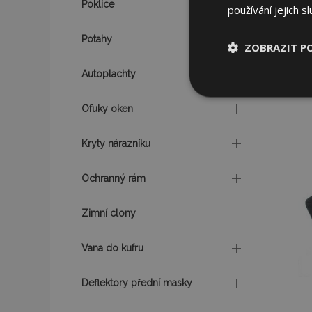
Poklice
používání jejich s
Potahy
ZOBRAZIT P
Autoplachty
Nezbytně nu
soubory
Ofuky oken
Kryty nárazníku
Ochranný rám
Nez
Zimní clony
Nezbytně nutné soubo
Webové stránky nelz
Vana do kufru
Název
Deflektory přední masky
section_data_ids