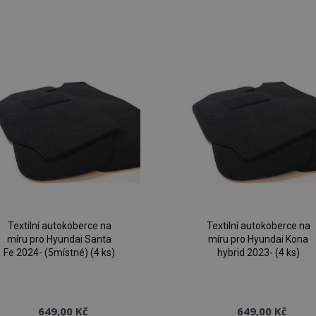
Přidat
P
k
oblíbeným
o
Textilní autokoberce na
Textilní autokoberce na
míru pro Hyundai Santa
míru pro Hyundai Kona
Fe 2024- (5místné) (4 ks)
hybrid 2023- (4 ks)
649,00 Kč
649,00 Kč