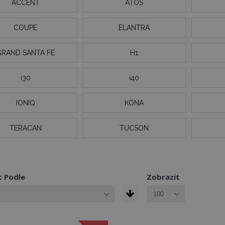
ACCENT
ATOS
COUPE
ELANTRA
GRAND SANTA FE
H1
i30
i40
IONIQ
KONA
TERACAN
TUCSON
t Podle
Zobrazit