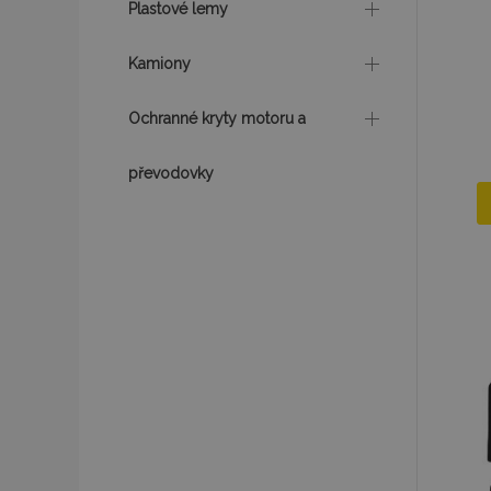
Plastové lemy
mage-messages
Kamiony
Ochranné kryty motoru a
recently_viewed_p
převodovky
recently_compare
recently_compare
X-Magento-Vary
mage-translation-f
mage-cache-sessi