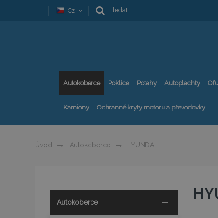
Hledat
Cz
Autokoberce
Poklice
Potahy
Autoplachty
Ofu
Kamiony
Ochranné kryty motoru a převodovky
Úvod
Autokoberce
HYUNDAI
HY
Autokoberce