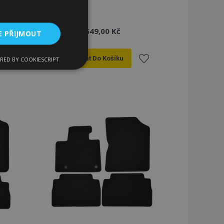
649,00 Kč
E PŘIJMOUT
Přidat Do Košíku
RED BY COOKIESCRIPT
kční soubory
řidat
Přidat
k
k
blíbeným
oblíbeným
bory
 a správa účtu.
 pro zákazníka
ými nakupujícími,
řání, informace o