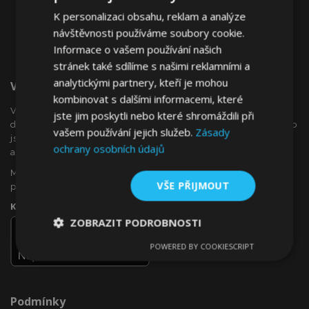
K personalizaci obsahu, reklam a analýze
návštěvnosti používáme soubory cookie.
Informace o vašem používání našich
stránek také sdílíme s našimi reklamními a
analytickými partnery, kteří je mohou
Vítejte Na VTVauto.cz
kombinovat s dalšími informacemi, které
VTVauto je maloobchodním prodejcem a velkoobchodním
jste jim poskytli nebo které shromáždili při
dodavatelem autopříslušenství a autodoplňků v Evropě, jako
vašem používání jejich služeb.
Zásady
jsou např .: ozdobné kryty kol (poklice), okenní deflektory,
ochrany osobních údajů
autopotahy, autorohože, chromové kryty a rámy, ...
Máte zájem o dropshipping, nebo se chcete stát naším
VŠE PŘIJMOUT
partnerem?
Kontaktujte nás ještě dnes!
ZOBRAZIT PODROBNOSTI
POWERED BY COOKIESCRIPT
Nezbytně
Výkonové
Soubory
nutné
soubory
cílení
soubory
Podmínky