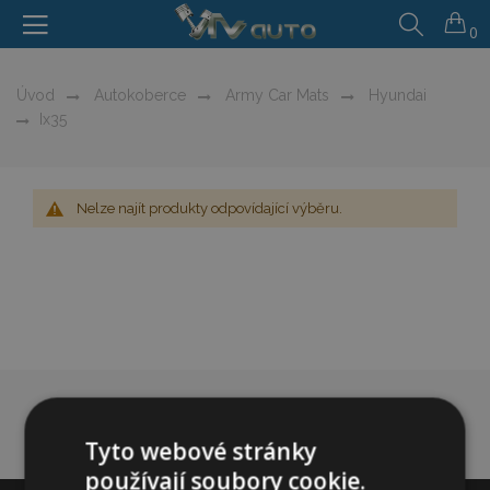
0
Úvod
Autokoberce
Army Car Mats
Hyundai
Ix35
Nelze najít produkty odpovídající výběru.
Tyto webové stránky
používají soubory cookie.