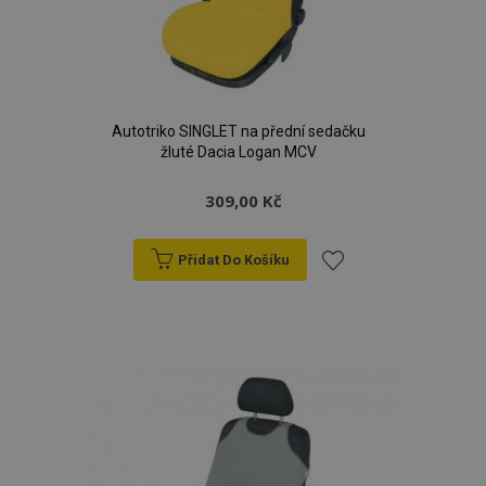
Autotriko SINGLET na přední sedačku
žluté Dacia Logan MCV
309,00 Kč
Přidat Do Košíku
Přidat
k
oblíbeným