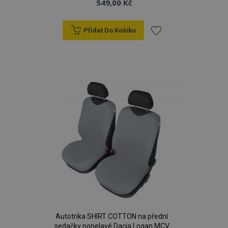
549,00 Kč
Přidat Do Košíku
Přidat
k
oblíbeným
Autotrika SHIRT COTTON na přední
sedačky popelavé Dacia Logan MCV