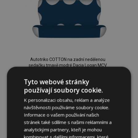
Autotriko COTTON na zadní nedělenou
sedačku tmavě modré Dacia Logan MCV
599,00 Kč
Tyto webové stránky
používají soubory cookie.
Přidat Do Košíku
K personalizaci obsahu, reklam a analýze
Přidat
návštěvnosti používáme soubory cookie.
Informace o vašem používání našich
k
stránek také sdílíme s našimi reklamními a
analytickými partnery, kteří je mohou
oblíbeným
kombinovat s dalšími informacemi, které