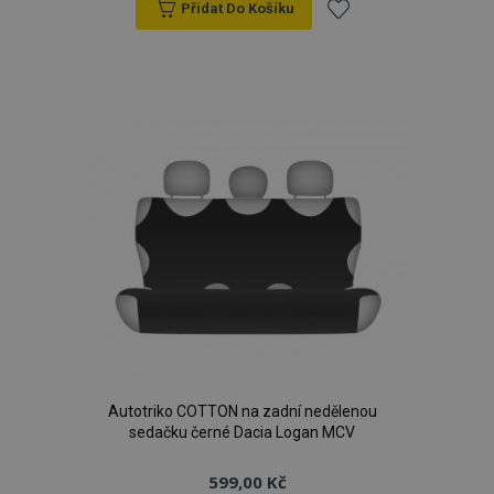
Přidat Do Košíku
Přidat
k
oblíbeným
product_data_storage
1 
Adobe Inc.
www.vtvauto.cz
recently_viewed_product
1 
Adobe Inc.
www.vtvauto.cz
Autotriko COTTON na zadní nedělenou
sedačku černé Dacia Logan MCV
599,00 Kč
CookieScriptConsent
4 tý
CookieScript