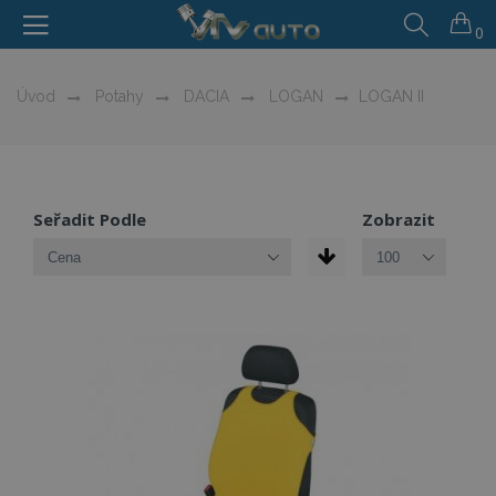
0
Úvod
Potahy
DACIA
LOGAN
LOGAN II
Seřadit Podle
Zobrazit