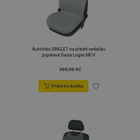
Autotriko SINGLET na přední sedačku
popelavé Dacia Logan MCV
309,00 Kč
Přidat Do Košíku
Přidat
k
oblíbeným