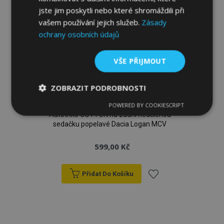
jste jim poskytli nebo které shromáždili při
vašem používání jejich služeb.
Zásady
ochrany osobních údajů
VŠE PŘIJMOUT
ZOBRAZIT PODROBNOSTI
POWERED BY COOKIESCRIPT
Nezbytně
Výkonové
Soubory
Autotriko COTTON na zadní nedělenou
nutné
soubory
cílení
sedačku popelavé Dacia Logan MCV
soubory
599,00 Kč
Funkční soubory
Přidat Do Košíku
Přidat
k