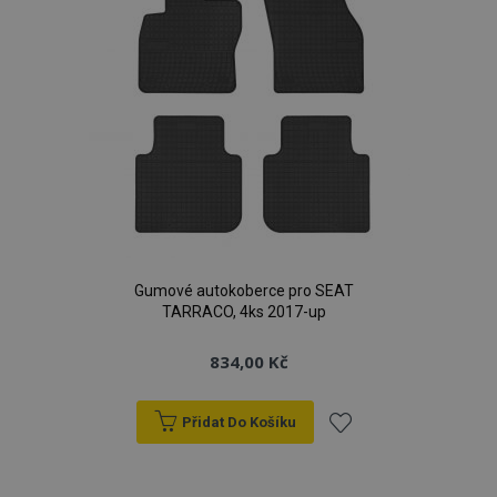
načítaly
_gid
1 den
Tento soubor
Google LLC
uživatel
rychleji.
cookie nastavuje
.vtvauto.cz
používá
Google
webové
Analytics. Ukládá
stránky a
a aktualizuje
jakoukoli
jedinečnou
reklamu,
hodnotu pro
kterou
každou
koncový
navštívenou
uživatel
stránku a slouží k
mohl vidět
počítání a
před
sledování
návštěvou
zobrazení
uvedeného
stránek.
webu.
_ga_25FZD5G6DL
.vtvauto.cz
1 rok 1
Tento soubor
měsíc
cookie používá
Google Analytics
k zachování
Gumové autokoberce pro SEAT
stavu relace.
TARRACO, 4ks 2017-up
834,00 Kč
Přidat Do Košíku
Přidat