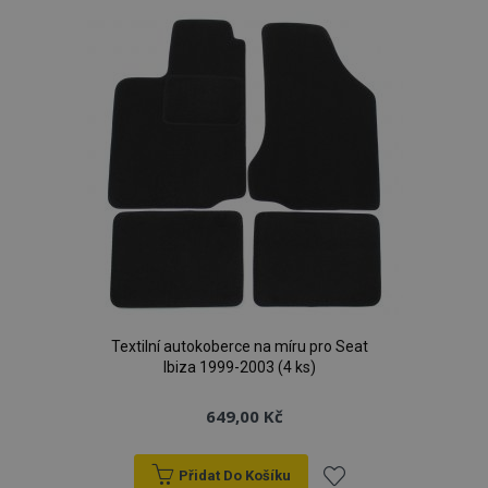
Nezbytně nutné soubory
Výkonové soubory
oblíbeným
Soubory cílení
Funkční soubory
Nezbytně nutné soubory cookie umožňují základní
funkce webových stránek, jako je přihlášení
uživatele a správa účtu. Webové stránky nelze bez
nezbytně nutných souborů cookie správně
používat.
Poskytovatel
/
Název
Vy
Doména
section_data_ids
1 
Adobe Inc.
www.vtvauto.cz
Textilní autokoberce na míru pro Seat
Ibiza 1999-2003 (4 ks)
649,00 Kč
mage-messages
1 
Adobe Inc.
Přidat Do Košíku
www.vtvauto.cz