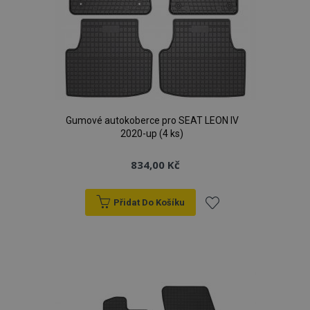
mezipaměti
je spojen s
týdny
nastavuje
v prohlížeči,
Google
společnost
aby se
Universal
Doubleclick
stránky
Analytics - což je
a provádí
načítaly
významná
informace
rychleji.
aktualizace
o tom, jak
běžněji
koncový
mage-
1 den
Tento
Adobe Inc.
používané
uživatel
cache-
soubor
www.vtvauto.cz
analytické služby
používá
storage-
cookie se
Google. Tento
webové
section-
používá k
soubor cookie
stránky a
invalidation
usnadnění
se používá k
jakoukoli
ukládání
rozlišení
Gumové autokoberce pro SEAT LEON IV
reklamu,
obsahu do
jedinečných
kterou
2020-up (4 ks)
mezipaměti
uživatelů
koncový
v prohlížeči,
přiřazením
uživatel
aby se
náhodně
mohl vidět
834,00 Kč
stránky
vygenerovaného
před
načítaly
čísla jako
návštěvou
rychleji.
identifikátoru
uvedeného
klienta. Je
webu.
Přidat Do Košíku
form_key
59 minut
součástí každého
Tento
Adobe Inc.
55 sekund
požadavku na
soubor
.www.vtvauto.cz
IDE
1 rok
Tento
Google LLC
stránku na webu
cookie se
Přidat
soubor
.doubleclick.net
a slouží k
používá k
cookie
výpočtu údajů o
usnadnění
nastavuje
k
návštěvnících,
ukládání
společnost
relacích a
obsahu do
Doubleclick
kampaních pro
mezipaměti
a provádí
oblíbeným
analytické
v prohlížeči,
informace
přehledy webů.
aby se
o tom, jak
stránky
koncový