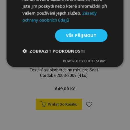
jste jim poskytli nebo které shromáždili při
vašem používání jejich služeb.
Zásady
ochrany osobních údajů
VŠE PŘIJMOUT
ZOBRAZIT PODROBNOSTI
POWERED BY COOKIESCRIPT
Nezbytně
Výkonové
Soubory
nutné
soubory
cílení
Textilní autokoberce na míru pro Seat
soubory
Cordoba 2003-2009 (4 ks)
649,00 Kč
Funkční soubory
Přidat Do Košíku
Přidat
k