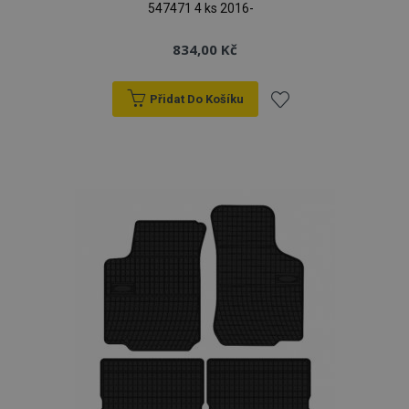
547471 4 ks 2016-
834,00 Kč
Přidat Do Košíku
Přidat
k
oblíbeným