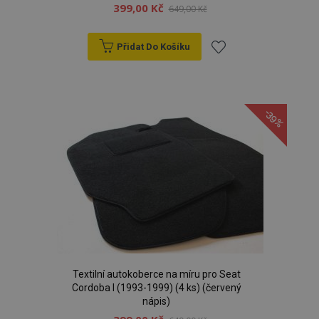
399,00 Kč
649,00 Kč
Přidat Do Košíku
Přidat
k
-39%
oblíbeným
Textilní autokoberce na míru pro Seat
Cordoba I (1993-1999) (4 ks) (červený
nápis)