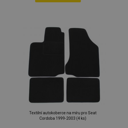
Přidat
k
zásadách ochrany soukromí společnosti Google
oblíbeným
recently_viewed_product_previous
1 
Adobe Inc.
www.vtvauto.cz
recently_compared_product
1 
Adobe Inc.
www.vtvauto.cz
Textilní autokoberce na míru pro Seat
recently_compared_product_previous
1 
Adobe Inc.
www.vtvauto.cz
Cordoba 1999-2003 (4 ks)