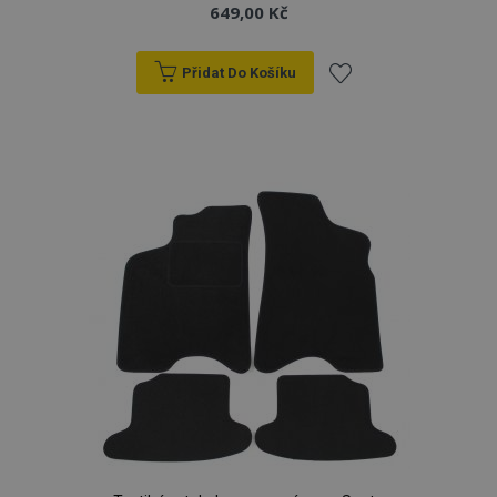
649,00 Kč
X-Magento-Vary
59 
Adobe Inc.
59 s
www.vtvauto.cz
Přidat Do Košíku
Přidat
k
oblíbeným
mage-translation-file-version
Zav
Adobe Inc.
proh
www.vtvauto.cz
mage-cache-sessid
1 
Adobe Inc.
www.vtvauto.cz