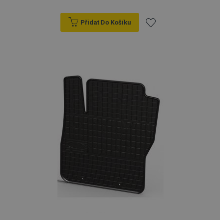
Přidat Do Košíku
Přidat
k
oblíbeným