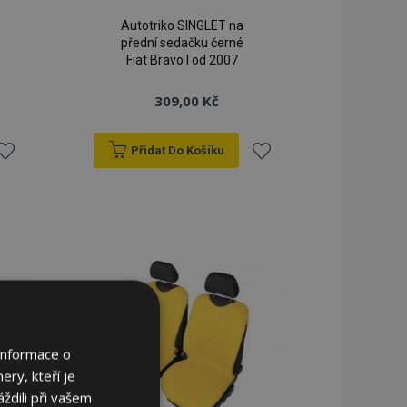
Autotriko SINGLET na
přední sedačku černé
Fiat Bravo I od 2007
309,00 Kč
Přidat Do Košíku
řidat
Přidat
k
k
blíbeným
oblíbeným
Informace o
ery, kteří je
ždili při vašem