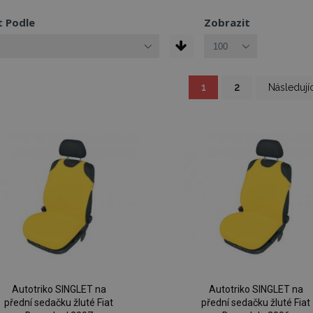
t Podle
Zobrazit
Právě si prohlížíte stránk
Stránka
Stránka
Stránka
1
2
Následujíc
Autotriko SINGLET na
Autotriko SINGLET na
přední sedačku žluté Fiat
přední sedačku žluté Fiat