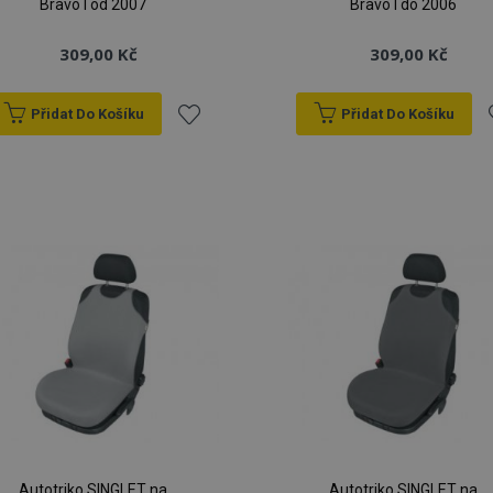
Bravo I od 2007
Bravo I do 2006
309,00 Kč
309,00 Kč
Přidat Do Košíku
Přidat Do Košíku
Přidat
P
k
oblíbeným
o
Autotriko SINGLET na
Autotriko SINGLET na