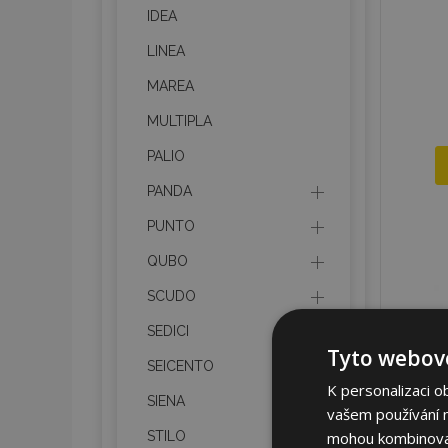
IDEA
LINEA
MAREA
MULTIPLA
PALIO
PANDA
PUNTO
QUBO
SCUDO
SEDICI
Tyto webové
SEICENTO
K personalizaci o
SIENA
vašem používání na
mohou kombinovat 
STILO