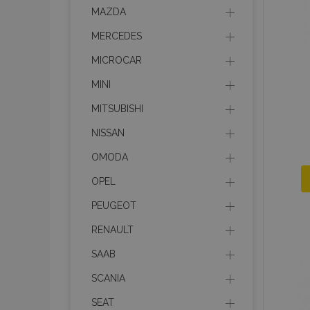
MAZDA
product_data_sto
MERCEDES
MICROCAR
recently_viewed_p
MINI
CookieScriptConse
MITSUBISHI
NISSAN
OMODA
udid
OPEL
PEUGEOT
PHPSESSID
RENAULT
SAAB
SCANIA
mage-cache-stor
SEAT