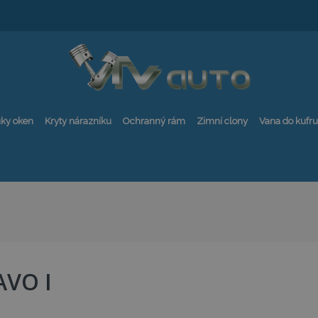
ky oken
Kryty nárazníku
Ochranný rám
Zimní clony
Vana do kufru
AVO I