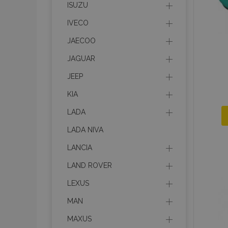
ISUZU
mage-messages
IVECO
JAECOO
JAGUAR
recently_viewed_p
JEEP
recently_compare
KIA
recently_compare
LADA
X-Magento-Vary
LADA NIVA
LANCIA
LAND ROVER
mage-translation-f
LEXUS
MAN
mage-cache-sessi
MAXUS