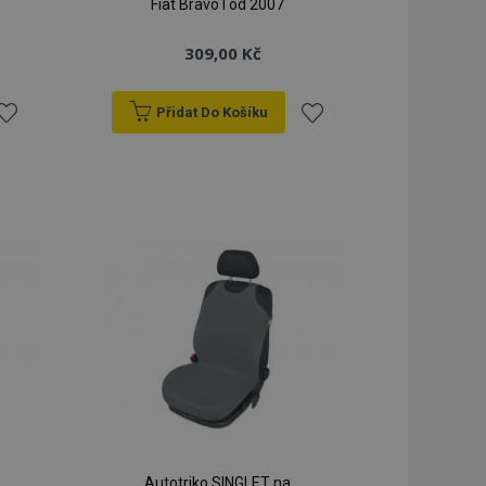
Fiat Bravo I od 2007
309,00 Kč
Přidat Do Košíku
řidat
Přidat
k
k
blíbeným
oblíbeným
Autotriko SINGLET na