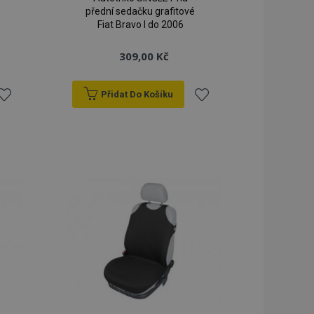
přední sedačku grafitové
Fiat Bravo I do 2006
309,00 Kč
Přidat Do Košíku
řidat
Přidat
k
k
blíbeným
oblíbeným