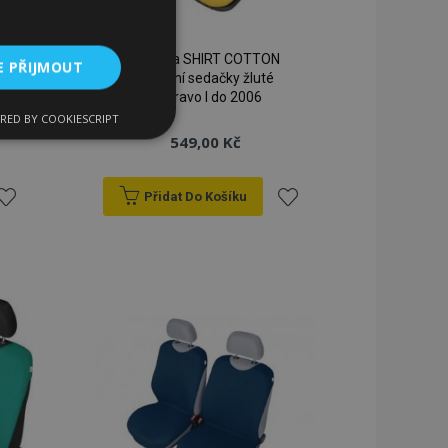
Autotrika SHIRT COTTON
E PŘIJMOUT
na přední sedačky žluté
Fiat Bravo I do 2006
RED BY COOKIESCRIPT
kční soubory
549,00 Kč
Přidat Do Košíku
řidat
Přidat
k
k
bory
blíbeným
oblíbeným
 a správa účtu.
 pro zákazníka
ými nakupujícími,
řání, informace o