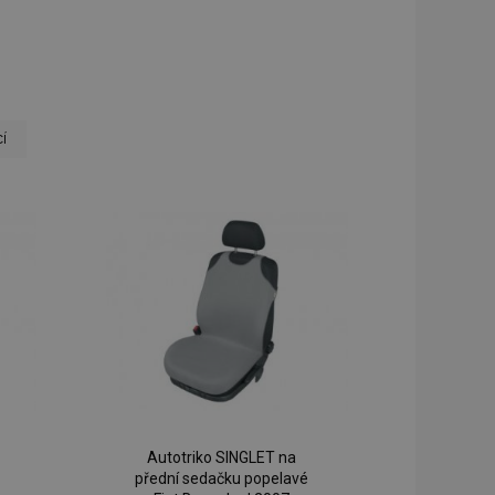
u
í
Autotriko SINGLET na
přední sedačku popelavé