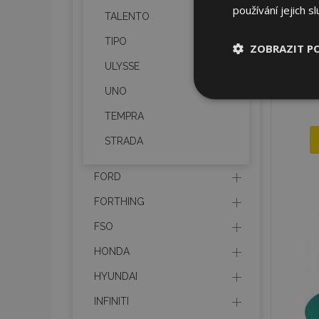
používání jejich s
TALENTO
TIPO
ZOBRAZIT P
ULYSSE
Nezbytně nu
UNO
soubory
TEMPRA
STRADA
FORD
FORTHING
Nez
FSO
Nezbytně nutné soubo
Webové stránky nelz
HONDA
Název
HYUNDAI
section_data_ids
INFINITI