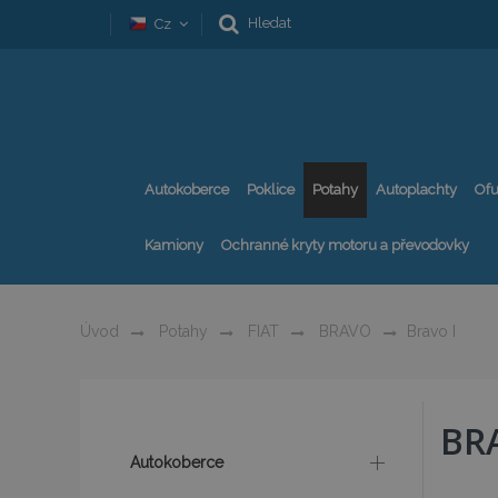
Hledat
Cz
Autokoberce
Poklice
Potahy
Autoplachty
Ofu
Kamiony
Ochranné kryty motoru a převodovky
Úvod
Potahy
FIAT
BRAVO
Bravo I
BR
Autokoberce