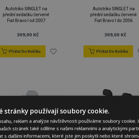
Autotriko SINGLET na
Autotriko SINGLET na
přední sedačku červené
přední sedačku červené
Fiat Bravo I od 2007
Fiat Bravo I do 2006
309,00 Kč
309,00 Kč
Přidat Do Košíku
Přidat Do Košíku
Přidat
P
k
oblíbeným
o
 stránky používají soubory cookie.
bsahu, reklam a analýze návštěvnosti používáme soubory cookie. 
šich stránek také sdílíme s našimi reklamními a analytickými partn
s dalšími informacemi, které jste jim poskytli nebo které shromá