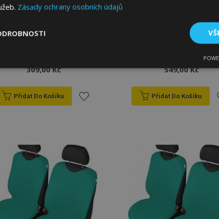
lužeb.
Zásady ochrany osobních údajů
Autotriko SINGLET na
Autotrika SHIRT COTTON
ODROBNOSTI
VŠ
přední sedačku černé
na přední sedačky žluté
Fiat Bravo I do 2006
Fiat Bravo I od 2007
POWE
tné
Výkonové soubory
Soubory cílení
Fun
309,00 Kč
549,00 Kč
Přidat Do Košíku
Přidat Do Košíku
Přidat
P
k
bytně nutné soubory
Výkonové soubory
Soubory cílení
Funkční sou
oblíbeným
o
ry cookie umožňují základní funkce webových stránek, jako je přihlášení uživatele
e bez nezbytně nutných souborů cookie správně používat.
Poskytovatel
/
Vyprší
Popis
Doména
1 den
Ukládá informace specifické
Adobe Inc.
související s akcemi zahájen
www.vtvauto.cz
jako je zobrazení seznamu p