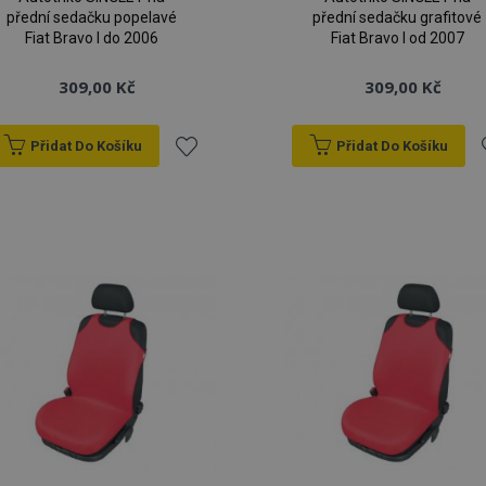
přední sedačku popelavé
přední sedačku grafitové
Fiat Bravo I do 2006
Fiat Bravo I od 2007
309,00 Kč
309,00 Kč
Přidat Do Košíku
Přidat Do Košíku
Přidat
P
k
oblíbeným
o