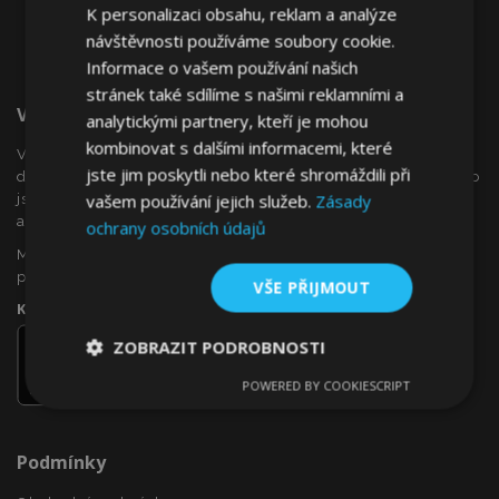
K personalizaci obsahu, reklam a analýze
návštěvnosti používáme soubory cookie.
Informace o vašem používání našich
stránek také sdílíme s našimi reklamními a
Vítejte Na VTVauto.cz
analytickými partnery, kteří je mohou
kombinovat s dalšími informacemi, které
VTVauto je maloobchodním prodejcem a velkoobchodním
jste jim poskytli nebo které shromáždili při
dodavatelem autopříslušenství a autodoplňků v Evropě, jako
vašem používání jejich služeb.
Zásady
jsou např .: ozdobné kryty kol (poklice), okenní deflektory,
autopotahy, autorohože, chromové kryty a rámy, ...
ochrany osobních údajů
Máte zájem o dropshipping, nebo se chcete stát naším
partnerem?
VŠE PŘIJMOUT
Kontaktujte nás ještě dnes!
ZOBRAZIT PODROBNOSTI
POWERED BY COOKIESCRIPT
Nezbytně
Výkonové
Soubory
nutné
soubory
cílení
soubory
Podmínky