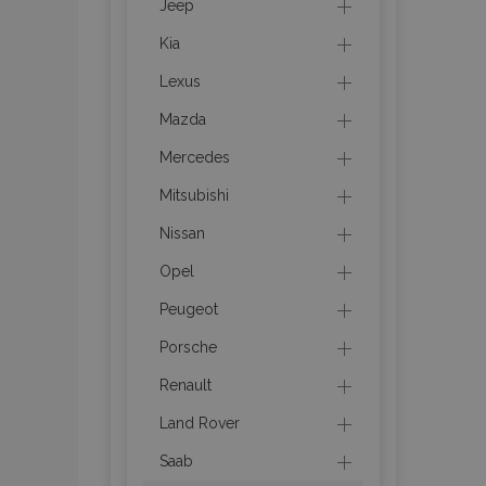
Jeep
mage-messages
Kia
Lexus
Mazda
recently_viewed_p
Mercedes
recently_compare
Mitsubishi
recently_compare
Nissan
Opel
X-Magento-Vary
Peugeot
Porsche
mage-translation-f
Renault
Land Rover
mage-cache-sessi
Saab