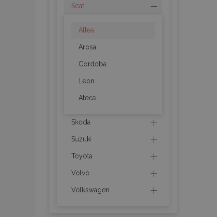
Seat
product_data_sto
Altea
Arosa
recently_viewed_p
Cordoba
CookieScriptConse
Leon
Ateca
udid
Skoda
Suzuki
PHPSESSID
Toyota
Volvo
Volkswagen
mage-cache-stor