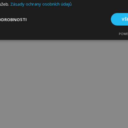
lužeb.
Zásady ochrany osobních údajů
ODROBNOSTI
VŠ
POWE
tné
Výkonové soubory
Soubory cílení
Fun
bytně nutné soubory
Výkonové soubory
Soubory cílení
Funkční sou
ry cookie umožňují základní funkce webových stránek, jako je přihlášení uživatele
e bez nezbytně nutných souborů cookie správně používat.
Poskytovatel
/
Vyprší
Popis
Doména
1 den
Ukládá informace specifické
Adobe Inc.
související s akcemi zahájen
www.vtvauto.cz
jako je zobrazení seznamu p