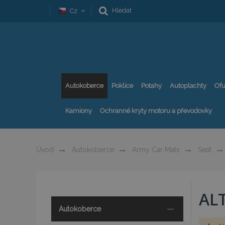
Hledat
Cz
Autokoberce
Poklice
Potahy
Autoplachty
Ofu
Kamiony
Ochranné kryty motoru a převodovky
Úvod
Autokoberce
Army Car Mats
Seat
AL
Autokoberce