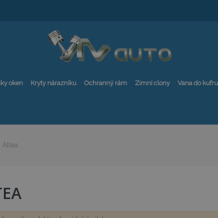
ky oken
Kryty nárazníku
Ochranný rám
Zimní clony
Vana do kufru
Altea
TEA