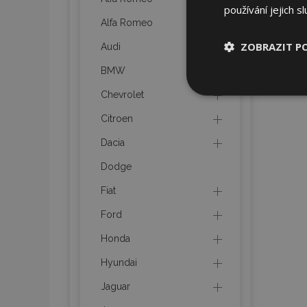
používání jejich s
Alfa Romeo
ZOBRAZIT P
Audi
BMW
Nezbytně nu
Chevrolet
soubory
Citroen
Dacia
Dodge
Fiat
Nez
Ford
Nezbytně nutné soubo
Webové stránky nelz
Honda
Název
Hyundai
section_data_ids
Jaguar