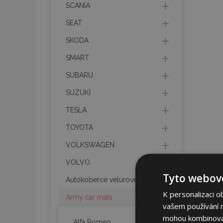
SCANIA
SEAT
SKODA
SMART
SUBARU
SUZUKI
TESLA
TOYOTA
VOLKSWAGEN
VOLVO
Tyto webové
Autokoberce velurové
K personalizaci o
Army car mats
vašem používání na
mohou kombinovat 
Alfa Romeo