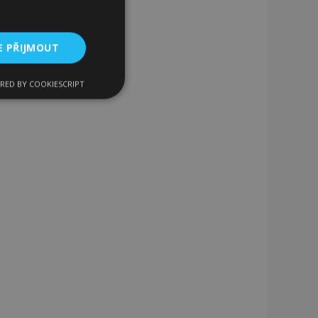
E PŘIJMOUT
RED BY COOKIESCRIPT
kční soubory
bory
 a správa účtu.
 pro zákazníka
ými nakupujícími,
řání, informace o