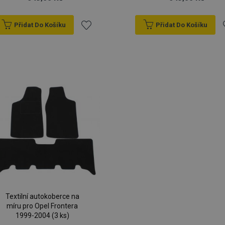
Přidat Do Košíku
Přidat Do Košíku
Přidat
P
k
oblíbeným
o
Textilní autokoberce na
míru pro Opel Frontera
1999-2004 (3 ks)