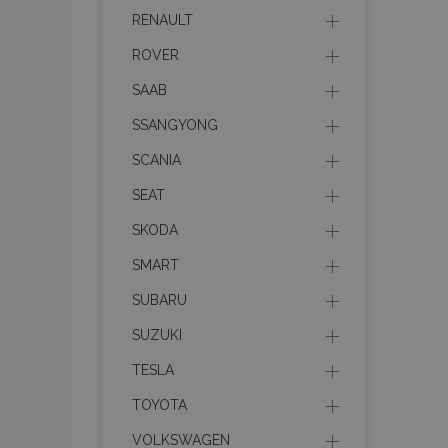
RENAULT
mage-messages
ROVER
SAAB
recently_viewed_p
SSANGYONG
SCANIA
recently_compare
SEAT
recently_compare
SKODA
X-Magento-Vary
SMART
SUBARU
SUZUKI
mage-translation-f
TESLA
TOYOTA
mage-cache-sessi
VOLKSWAGEN