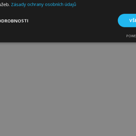
lužeb.
Zásady ochrany osobních údajů
ODROBNOSTI
VŠ
POWE
tné
Výkonové soubory
Soubory cílení
Fun
bytně nutné soubory
Výkonové soubory
Soubory cílení
Funkční sou
ry cookie umožňují základní funkce webových stránek, jako je přihlášení uživatele
e bez nezbytně nutných souborů cookie správně používat.
Poskytovatel
/
Vyprší
Popis
Doména
1 den
Ukládá informace specifické
Adobe Inc.
související s akcemi zahájen
www.vtvauto.cz
jako je zobrazení seznamu p