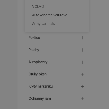
VOLVO
product_data_sto
Autokoberce velurové
Army car mats
recently_viewed_p
CookieScriptConse
Poklice
Potahy
udid
Autoplachty
PHPSESSID
Ofuky oken
Kryty nárazníku
Ochranný rám
mage-cache-stor