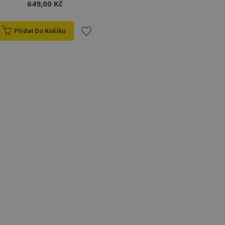
649,00 Kč
Přidat Do Košíku
Přidat
k
oblíbeným