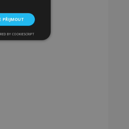
E PŘIJMOUT
RED BY COOKIESCRIPT
kční soubory
bory
 a správa účtu.
 pro zákazníka
ými nakupujícími,
řání, informace o