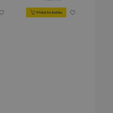
Přidat Do Košíku
řidat
Přidat
k
k
blíbeným
oblíbeným