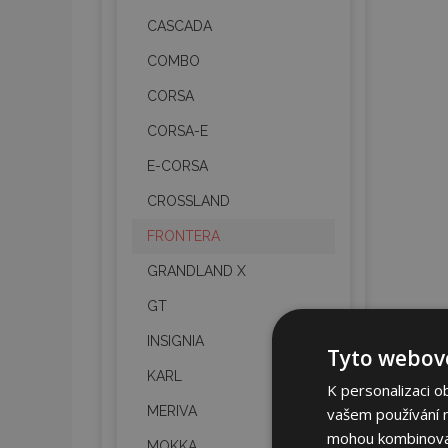
CASCADA
COMBO
CORSA
CORSA-E
E-CORSA
CROSSLAND
FRONTERA
GRANDLAND X
GT
INSIGNIA
Tyto webové
KARL
K personalizaci o
MERIVA
vašem používání na
mohou kombinovat 
MOKKA