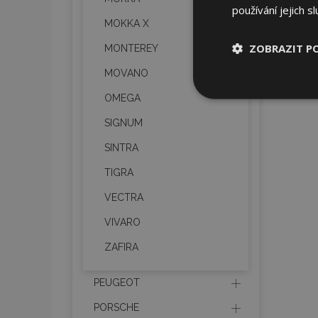
používání jejich s
MOKKA X
ZOBRAZIT P
MONTEREY
MOVANO
Nezbytně nu
OMEGA
soubory
SIGNUM
SINTRA
TIGRA
VECTRA
Nez
VIVARO
Nezbytně nutné soubo
Webové stránky nelz
ZAFIRA
Název
PEUGEOT
section_data_ids
PORSCHE