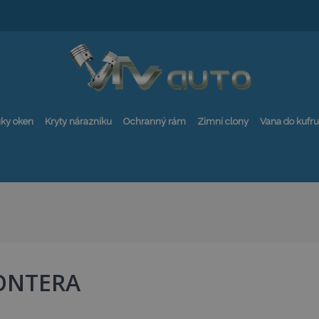
ky oken
Kryty nárazníku
Ochranný rám
Zimní clony
Vana do kufru
ONTERA