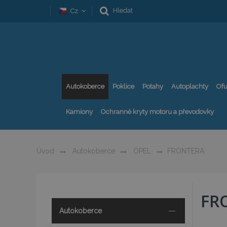
Hledat
Cz
Autokoberce
Poklice
Potahy
Autoplachty
Ofu
Kamiony
Ochranné kryty motoru a převodovky
Úvod
Autokoberce
OPEL
FRONTERA
FR
Autokoberce