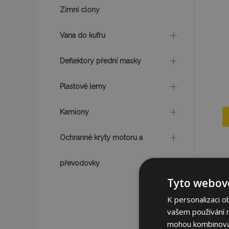
Zimní clony
Vana do kufru
Deflektory přední masky
Plastové lemy
Kamiony
Ochranné kryty motoru a
převodovky
Tyto webové
K personalizaci o
vašem používání na
mohou kombinovat 