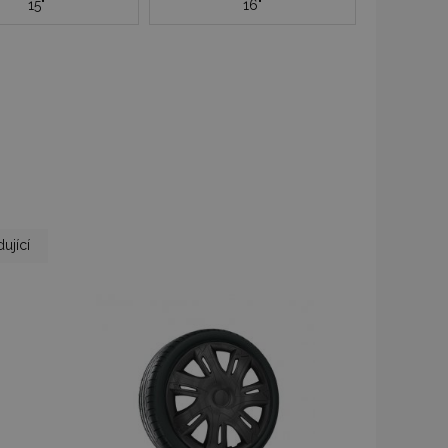
15"
16"
a
ující