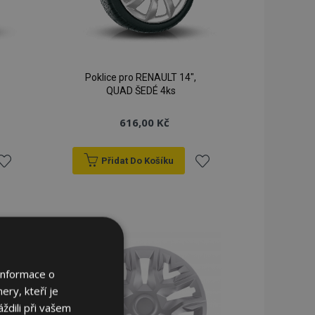
Poklice pro RENAULT 14",
QUAD ŠEDÉ 4ks
616,00 Kč
Přidat Do Košíku
řidat
Přidat
k
k
blíbeným
oblíbeným
Informace o
ery, kteří je
ždili při vašem