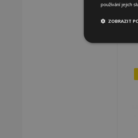
používání jejich s
ZOBRAZIT P
Nezbytně nu
soubory
Nez
Nezbytně nutné soubo
Webové stránky nelz
Název
section_data_ids