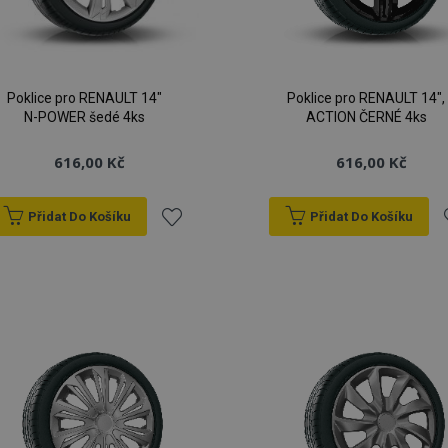
Poklice pro RENAULT 14"
Poklice pro RENAULT 14",
N-POWER šedé 4ks
ACTION ČERNÉ 4ks
616,00 Kč
616,00 Kč
Přidat Do Košíku
Přidat Do Košíku
Přidat
P
k
oblíbeným
o