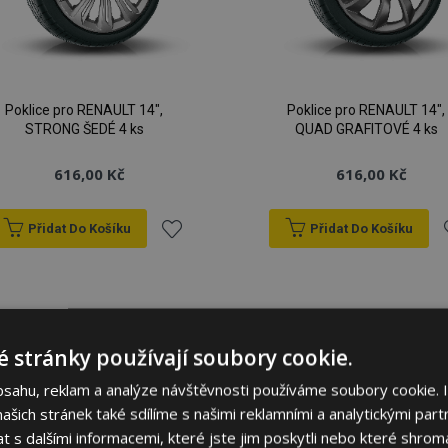
Poklice pro RENAULT 14",
Poklice pro RENAULT 14",
STRONG ŠEDÉ 4 ks
QUAD GRAFITOVÉ 4 ks
616,00 Kč
616,00 Kč
Přidat Do Košíku
Přidat Do Košíku
Přidat
P
k
oblíbeným
o
 stránky používají soubory cookie.
bsahu, reklam a analýze návštěvnosti používáme soubory cookie. 
šich stránek také sdílíme s našimi reklamními a analytickými partn
s dalšími informacemi, které jste jim poskytli nebo které shromá