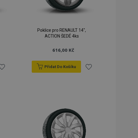
Poklice pro RENAULT 14",
ACTION ŠEDÉ 4ks
616,00 Kč
Přidat Do Košíku
řidat
Přidat
k
k
blíbeným
oblíbeným