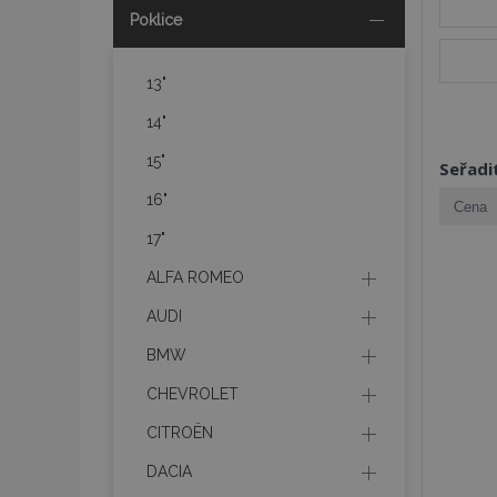
Poklice
13"
14"
15"
Seřadi
16"
17"
ALFA ROMEO
AUDI
BMW
CHEVROLET
CITROËN
DACIA