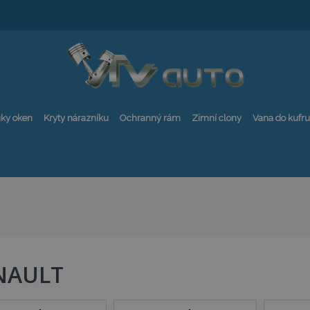
ky oken
Kryty nárazníku
Ochranný rám
Zimní clony
Vana do kufru
NAULT