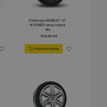
Poklice pro RENAULT 14",
N-POWER černé-matné
4ks
616,00 Kč
Přidat Do Košíku
řidat
Přidat
k
k
blíbeným
oblíbeným