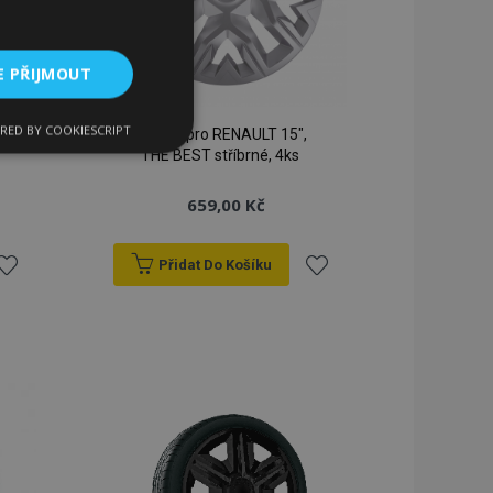
E PŘIJMOUT
RED BY COOKIESCRIPT
Poklice pro RENAULT 15",
kční soubory
THE BEST stříbrné, 4ks
659,00 Kč
Přidat Do Košíku
řidat
Přidat
bory
k
k
 a správa účtu.
blíbeným
oblíbeným
 pro zákazníka
ými nakupujícími,
řání, informace o