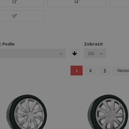
13"
14"
17"
t Podle
Zobrazit
Právě si prohlížíte stránku
Stránka
Stránka
Stránka
Stránk
1
2
3
Násled