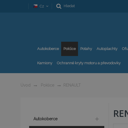
Hledat
Cz
Autokoberce
Poklice
Potahy
Autoplachty
Ofu
Kamiony
Ochranné kryty motoru a převodovky
Úvod
Poklice
RENAULT
RE
Autokoberce