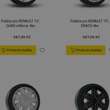
Poklice pro RENAULT 13",
Poklice pro RENAULT 13",
QUAD stříbrné, 4ks
DRACO 4ks
587,00 Kč
587,00 Kč
Přidat Do Košíku
Přidat Do Košíku
Přidat
P
k
oblíbeným
o