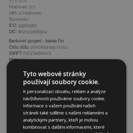
VTV s.r.o.
Hrabovec 127
086 11 Hrabovec
Slovensko
IČO:
45981582
DIČ:
SK2023166904
Bankovní spojení - banka Fio
Číslo účtu:
2000694099/2010
SWIFT:
FIOZSKBAXXX
Mena:
Kč
Zápis v obchodním rejstříku vedeném Městským
Tyto webové stránky
soudem Prešov, vložka číslo 23862/P.
používají soubory cookie.
Orgán dohledu: Inspektorát Slovenské obchodní inspekce
se sídlem v Prešově pro Prešovský kraj, Obrancov mieru 6,
K personalizaci obsahu, reklam a analýze
080 01 Prešov 1
návštěvnosti používáme soubory cookie.
Informace o vašem používání našich
stránek také sdílíme s našimi reklamními a
analytickými partnery, kteří je mohou
kombinovat s dalšími informacemi, které