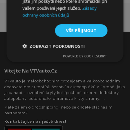
jste jim poskytli nebo které shromáždili při
vašem používání jejich služeb.
Zásady
ochrany osobních údajů
VŠE PŘIJMOUT
ZOBRAZIT PODROBNOSTI
POWERED BY COOKIESCRIPT
Nezbytně
Výkonové
Soubory
nutné
soubory
cílení
soubory
Vítejte Na VTVauto.cz
VTVauto je maloobchodním prodejcem a velkoobchodním
dodavatelem autopříslušenství a autodoplňků v Evropě, jako
Funkční soubory
jsou např .: ozdobné kryty kol (poklice), okenní deflektory,
autopotahy, autorohože, chromové kryty a rámy, ...
Máte zájem o dropshipping, nebo se chcete stát naším
partnerem?
Kontaktujte nás ještě dnes!