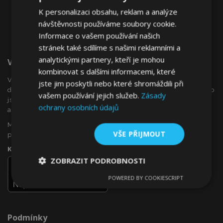
K personalizaci obsahu, reklam a analýze
návštěvnosti používáme soubory cookie.
Informace o vašem používání našich
stránek také sdílíme s našimi reklamními a
analytickými partnery, kteří je mohou
Vítejte Na VTVauto.cz
kombinovat s dalšími informacemi, které
VTVauto je maloobchodním prodejcem a velkoobchodním
jste jim poskytli nebo které shromáždili při
dodavatelem autopříslušenství a autodoplňků v Evropě, jako
vašem používání jejich služeb.
Zásady
jsou např .: ozdobné kryty kol (poklice), okenní deflektory,
ochrany osobních údajů
autopotahy, autorohože, chromové kryty a rámy, ...
Máte zájem o dropshipping, nebo se chcete stát naším
VŠE PŘIJMOUT
partnerem?
Kontaktujte nás ještě dnes!
ZOBRAZIT PODROBNOSTI
POWERED BY COOKIESCRIPT
Nezbytně
Výkonové
Soubory
nutné
soubory
cílení
soubory
Podmínky