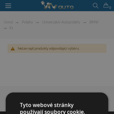
0
Úvod
Potahy
Univerzální Autopotahy
BMW
X1
Nelze najít produkty odpovídající výběru.
Tyto webové stránky
používají soubory cookie.