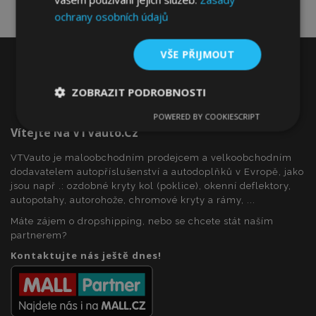
ochrany osobních údajů
VŠE PŘIJMOUT
ZOBRAZIT PODROBNOSTI
POWERED BY COOKIESCRIPT
Nezbytně
Výkonové
Soubory
Vítejte Na VTVauto.cz
nutné
soubory
cílení
soubory
VTVauto je maloobchodním prodejcem a velkoobchodním
dodavatelem autopříslušenství a autodoplňků v Evropě, jako
jsou např .: ozdobné kryty kol (poklice), okenní deflektory,
Funkční soubory
autopotahy, autorohože, chromové kryty a rámy, ...
Máte zájem o dropshipping, nebo se chcete stát naším
partnerem?
Kontaktujte nás ještě dnes!
Nezbytně nutné soubory
Výkonové soubory