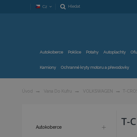
Hledat
Cz
Autokoberce
Poklice
Potahy
Autoplachty
Ofu
Kamiony
Ochranné kryty motoru a převodovky
Úvod
Vana Do Kufru
VOLKSWAGEN
T-CRO
T-
Autokoberce