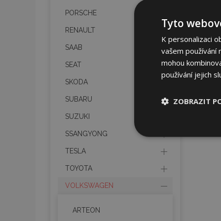
PORSCHE
Tyto webové
RENAULT
K personalizaci o
SAAB
vašem používání na
mohou kombinovat 
SEAT
používání jejich s
SKODA
SUBARU
ZOBRAZIT P
SUZUKI
Nezbytně nu
SSANGYONG
soubory
TESLA
TOYOTA
VOLKSWAGEN
Nez
ARTEON