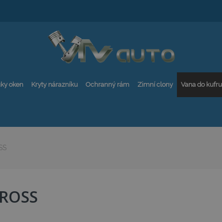
ky oken
Kryty nárazníku
Ochranný rám
Zimní clony
Vana do kufru
SS
CROSS