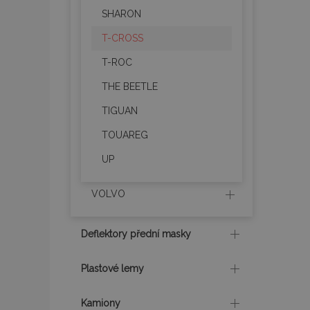
SHARON
mage-translation-f
T-CROSS
T-ROC
mage-cache-sessi
THE BEETLE
TIGUAN
product_data_sto
TOUAREG
UP
recently_viewed_p
VOLVO
CookieScriptConse
Deflektory přední masky
udid
Plastové lemy
Kamiony
PHPSESSID