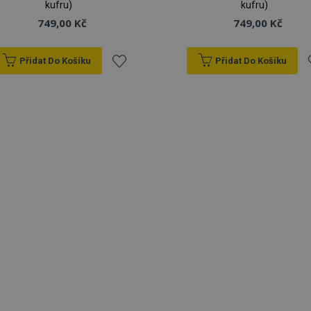
kufru)
kufru)
749,00 Kč
749,00 Kč
Přidat Do Košíku
Přidat Do Košíku
Přidat
P
k
oblíbeným
o