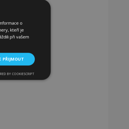
Informace o
ery, kteří je
ždili při vašem
E PŘIJMOUT
RED BY COOKIESCRIPT
kční soubory
bory