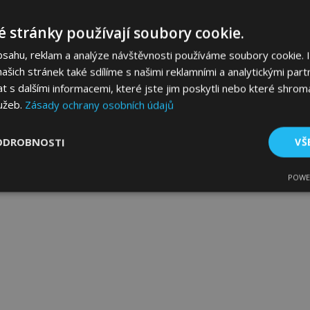
 stránky používají soubory cookie.
bsahu, reklam a analýze návštěvnosti používáme soubory cookie. 
šich stránek také sdílíme s našimi reklamními a analytickými partn
s dalšími informacemi, které jste jim poskytli nebo které shromá
lužeb.
Zásady ochrany osobních údajů
ODROBNOSTI
VŠ
POWE
tné
Výkonové soubory
Soubory cílení
Fun
bytně nutné soubory
Výkonové soubory
Soubory cílení
Funkční sou