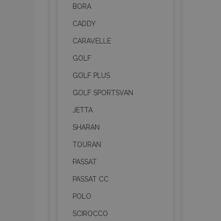
Nezbytně nutné soubo
BORA
Webové stránky nelz
CADDY
Název
CARAVELLE
section_data_ids
GOLF
GOLF PLUS
mage-messages
GOLF SPORTSVAN
JETTA
SHARAN
recently_viewed_p
TOURAN
recently_compare
PASSAT
recently_compare
PASSAT CC
X-Magento-Vary
POLO
SCIROCCO