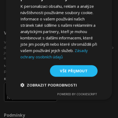
K personalizaci obsahu, reklam a analýze
návštěvnosti používáme soubory cookie.
Informace o vašem používání našich
stránek také sdílíme s našimi reklamními a
analytickými partnery, kteří je mohou
Vítejte Na VTVauto.cz
kombinovat s dalšími informacemi, které
VTVauto je maloobchodním prodejcem a velkoobchodním
jste jim poskytli nebo které shromáždili při
dodavatelem autopříslušenství a autodoplňků v Evropě, jako
vašem používání jejich služeb.
Zásady
jsou např .: ozdobné kryty kol (poklice), okenní deflektory,
ochrany osobních údajů
autopotahy, autorohože, chromové kryty a rámy, ...
Máte zájem o dropshipping, nebo se chcete stát naším
VŠE PŘIJMOUT
partnerem?
Kontaktujte nás ještě dnes!
ZOBRAZIT PODROBNOSTI
POWERED BY COOKIESCRIPT
Nezbytně
Výkonové
Soubory
nutné
soubory
cílení
soubory
Podmínky