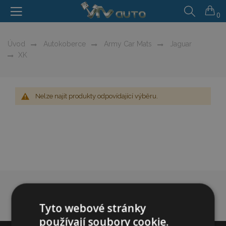
0
Úvod
Autokoberce
Army Car Mats
Jaguar
XK
Nelze najít produkty odpovídající výběru.
Tyto webové stránky
používají soubory cookie.