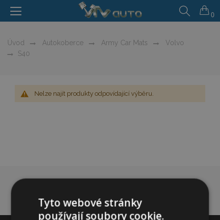
0
Úvod
Autokoberce
Army Car Mats
Volvo
S40
Nelze najít produkty odpovídající výběru.
Tyto webové stránky
používají soubory cookie.