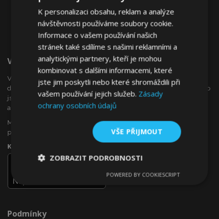
K personalizaci obsahu, reklam a analýze
návštěvnosti používáme soubory cookie.
Informace o vašem používání našich
stránek také sdílíme s našimi reklamními a
analytickými partnery, kteří je mohou
Vítejte Na VTVauto.cz
kombinovat s dalšími informacemi, které
VTVauto je maloobchodním prodejcem a velkoobchodním
jste jim poskytli nebo které shromáždili při
dodavatelem autopříslušenství a autodoplňků v Evropě, jako
vašem používání jejich služeb.
Zásady
jsou např .: ozdobné kryty kol (poklice), okenní deflektory,
ochrany osobních údajů
autopotahy, autorohože, chromové kryty a rámy, ...
Máte zájem o dropshipping, nebo se chcete stát naším
VŠE PŘIJMOUT
partnerem?
Kontaktujte nás ještě dnes!
ZOBRAZIT PODROBNOSTI
POWERED BY COOKIESCRIPT
Nezbytně
Výkonové
Soubory
nutné
soubory
cílení
soubory
Podmínky