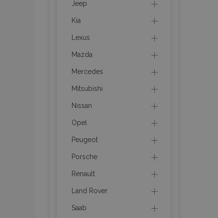
Jeep
Kia
product_data_sto
Lexus
recently_viewed_p
Mazda
CookieScriptConse
Mercedes
Mitsubishi
Nissan
udid
Opel
Peugeot
PHPSESSID
Porsche
Renault
Land Rover
Saab
mage-cache-stor