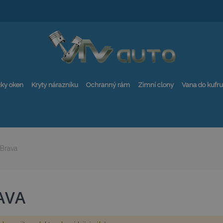
ky oken
Kryty nárazníku
Ochranný rám
Zimní clony
Vana do kufru
Brava
AVA