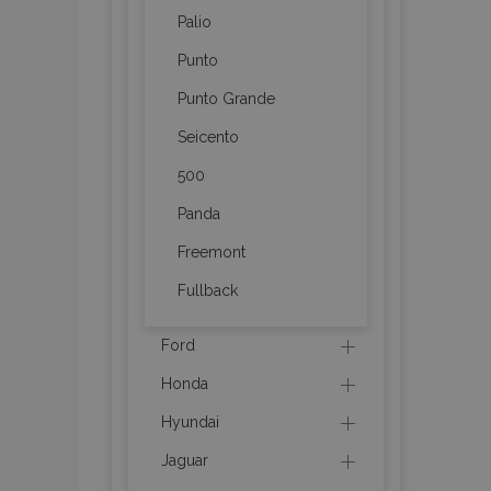
Palio
mage-messages
Punto
Punto Grande
recently_viewed_p
Seicento
500
recently_compare
Panda
recently_compare
Freemont
X-Magento-Vary
Fullback
Ford
mage-translation-f
Honda
Hyundai
mage-cache-sessi
Jaguar