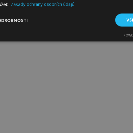
lužeb.
Zásady ochrany osobních údajů
ODROBNOSTI
VŠ
POWE
tné
Výkonové soubory
Soubory cílení
Fun
bytně nutné soubory
Výkonové soubory
Soubory cílení
Funkční sou
ry cookie umožňují základní funkce webových stránek, jako je přihlášení uživatele
e bez nezbytně nutných souborů cookie správně používat.
Poskytovatel
/
Vyprší
Popis
Doména
1 den
Ukládá informace specifické
Adobe Inc.
související s akcemi zahájen
www.vtvauto.cz
jako je zobrazení seznamu p