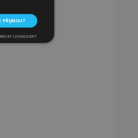
E PŘIJMOUT
RED BY COOKIESCRIPT
kční soubory
bory
 a správa účtu.
 pro zákazníka
ými nakupujícími,
řání, informace o