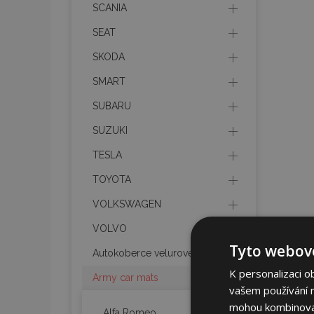
SCANIA
SEAT
SKODA
SMART
SUBARU
SUZUKI
TESLA
TOYOTA
VOLKSWAGEN
VOLVO
Tyto webové
Autokoberce velurové
K personalizaci o
Army car mats
vašem používání na
mohou kombinovat 
Alfa Romeo