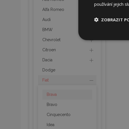
používání jejich s
Alfa Romeo
ZOBRAZIT P
Audi
BMW
Nezbytně nu
Chevrolet
soubory
Citroen
Dacia
Dodge
Fiat
Nez
Nezbytně nutné soubo
Brava
Webové stránky nelz
Bravo
Název
Cinquecento
section_data_ids
Idea