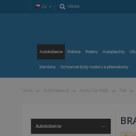
Hledat
Cz
Autokoberce
Poklice
Potahy
Autoplachty
Ofu
Kamiony
Ochranné kryty motoru a převodovky
Úvod
Autokoberce
Army Car Mats
Fiat
BR
Autokoberce