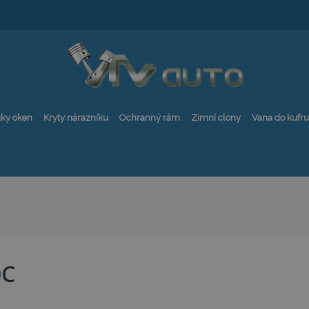
ky oken
Kryty nárazníku
Ochranný rám
Zimní clony
Vana do kufru
0C