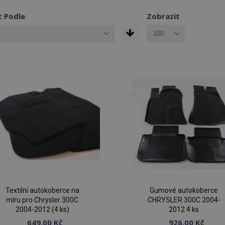
t Podle
Zobrazit
Textilní autokoberce na
Gumové autokoberce
míru pro Chrysler 300C
CHRYSLER 300C 2004-
2004-2012 (4 ks)
2012 4 ks
649,00 Kč
926,00 Kč