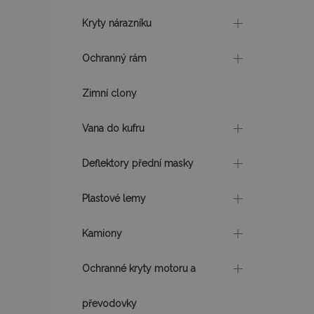
Kryty nárazníku
mage-cache-sessi
Ochranný rám
product_data_sto
Zimní clony
Vana do kufru
recently_viewed_p
CookieScriptConse
Deflektory přední masky
Plastové lemy
udid
Kamiony
Ochranné kryty motoru a
PHPSESSID
převodovky