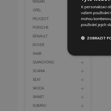
NISSAN
K personalizaci o
OPEL
vašem používání na
mohou kombinovat 
PEUGEOT
používání jejich s
PORSCHE
RENAULT
ZOBRAZIT P
ROVER
Nezbytně nu
SAAB
soubory
SSANGYONG
SCANIA
SEAT
SKODA
Nez
SMART
Nezbytně nutné soubo
Webové stránky nelz
SUBARU