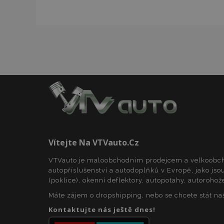
mage-cache-stor
Název
Název
Poskyto
Název
Domén
_gat
mage-translation-
storage
_fbp
Meta P
Inc.
form_key
.vtvauto
_ga
Vítejte Na VTVauto.cz
_gcl_au
mage-cache-
Google 
storage-section-
.vtvauto
VTVauto je maloobchodním prodejcem a velkoob
invalidation
autopříslušenství a autodoplňků v Evropě, jako jsou
form_key
(poklice), okenní deflektory, autopotahy, autorohož
_gid
IDE
Google 
.doublec
Máte zájem o dropshipping, nebo se chcete stát n
Kontaktujte nás ještě dnes!
_ga_25FZD5G6DL