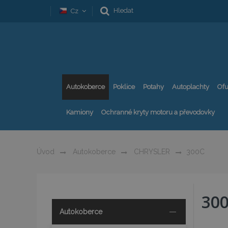
Hledat
Cz
Autokoberce
Poklice
Potahy
Autoplachty
Ofu
Kamiony
Ochranné kryty motoru a převodovky
Úvod
Autokoberce
CHRYSLER
300C
30
Autokoberce