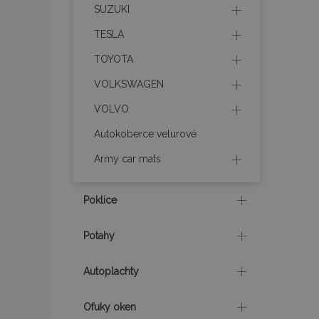
Název
SUZUKI
TESLA
section_data_ids
TOYOTA
VOLKSWAGEN
mage-messages
VOLVO
Autokoberce velurové
recently_viewed_p
Army car mats
recently_compare
Poklice
recently_compare
Potahy
X-Magento-Vary
Autoplachty
mage-translation-f
Ofuky oken