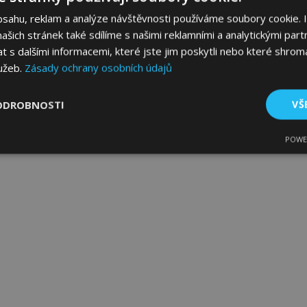
bsahu, reklam a analýze návštěvnosti používáme soubory cookie. 
šich stránek také sdílíme s našimi reklamními a analytickými partn
s dalšími informacemi, které jste jim poskytli nebo které shromá
lužeb.
Zásady ochrany osobních údajů
ODROBNOSTI
VŠ
POWE
tné
Výkonové soubory
Soubory cílení
Fun
bytně nutné soubory
Výkonové soubory
Soubory cílení
Funkční sou
ry cookie umožňují základní funkce webových stránek, jako je přihlášení uživatele
e bez nezbytně nutných souborů cookie správně používat.