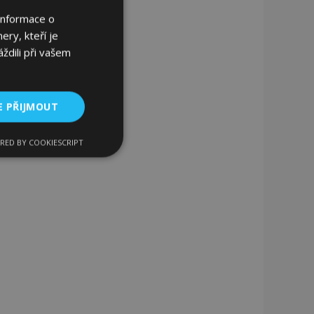
Informace o
ery, kteří je
ždili při vašem
E PŘIJMOUT
RED BY COOKIESCRIPT
kční soubory
bory
 a správa účtu.