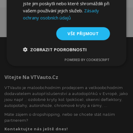
jste jim poskytli nebo které shromáždili při
vašem používání jejich služeb.
Zásady
ochrany osobních údajů
VŠE PŘIJMOUT
ZOBRAZIT PODROBNOSTI
POWERED BY COOKIESCRIPT
Nezbytně
Výkonové
Soubory
nutné
soubory
cílení
soubory
Vítejte Na VTVauto.cz
VTVauto je maloobchodním prodejcem a velkoobchodním
dodavatelem autopříslušenství a autodoplňků v Evropě, jako
Funkční soubory
jsou např .: ozdobné kryty kol (poklice), okenní deflektory,
autopotahy, autorohože, chromové kryty a rámy, ...
Máte zájem o dropshipping, nebo se chcete stát naším
partnerem?
Kontaktujte nás ještě dnes!