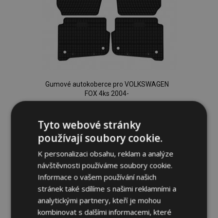
Gumové autokoberce pro VOLKSWAGEN
FOX 4ks 2004-
834,00 Kč
Tyto webové stránky
Přidat Do Košíku
používají soubory cookie.
Přidat
K personalizaci obsahu, reklam a analýze
návštěvnosti používáme soubory cookie.
k
Informace o vašem používání našich
oblíbeným
stránek také sdílíme s našimi reklamními a
analytickými partnery, kteří je mohou
kombinovat s dalšími informacemi, které