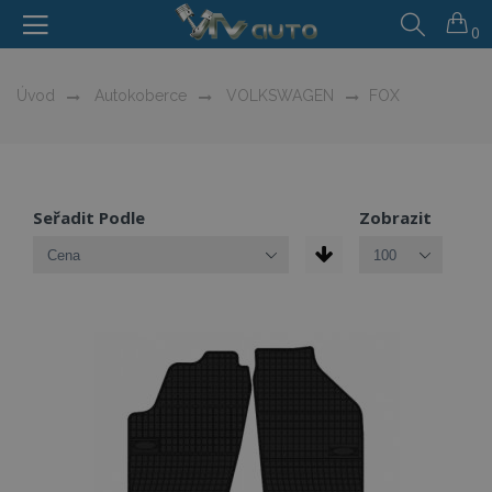
0
Úvod
Autokoberce
VOLKSWAGEN
FOX
Seřadit Podle
Zobrazit