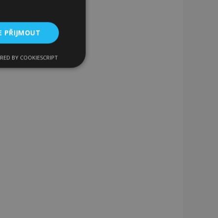
E PŘIJMOUT
RED BY COOKIESCRIPT
kční soubory
bory
 a správa účtu.
 pro zákazníka
ými nakupujícími,
řání, informace o