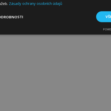
lužeb.
Zásady ochrany osobních údajů
ODROBNOSTI
VŠ
POWE
tné
Výkonové soubory
Soubory cílení
Fun
bytně nutné soubory
Výkonové soubory
Soubory cílení
Funkční sou
ry cookie umožňují základní funkce webových stránek, jako je přihlášení uživatele
e bez nezbytně nutných souborů cookie správně používat.
Poskytovatel
/
Vyprší
Popis
Doména
1 den
Ukládá informace specifické
Adobe Inc.
související s akcemi zahájen
www.vtvauto.cz
jako je zobrazení seznamu p