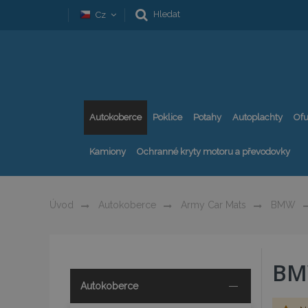
Hledat
Cz
Autokoberce
Poklice
Potahy
Autoplachty
Ofu
Kamiony
Ochranné kryty motoru a převodovky
Úvod
Autokoberce
Army Car Mats
BMW
BM
Autokoberce