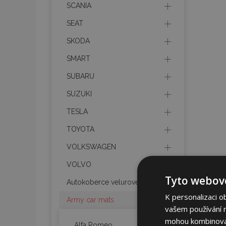
SCANIA
SEAT
SKODA
SMART
SUBARU
SUZUKI
TESLA
TOYOTA
VOLKSWAGEN
VOLVO
Tyto webové
Autokoberce velurové
K personalizaci o
Army car mats
vašem používání na
mohou kombinovat 
Alfa Romeo