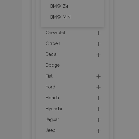
BMW Z4
mage-messages
BMW MINI
Chevrolet
recently_viewed_p
Citroen
recently_compare
Dacia
recently_compare
Dodge
Fiat
X-Magento-Vary
Ford
Honda
mage-translation-f
Hyundai
Jaguar
mage-cache-sessi
Jeep