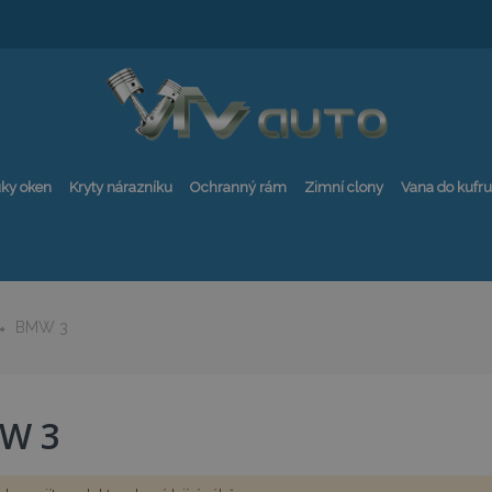
ky oken
Kryty nárazníku
Ochranný rám
Zimní clony
Vana do kufru
BMW 3
W 3