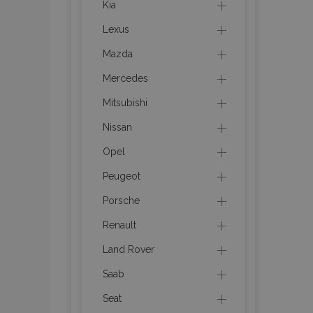
Kia
Lexus
product_data_sto
Mazda
recently_viewed_p
Mercedes
CookieScriptConse
Mitsubishi
Nissan
Opel
udid
Peugeot
Porsche
PHPSESSID
Renault
Land Rover
Saab
Seat
mage-cache-stor