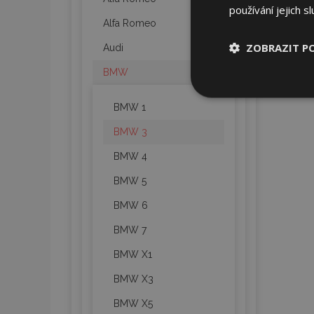
používání jejich s
Alfa Romeo
ZOBRAZIT P
Audi
BMW
Nezbytně nu
soubory
BMW 1
BMW 3
BMW 4
BMW 5
Nez
BMW 6
Nezbytně nutné soubo
BMW 7
Webové stránky nelz
BMW X1
Název
BMW X3
section_data_ids
BMW X5