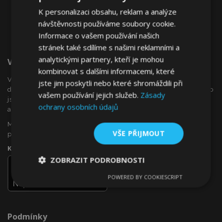
K personalizaci obsahu, reklam a analýze
návštěvnosti používáme soubory cookie.
Informace o vašem používání našich
stránek také sdílíme s našimi reklamními a
analytickými partnery, kteří je mohou
Vítejte Na VTVauto.cz
kombinovat s dalšími informacemi, které
VTVauto je maloobchodním prodejcem a velkoobchodním
jste jim poskytli nebo které shromáždili při
dodavatelem autopříslušenství a autodoplňků v Evropě, jako
vašem používání jejich služeb.
Zásady
jsou např .: ozdobné kryty kol (poklice), okenní deflektory,
ochrany osobních údajů
autopotahy, autorohože, chromové kryty a rámy, ...
Máte zájem o dropshipping, nebo se chcete stát naším
VŠE PŘIJMOUT
partnerem?
Kontaktujte nás ještě dnes!
ZOBRAZIT PODROBNOSTI
POWERED BY COOKIESCRIPT
Nezbytně
Výkonové
Soubory
nutné
soubory
cílení
soubory
Podmínky