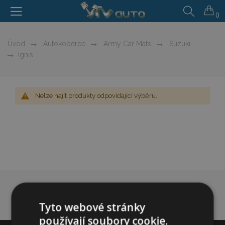
0
Úvod
Autokoberce
Army Car Mats
Suzuki
Ignis
Nelze najít produkty odpovídající výběru.
Tyto webové stránky
používají soubory cookie.