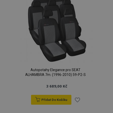
product_data_storage
1 
Adobe Inc.
www.vtvauto.cz
Autopotahy Elegance pro SEAT
ALHAMBRA 7m. (1996-2010) 59-P2-S
recently_viewed_product
1 
Adobe Inc.
3 689,00 Kč
www.vtvauto.cz
Přidat Do Košíku
Přidat
CookieScriptConsent
4 tý
CookieScript