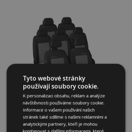
k
oblíbeným
Tyto webové stránky
používají soubory cookie.
K personalizaci obsahu, reklam a analýze
návštěvnosti používáme soubory cookie.
Informace o vašem používání našich
Autopotahy Elegance pro SEAT
ALHAMBRA II 7m. (2010-) - integrovaná
stránek také sdílíme s našimi reklamními a
dětská sedačka 230-P2
analytickými partnery, kteří je mohou
3 689,00 Kč
kombinovat s dalšími informacemi, které