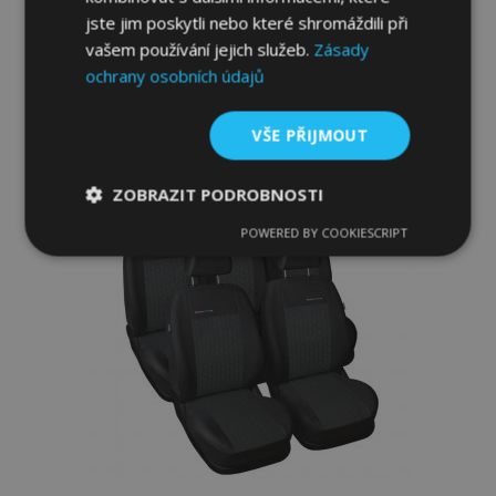
jste jim poskytli nebo které shromáždili při
vašem používání jejich služeb.
Zásady
Přidat Do Košíku
ochrany osobních údajů
Přidat
k
VŠE PŘIJMOUT
oblíbeným
ZOBRAZIT PODROBNOSTI
POWERED BY COOKIESCRIPT
Nezbytně
Výkonové
Soubory
nutné
soubory
cílení
soubory
Funkční soubory