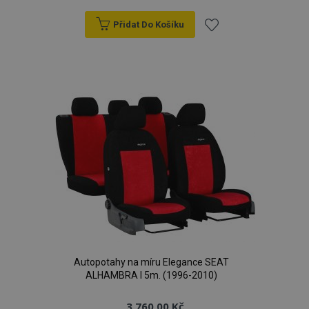
Přidat Do Košíku
Přidat
k
oblíbeným
mage-cache-storage
1 
Adobe Inc.
www.vtvauto.cz
Autopotahy na míru Elegance SEAT
ALHAMBRA I 5m. (1996-2010)
3 760,00 Kč