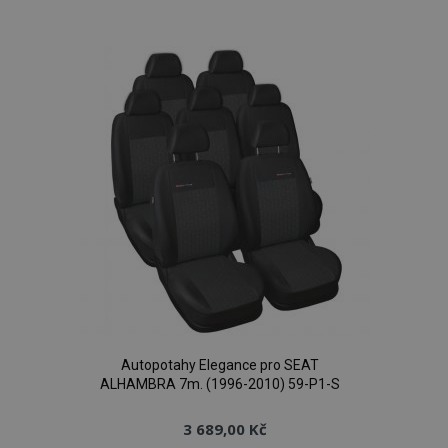
d
www.vtvauto.cz
k
oblíbeným
udid
.vtvauto.cz
4 tý
d
Autopotahy Elegance pro SEAT
ALHAMBRA 7m. (1996-2010) 59-P1-S
PHPSESSID
59 
PHP.net
42 s
.vtvauto.cz
3 689,00 Kč