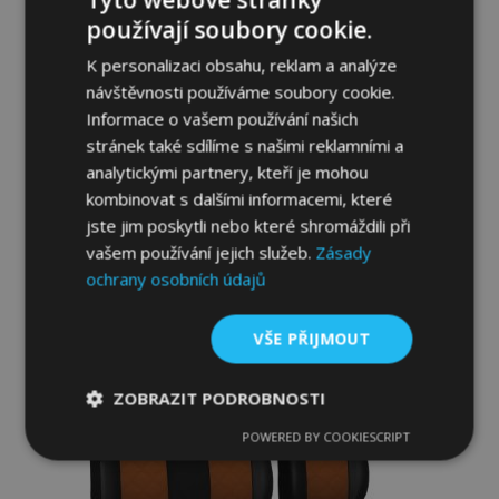
používají soubory cookie.
K personalizaci obsahu, reklam a analýze
návštěvnosti používáme soubory cookie.
Informace o vašem používání našich
Autopotahy na míru Koža FORD TRANSIT
stránek také sdílíme s našimi reklamními a
V 2+1 (2000-2006)
analytickými partnery, kteří je mohou
2 420,00 Kč
kombinovat s dalšími informacemi, které
jste jim poskytli nebo které shromáždili při
Přidat Do Košíku
vašem používání jejich služeb.
Zásady
Přidat
ochrany osobních údajů
k
VŠE PŘIJMOUT
oblíbeným
ZOBRAZIT PODROBNOSTI
POWERED BY COOKIESCRIPT
Nezbytně
Výkonové
Soubory
nutné
soubory
cílení
soubory