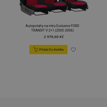
Autopotahy na míru Exclusive FORD
TRANSIT V 2+1 (2000-2006)
2 970,00 Kč
mage-messages
1 
Adobe Inc.
www.vtvauto.cz
Přidat Do Košíku
Přidat
zásadách ochrany soukromí společnosti Google
k
oblíbeným
recently_viewed_product_previous
1 
Adobe Inc.
www.vtvauto.cz