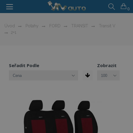
0
Úvod
Potahy
FORD
TRANSIT
Transit V
2+1
Seřadit Podle
Zobrazit