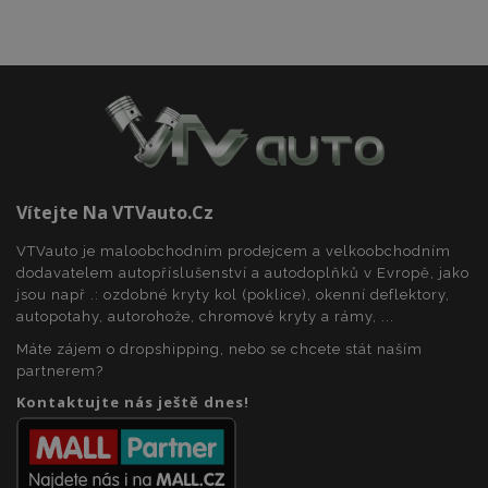
recently_compared_product
1 
Adobe Inc.
www.vtvauto.cz
recently_compared_product_previous
1 
Adobe Inc.
www.vtvauto.cz
Vítejte Na VTVauto.cz
X-Magento-Vary
59 
VTVauto je maloobchodním prodejcem a velkoobchodním
Adobe Inc.
59 s
www.vtvauto.cz
dodavatelem autopříslušenství a autodoplňků v Evropě, jako
jsou např .: ozdobné kryty kol (poklice), okenní deflektory,
autopotahy, autorohože, chromové kryty a rámy, ...
Máte zájem o dropshipping, nebo se chcete stát naším
partnerem?
Kontaktujte nás ještě dnes!
mage-translation-file-version
Zav
Adobe Inc.