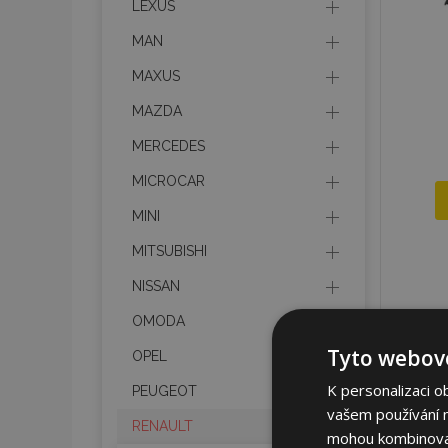
LEXUS
MAN
MAXUS
MAZDA
MERCEDES
MICROCAR
MINI
MITSUBISHI
NISSAN
OMODA
Tyto webové
OPEL
K personalizaci o
PEUGEOT
vašem používání na
RENAULT
mohou kombinovat 