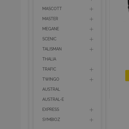
MASCOTT
mage-messages
MASTER
MEGANE
recently_viewed_p
SCENIC
recently_compare
TALISMAN
THALIA
recently_compare
TRAFIC
X-Magento-Vary
TWINGO
AUSTRAL
mage-translation-f
AUSTRAL-E
EXPRESS
mage-cache-sessi
SYMBIOZ