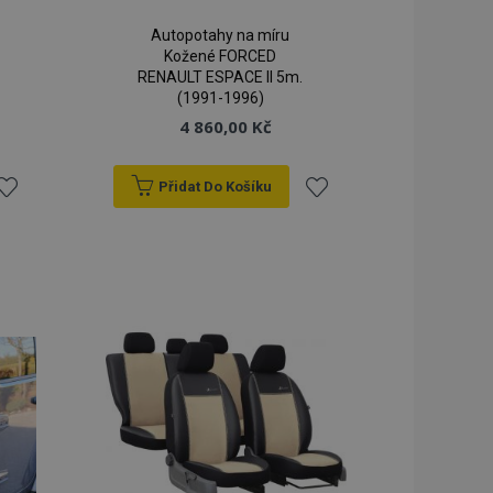
Autopotahy na míru
Kožené FORCED
RENAULT ESPACE II 5m.
(1991-1996)
4 860,00 Kč
Přidat Do Košíku
řidat
Přidat
k
k
blíbeným
oblíbeným