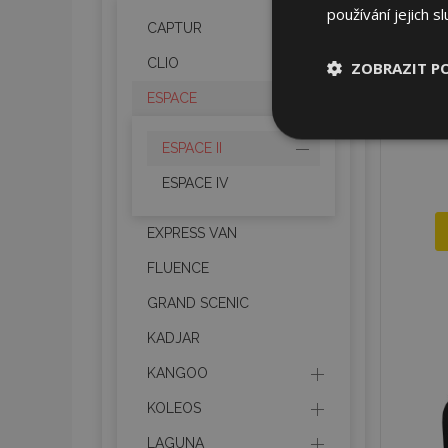
používání jejich s
CAPTUR
CLIO
ZOBRAZIT P
ESPACE
Nezbytně nu
soubory
ESPACE II
ESPACE IV
EXPRESS VAN
FLUENCE
Nez
GRAND SCENIC
Nezbytně nutné soubo
Webové stránky nelz
KADJAR
KANGOO
Název
KOLEOS
section_data_ids
LAGUNA