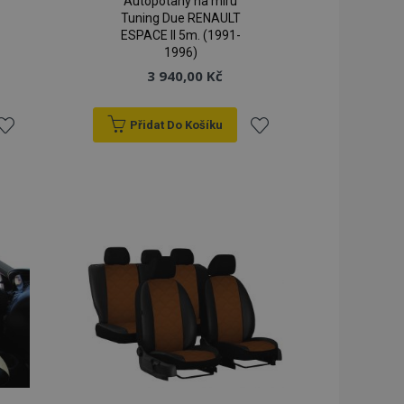
Autopotahy na míru
Tuning Due RENAULT
ESPACE II 5m. (1991-
1996)
3 940,00 Kč
Přidat Do Košíku
řidat
Přidat
k
k
blíbeným
oblíbeným