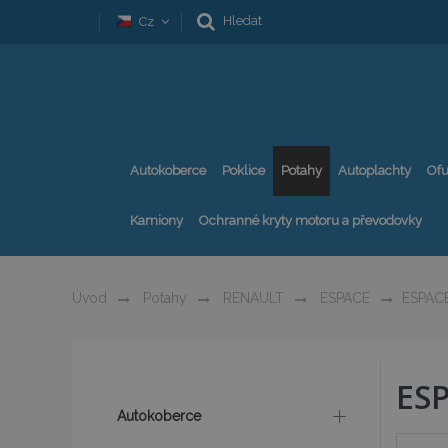
Hledat
Cz
Autokoberce
Poklice
Potahy
Autoplachty
Ofu
Kamiony
Ochranné kryty motoru a převodovky
Úvod
Potahy
RENAULT
ESPACE
ESPACE
ESP
Autokoberce