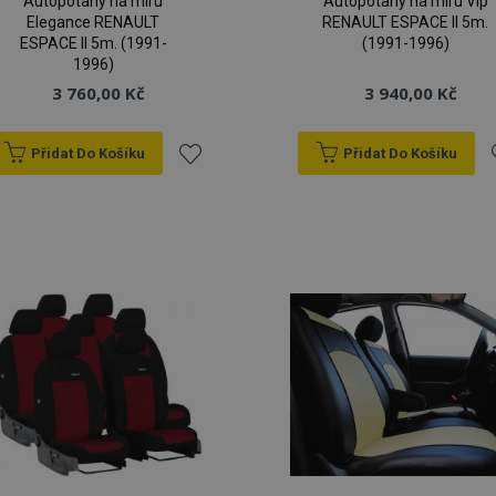
Autopotahy na míru
Autopotahy na míru Vip
Elegance RENAULT
RENAULT ESPACE II 5m.
ESPACE II 5m. (1991-
(1991-1996)
1996)
3 760,00 Kč
3 940,00 Kč
Přidat Do Košíku
Přidat Do Košíku
Přidat
P
k
oblíbeným
o