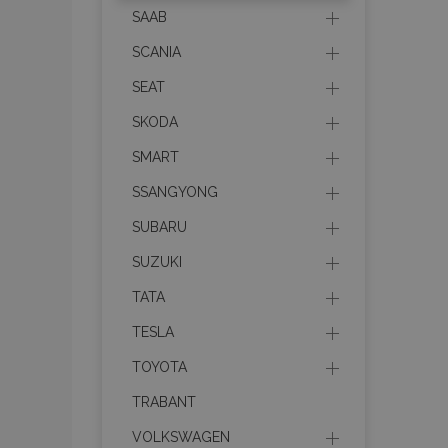
SAAB
product_data_sto
SCANIA
SEAT
recently_viewed_p
SKODA
CookieScriptConse
SMART
SSANGYONG
SUBARU
udid
SUZUKI
TATA
PHPSESSID
TESLA
TOYOTA
TRABANT
mage-cache-stor
VOLKSWAGEN