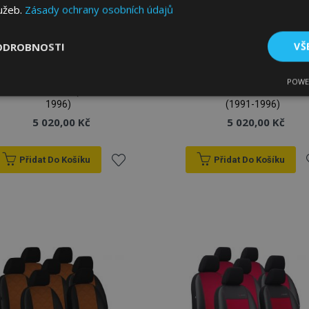
lužeb.
Zásady ochrany osobních údajů
ODROBNOSTI
VŠ
Autopotahy na míru
Autopotahy na míru
Koža ROAD RENAULT
Koža STANDARD
POWE
tné
Výkonové soubory
Soubory cílení
Fun
ESPACE II 7m. (1991-
RENAULT ESPACE II 7m.
1996)
(1991-1996)
5 020,00 Kč
5 020,00 Kč
Přidat Do Košíku
Přidat Do Košíku
Přidat
P
bytně nutné soubory
Výkonové soubory
Soubory cílení
Funkční sou
k
ry cookie umožňují základní funkce webových stránek, jako je přihlášení uživatele
e bez nezbytně nutných souborů cookie správně používat.
oblíbeným
o
Poskytovatel
/
Vyprší
Popis
Doména
1 den
Ukládá informace specifické
Adobe Inc.
související s akcemi zahájen
www.vtvauto.cz
jako je zobrazení seznamu p