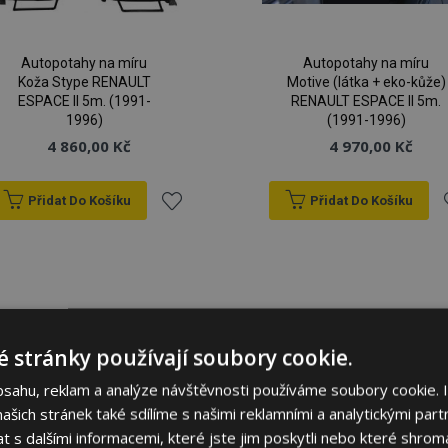
Autopotahy na míru
Autopotahy na míru
Koža Stype RENAULT
Motive (látka + eko-kůže)
ESPACE II 5m. (1991-
RENAULT ESPACE II 5m.
1996)
(1991-1996)
4 860,00 Kč
4 970,00 Kč
Přidat Do Košíku
Přidat Do Košíku
Přidat
P
k
oblíbeným
o
 stránky používají soubory cookie.
bsahu, reklam a analýze návštěvnosti používáme soubory cookie. 
šich stránek také sdílíme s našimi reklamními a analytickými partn
s dalšími informacemi, které jste jim poskytli nebo které shromá