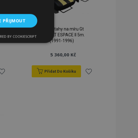
E PŘIJMOUT
Autopotahy na míru Gt
RENAULT ESPACE II 5m.
RED BY COOKIESCRIPT
kční soubory
(1991-1996)
5 360,00 Kč
Přidat Do Košíku
řidat
Přidat
bory
k
k
 a správa účtu.
blíbeným
oblíbeným
 pro zákazníka
ými nakupujícími,
řání, informace o