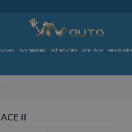
ky oken
Kryty nárazníku
Ochranný rám
Zimní clony
Vana do kufru
 II
ACE II