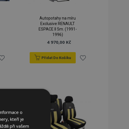
Autopotahy na míru
Exclusive RENAULT
ESPACE II 5m. (1991-
1996)
4 970,00 Kč
Přidat Do Košíku
řidat
Přidat
k
k
blíbeným
oblíbeným
Informace o
ery, kteří je
ždili při vašem