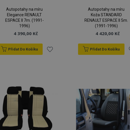
Autopotahy na míru
Autopotahy na míru
Elegance RENAULT
Koža STANDARD
ESPACE II 7m. (1991-
RENAULT ESPACE II 5m.
1996)
(1991-1996)
4 390,00 Kč
4 420,00 Kč
Přidat Do Košíku
Přidat Do Košíku
Přidat
P
k
oblíbeným
o